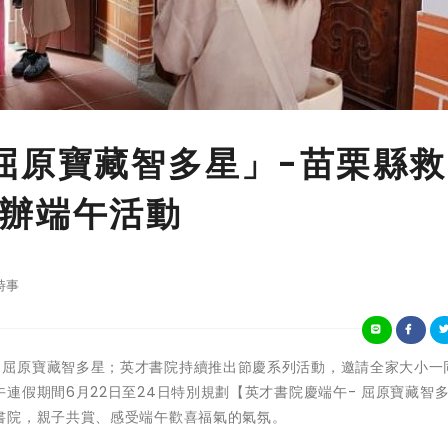
屈原寶藏智多星」-苗栗縣救
辦端午活動
時事
年年慶端午，屈原寶藏智多星；英才書院持續推出節慶系列活動，邀請全家大小
假期間6月22日至24日特別規劃【英才書院慶端午- 屈原寶藏智
書院，親子共賞、感受端午歡喜福氣的氣氛。