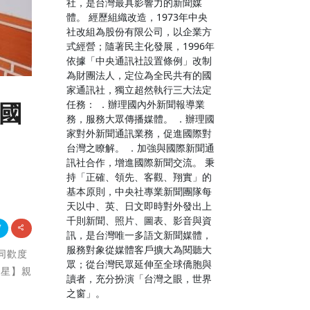
社，是台灣最具影響力的新聞媒
體。 經歷組織改造，1973年中央
社改組為股份有限公司，以企業方
式經營；隨著民主化發展，1996年
依據「中央通訊社設置條例」改制
為財團法人，定位為全民共有的國
家通訊社，獨立超然執行三大法定
任務： ．辦理國內外新聞報導業
國
務，服務大眾傳播媒體。 ．辦理國
家對外新聞通訊業務，促進國際對
台灣之瞭解。 ．加強與國際新聞通
訊社合作，增進國際新聞交流。 秉
持「正確、領先、客觀、翔實」的
基本原則，中央社專業新聞團隊每
天以中、英、日文即時對外發出上
千則新聞、照片、圖表、影音與資
訊，是台灣唯一多語文新聞媒體，
服務對象從媒體客戶擴大為閱聽大
一同歡度
眾；從台灣民眾延伸至全球僑胞與
多星】親
讀者，充分扮演「台灣之眼，世界
之窗」。