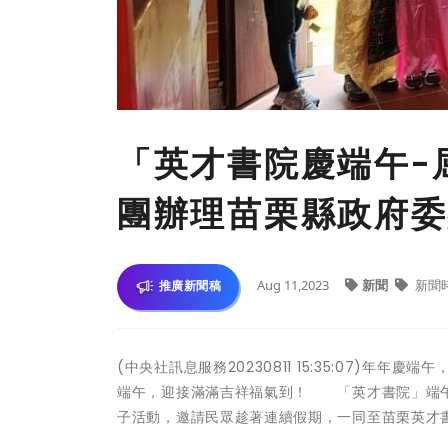
「英才書院慶端午-
團辦理苗栗縣政府委
Aug 11,2023
新聞
新聞
推廣新聞稿
(中央社訊息服務20230811 15:35:07)
端午，迎接滿滿吉祥福氣到！ 「英才書院」端午連
子活動，邀請民眾趁著連續假期，一同至苗栗英才