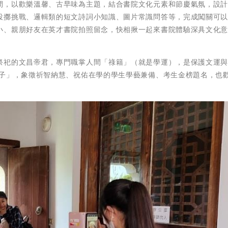
間，以歡樂溫馨、古早味為主題，結合書院文化元素和節慶氣氛，設
投擲挑戰、邏輯類的短文詩詞小知識、圖片常識問答等，完成闖關可
小、親朋好友在英才書院拍照留念，快相揪一起來書院體驗深具文化
祭祀的文昌帝君，專門職掌人間「祿籍」（就是學運），是保護文運
學子」，象徵祈智納慧、祝佑在學的學生學藝兼備、考生金榜題名，也