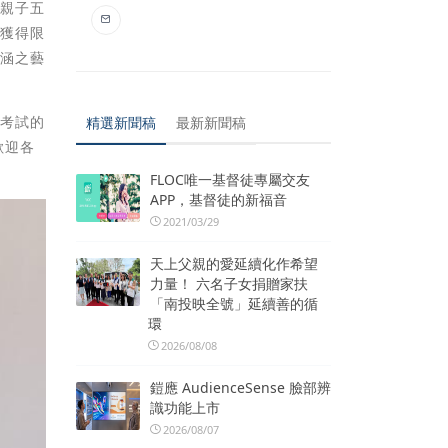
計親子五
以獲得限
意涵之藝
與考試的
精選新聞稿
最新新聞稿
歡迎各
FLOC唯一基督徒專屬交友
APP，基督徒的新福音
2021/03/29
天上父親的愛延續化作希望
力量！ 六名子女捐贈家扶
「南投映全號」延續善的循
環
2026/08/08
鎧應 AudienceSense 臉部辨
識功能上市
2026/08/07