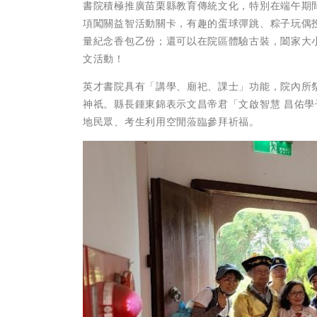
書院積極推廣苗栗縣教育傳統文化，特別在端午期
項闖關益智活動關卡，有趣的蛋球彈跳、粽子玩偶
量紀念香包乙份；還可以在院區體驗古裝，闔家大
文活動！
英才書院具有「講學、廟祀、課士」功能，院內所
神祇。縣長鍾東錦表示文昌帝君「文啟智慧 昌佑
地民眾、考生利用空閒蒞臨參拜祈福。