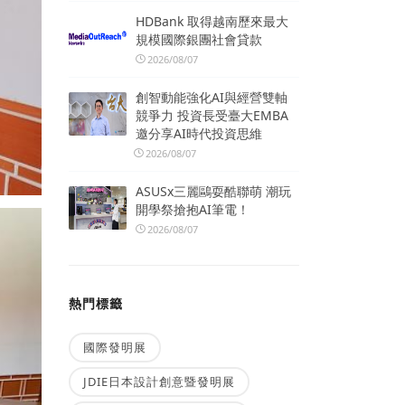
HDBank 取得越南歷來最大
規模國際銀團社會貸款
2026/08/07
創智動能強化AI與經營雙軸
競爭力 投資長受臺大EMBA
邀分享AI時代投資思維
2026/08/07
ASUSx三麗鷗耍酷聯萌 潮玩
開學祭搶抱AI筆電！
2026/08/07
熱門標籤
國際發明展
JDIE日本設計創意暨發明展