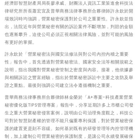
經濟部智慧財產局局長廖承威、財團法人資訊工業策進會科技法
律研究所所長蕭宏宜及普華商務法律事務所合夥律師許永欽於開
場致詞時均強調，營業秘密保護對於公司之重要性。許永欽並指
出，法院近年與營業秘密有關的訴訟案件不斷增加，判賠的金額
也逐漸攀升，迫使公司必須正視相關法律風險，並對可能的風險
有更好的掌握。
許永欽於「營業秘密法與國安法修法與對公司內控內稽之重要
性」報告中，首先透過對營業秘密法、國家安全法等相關規範之
說明，指出我國對營業秘密管制之密度與內容。接著，他依據參
與相關訴訟之豐富經驗，指出於營業秘密訴訟中主要之攻防及舉
證之重點。最後則強調公司建立法令遵循機制之重要。
普華商務法律事務所合夥律師林金榮於「A+專案-科技產業營業
秘密優化版TIPS管理專案」報告中，分享近期許多上市櫃公司發
生之重大營業秘密侵害案例，說明由公司治理角度觀之，科技公
司對於智慧財產權的管理不能只偏重專利保護，對於營業秘密保
護的建置更是刻不容緩。如何基於既有的研發管理等內控管理機
制，加上建制公司營業秘密的保護制度，是讓公司永續發展確保