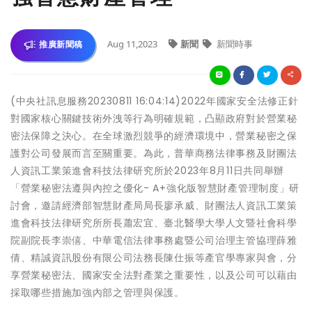
Aug 11,2023
新聞
新聞時事
推廣新聞稿
(中央社訊息服務20230811 16:04:14)2022年國家安全法修正針
對國家核心關鍵技術外洩等行為明確規範，凸顯政府對於營業秘
密法保障之決心。在全球激烈競爭的經濟環境中，營業秘密之保
護對公司發展而言至關重要。為此，普華商務法律事務及財團法
人資訊工業策進會科技法律研究所於2023年8月11日共同舉辦
「營業秘密法遵與內控之優化- A+強化版智慧財產管理制度」研
討會，邀請經濟部智慧財產局局長廖承威、財團法人資訊工業策
進會科技法律研究所所長蕭宏宜、臺北醫學大學人文暨社會科學
院副院長李崇僖、中華電信法律事務處暨公司治理主管協理薛雅
倩、精誠資訊股份有限公司法務長陳仕振等產官學專家與會，分
享營業秘密法、國家安全法對產業之重要性，以及公司可以藉由
採取哪些措施加強內部之管理與保護。