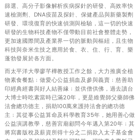
篩選、高分子影像解析疾病探針的研發、高效率快
速檢測劑、DNA疫苗及探針、保健產品與新藥製劑
研發、環境復育的快速偵測與檢驗，這一切的快速
研發的生物科技產物不僅帶動目前社會整體走勢，
更加速國際間及產業界一切的脈動與樞紐，且生物
科技與奈米生技之應用於食、衣、住、行、育、樂
蓬勃發展於各方面。
而太平洋大學廖芊樺教授工作之餘，大力推廣全植
物素食餐點﹔做愛心公益捐血及參與義賣﹔慈善助
印經典經書與好人結善緣﹔並供僧供佛，過去讀台
大博士時吃素當時已滿20年，更是維覺師父藥師佛
法會總功德主，捐助100萬來護持法會的總功德
主﹔其從事公益算命及科學教育35年，她用善心做
公益演講教學，慈善宮廟顧問今年邁入第20年﹔其
將寫書版稅及薪資所得十分之二捐款入太子基金會