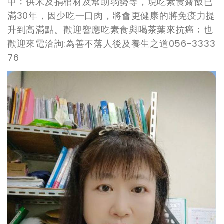
中﹔供米及捐棺材及幫助弱勢等，現吃素食齋飯已
滿30年，因少吃一口肉，將會更健康的將免疫力提
升到高滿點。歡迎響應吃素食與喝茶葉來抗癌﹔也
歡迎來電洽詢:為善不落人後及養生之道056-3333
76