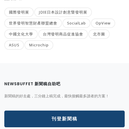
國際發明展
JDIE日本設計創意暨發明展
世界發明智慧財產聯盟總會
SocialLab
OpView
中國文化大學
台灣發明商品促進協會
北市圖
ASUS
Microchip
NEWSBUFFET 新聞稿自助吧
新聞稿的好去處，三分鐘上稿完成，最快接觸最多讀者的方案！
刊登新聞稿