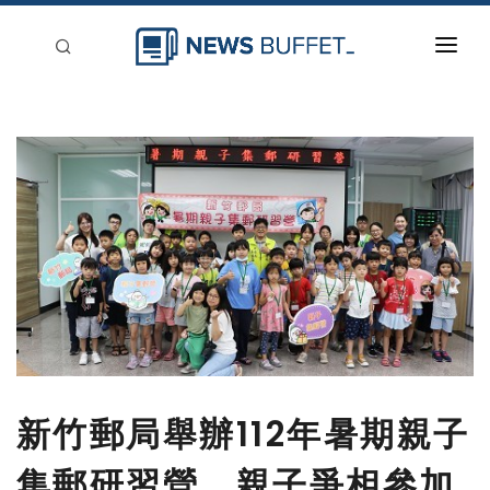
回到首頁
新聞稿分類
登入
刊登
新竹郵局舉辦112年暑期親子
集郵研習營 親子爭相參加