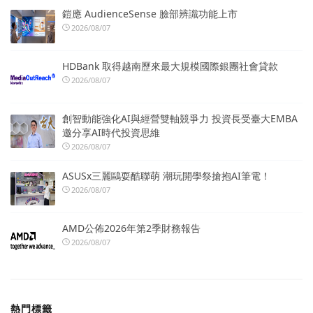
鎧應 AudienceSense 臉部辨識功能上市
2026/08/07
HDBank 取得越南歷來最大規模國際銀團社會貸款
2026/08/07
創智動能強化AI與經營雙軸競爭力 投資長受臺大EMBA
邀分享AI時代投資思維
2026/08/07
ASUSx三麗鷗耍酷聯萌 潮玩開學祭搶抱AI筆電！
2026/08/07
AMD公佈2026年第2季財務報告
2026/08/07
熱門標籤