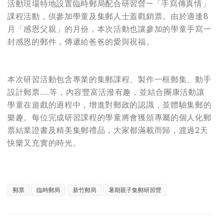
活動現場特地設置臨時郵局配合研習營—「手寫傳真情」
課程活動，供參加學童及集郵人士蓋戳銷票。由於適逢8
月「感恩父親」的月份，本次活動也讓參加的學童手寫一
封感恩的郵件，傳遞給爸爸的愛與祝福。
本次研習活動包含專業的集郵課程、製作一框郵集、動手
設計郵票……等，內容豐富活潑有趣，並結合團康活動讓
學童在遊戲的過程中，增進對郵政的認識，並體驗集郵的
樂趣。每位完成研習課程的學童將會獲頒專屬的個人化郵
票結業證書及精美集郵禮品，大家都滿載而歸，渡過2天
快樂又充實的時光。
郵票
臨時郵局
新竹郵局
暑期親子集郵研習營