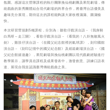
氛圍。感謝這次營隊課程的執行團隊挽仙桃劇團及果陀劇場，傳
統戲曲的新秀團體結合現代劇場的跨界合作，將臺灣台語優美及
趣味充分展現，期待這次的課程能夠讓大家收穫滿滿、圓滿愉
快。
本次研習營規劃5種課程，分別為：聽歌仔戲演台語－《我身騎
白馬呀～走三關》，看歌仔戲演台語－《看我的！八卦無敵風火
劍》，雞胿仔演台語－《在國父紀念館裡的氣球課》，刻印國館
演台語－《刻印記憶中的國父紀念館》及紙箱劇場演台語－《國
父紀念館嬉遊趣》，果陀劇場與挽仙桃劇團以現代戲劇經驗進行
教學展示，讓學員在課程及成果發表中，激發創意、訓練口語表
達、展現自我並認識臺灣傳統戲曲之美。