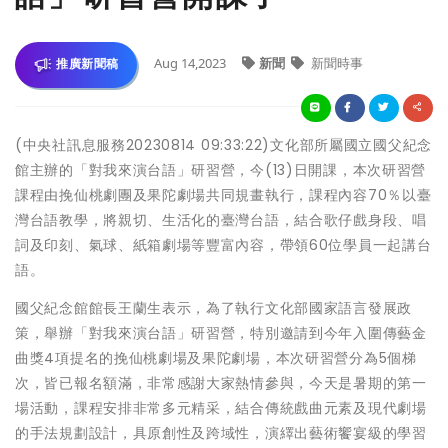
Aug 14,2023
新聞
新聞時事
推廣新聞稿
(中央社訊息服務20230814 09:33:22)文化部所屬國立國父紀念
館主辦的「對我來演台語」研習營，今(13)日開課，本次研習營
課程由挽仙桃劇團及果陀劇場共同規畫執行，課程內容70％以臺
灣台語教學，將親切、生活化的臺灣台語，結合歌仔戲身段、唱
詞及印刻、氣球、紙箱劇場等豐富內容，帶領60位學員一起講台
語。
國父紀念館館長王蘭生表示，為了執行文化部國家語言發展政
策，舉辦「對我來演台語」研習營，特別邀請到今年入圍傳藝金
曲獎4項提名的挽仙桃劇場及果陀劇場，本次研習營分為5個梯
次，皆已報名額滿，非常感謝大家熱情參與，今天是暑期的第一
場活動，課程安排非常多元精采，結合傳統戲曲元素及現代劇場
的手法規劃設計，具原創性及跨域性，演繹出藝術饗宴級的學習