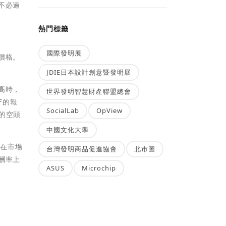
不必過
熱門標籤
國際發明展
價格。
JDIE日本設計創意暨發明展
高時，
世界發明智慧財產聯盟總會
F的報
SocialLab
OpView
的空頭
中國文化大學
你在市場
台灣發明商品促進協會
北市圖
酬率上
ASUS
Microchip