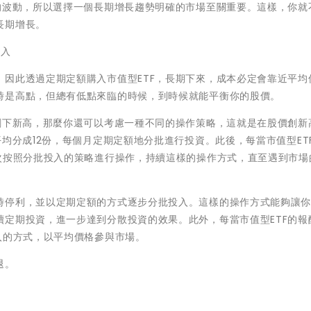
的波動，所以選擇一個長期增長趨勢明確的市場至關重要。這樣，你就
長期增長。
買入
因此透過定期定額購入市值型ETF，長期下來，成本必定會靠近平均
時是高點，但總有低點來臨的時候，到時候就能平衡你的股價。
創下新高，那麼你還可以考慮一種不同的操作策略，這就是在股價創新
均分成12份，每個月定期定額地分批進行投資。此後，每當市值型ET
次按照分批投入的策略進行操作，持續這樣的操作方式，直至遇到市場
時停利，並以定期定額的方式逐步分批投入。這樣的操作方式能夠讓
定期投資，進一步達到分散投資的效果。此外，每當市值型ETF的報
入的方式，以平均價格參與市場。
退。