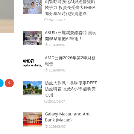
創智動能強化AI與經營雙軸
競爭力 投資長受臺大EMBA
邀分享AI時代投資思維
2026/08/07
ASUSx三麗鷗耍酷聯萌 潮玩
開學祭搶抱AI筆電！
2026/08/07
AMD公佈2026年第2季財務
報告
2026/08/07
防蚊大作戰！臭味滾零DEET
防蚊噴霧 長效8小時 貓狗安
心用
2026/08/07
：
Galaxy Macau and Ant
Bank (Macao)
2026/08/07