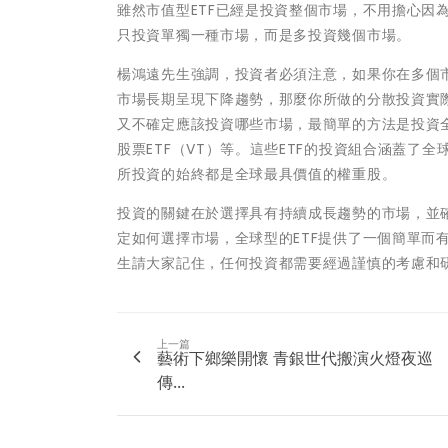
雖然市值型ETF已經是投資整個市場，不用擔心因
只投資單獨一種市場，而是多投資幾個市場。
楊鴻遠先生強調，投資者必須注意，如果你在多個
市場長期呈現下降趨勢，那麼你所做的分散投資實
又不確定應該投資哪些市場，最簡單的方法是投資全球型的E
股票ETF（VT）等。這些ETF的投資組合涵蓋
所投資的始終都是全球最具價值的權重股。
投資的關鍵在於選擇具有持續成長趨勢的市場，並
定如何選擇市場，全球型的ETF提供了一個簡單而
生請大家記住，任何投資都需要經過謹慎的考慮和
上一篇
藝術下鄉樂開懷 青銀世代搬演火燈夜巡
傳...