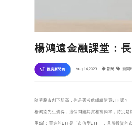
楊鴻遠金融課堂：長
Aug 14,2023
新聞
新聞
推廣新聞稿
隨著股市創下新高，你是否考慮繼續購買ETF呢？
楊鴻遠先生覺得，這個問題其實相當簡單，特別是
重點1：買進的ETF是「市值型ETF」，且所投資