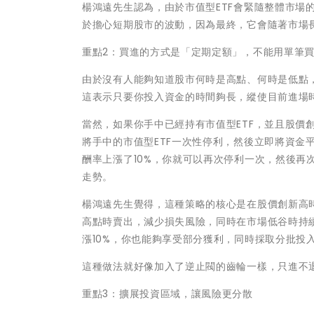
楊鴻遠先生認為，由於市值型ETF會緊隨整體市場
於擔心短期股市的波動，因為最終，它會隨著市場
重點2：買進的方式是「定期定額」，不能用單筆
由於沒有人能夠知道股市何時是高點、何時是低點，
這表示只要你投入資金的時間夠長，縱使目前進場
當然，如果你手中已經持有市值型ETF，並且股價
將手中的市值型ETF一次性停利，然後立即將資金平
酬率上漲了10%，你就可以再次停利一次，然後再
走勢。
楊鴻遠先生覺得，這種策略的核心是在股價創新高
高點時賣出，減少損失風險，同時在市場低谷時持續
漲10%，你也能夠享受部分獲利，同時採取分批投
這種做法就好像加入了逆止閥的齒輪一樣，只進不
重點3：擴展投資區域，讓風險更分散