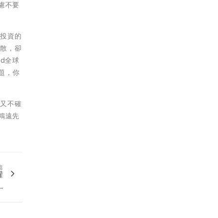
慮不要
別投資的
分散，卻
rd全球
題，你
但又不確
鴻遠先
篇
權
.