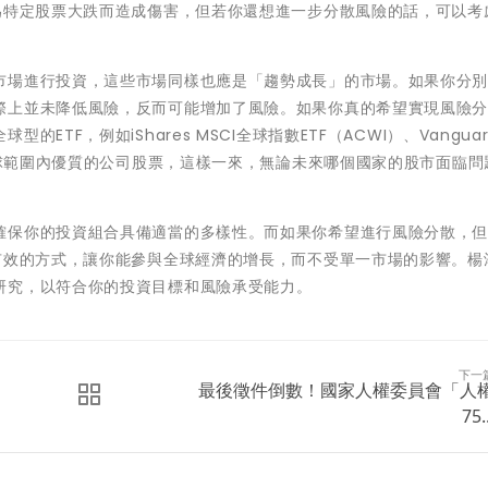
為特定股票大跌而造成傷害，但若你還想進一步分散風險的話，可以考
市場進行投資，這些市場同樣也應是「趨勢成長」的市場。如果你分
際上並未降低風險，反而可能增加了風險。如果你真的希望實現風險
TF，例如iShares MSCI全球指數ETF（ACWI）、Vangua
了全球範圍內優質的公司股票，這樣一來，無論未來哪個國家的股市面臨問
確保你的投資組合具備適當的多樣性。而如果你希望進行風險分散，
有效的方式，讓你能參與全球經濟的增長，而不受單一市場的影響。楊
研究，以符合你的投資目標和風險承受能力。
下一
最後徵件倒數！國家人權委員會「人
75..