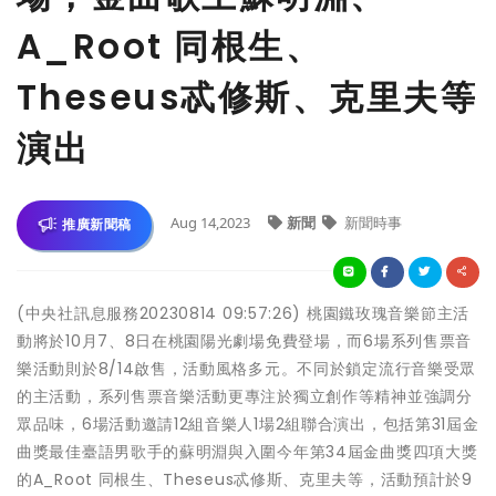
A_Root 同根生、
Theseus忒修斯、克里夫等
演出
Aug 14,2023
新聞
新聞時事
推廣新聞稿
(中央社訊息服務20230814 09:57:26) 桃園鐵玫瑰音樂節主活
動將於10月7、8日在桃園陽光劇場免費登場，而6場系列售票音
樂活動則於8/14啟售，活動風格多元。不同於鎖定流行音樂受眾
的主活動，系列售票音樂活動更專注於獨立創作等精神並強調分
眾品味，6場活動邀請12組音樂人1場2組聯合演出，包括第31屆金
曲獎最佳臺語男歌手的蘇明淵與入圍今年第34屆金曲獎四項大獎
的A_Root 同根生、Theseus忒修斯、克里夫等，活動預計於9