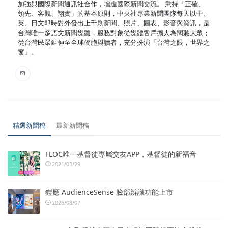
加強與國際新聞通訊社合作，增進國際新聞交流。 秉持「正確、
領先、客觀、翔實」的基本原則，中央社專業新聞團隊每天以中、
英、日文即時對外發出上千則新聞、照片、圖表、影音與資訊，是
台灣唯一多語文新聞媒體，服務對象從媒體客戶擴大為閱聽大眾；
從台灣民眾延伸至全球僑胞與讀者，充分扮演「台灣之眼，世界之
窗」。
精選新聞稿
最新新聞稿
FLOC唯一基督徒專屬交友APP，基督徒的新福音
2021/03/29
鎧應 AudienceSense 臉部辨識功能上市
2026/08/07