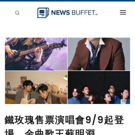
回到首頁
新聞稿分類
登入
刊登
鐵玫瑰售票演唱會9/9起登
場，金曲歌王蘇明淵、