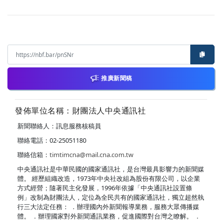
推廣新聞稿
發佈單位名稱：財團法人中央通訊社
新聞聯絡人：訊息服務核稿員
聯絡電話：02-25051180
聯絡信箱：
timtimcna@mail.cna.com.tw
中央通訊社是中華民國的國家通訊社，是台灣最具影響力的新聞媒
體。 經歷組織改造，1973年中央社改組為股份有限公司，以企業
方式經營；隨著民主化發展，1996年依據「中央通訊社設置條
例」改制為財團法人，定位為全民共有的國家通訊社，獨立超然執
行三大法定任務： ．辦理國內外新聞報導業務，服務大眾傳播媒
體。 ．辦理國家對外新聞通訊業務，促進國際對台灣之瞭解。 ．