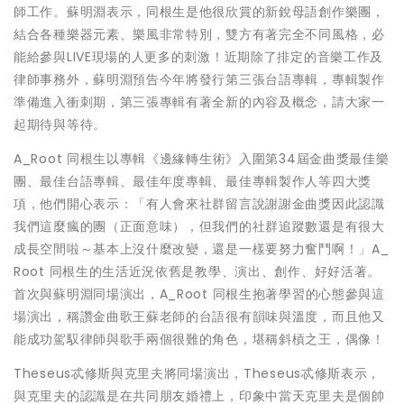
師工作。蘇明淵表示，同根生是他很欣賞的新銳母語創作樂團，
結合各種樂器元素、樂風非常特別，雙方有著完全不同風格，必
能給參與LIVE現場的人更多的刺激！近期除了排定的音樂工作及
律師事務外，蘇明淵預告今年將發行第三張台語專輯，專輯製作
準備進入衝刺期，第三張專輯有著全新的內容及概念，請大家一
起期待與等待。
A_Root 同根生以專輯《邊緣轉生術》入圍第34屆金曲獎最佳樂
團、最佳台語專輯、最佳年度專輯、最佳專輯製作人等四大獎
項，他們開心表示：「有人會來社群留言說謝謝金曲獎因此認識
我們這麼瘋的團（正面意味），但我們的社群追蹤數還是有很大
成長空間啦～基本上沒什麼改變，還是一樣要努力奮鬥啊！」A_
Root 同根生的生活近況依舊是教學、演出、創作、好好活著。
首次與蘇明淵同場演出，A_Root 同根生抱著學習的心態參與這
場演出，稱讚金曲歌王蘇老師的台語很有韻味與溫度，而且他又
能成功駕馭律師與歌手兩個很難的角色，堪稱斜槓之王，偶像！
Theseus忒修斯與克里夫將同場演出，Theseus忒修斯表示，
與克里夫的認識是在共同朋友婚禮上，印象中當天克里夫是個帥