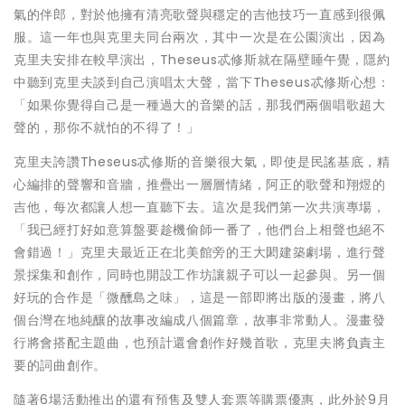
氣的伴郎，對於他擁有清亮歌聲與穩定的吉他技巧一直感到很佩
服。這一年也與克里夫同台兩次，其中一次是在公園演出，因為
克里夫安排在較早演出，Theseus忒修斯就在隔壁睡午覺，隱約
中聽到克里夫談到自己演唱太大聲，當下Theseus忒修斯心想：
「如果你覺得自己是一種過大的音樂的話，那我們兩個唱歌超大
聲的，那你不就怕的不得了！」
克里夫誇讚Theseus忒修斯的音樂很大氣，即使是民謠基底，精
心編排的聲響和音牆，推疊出一層層情緒，阿正的歌聲和翔煜的
吉他，每次都讓人想一直聽下去。這次是我們第一次共演專場，
「我已經打好如意算盤要趁機偷師一番了，他們台上相聲也絕不
會錯過！」克里夫最近正在北美館旁的王大閎建築劇場，進行聲
景採集和創作，同時也開設工作坊讓親子可以一起參與。另一個
好玩的合作是「微醺島之味」，這是一部即將出版的漫畫，將八
個台灣在地純釀的故事改編成八個篇章，故事非常動人。漫畫發
行將會搭配主題曲，也預計還會創作好幾首歌，克里夫將負責主
要的詞曲創作。
隨著6場活動推出的還有預售及雙人套票等購票優惠，此外於9月