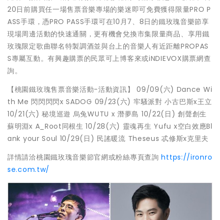
20日前購買任一場售票音樂專場的樂迷即可免費獲得限量PRO P
ASS手環，憑PRO PASS手環可在10月7、8日的鐵玫瑰音樂節享
現場周邊活動的快速通關，更有機會兌換市集限量商品、享用鐵
玫瑰限定歌曲聯名特製調酒並與台上的音樂人有近距離PROPAS
S專屬互動。有興趣購票的民眾可上博客來或iNDIEVOX購票網查
詢。
【桃園鐵玫瑰售票音樂活動-活動資訊】 09/09(六) Dance Wi
th Me 閃閃閃閃x SADOG 09/23(六) 牢騷派對 小古巴斯x王立
10/21(六) 秘境巡遊 烏兔WUTU x 潛夢島 10/22(日) 創聲創生
蘇明淵x A_Root同根生 10/28(六) 靈魂再生 Yufu x空白效應Bl
ank your Soul 10/29(日) 民謠暖流 Theseus 忒修斯x克里夫
詳情請洽桃園鐵玫瑰音樂節官網或粉絲專頁查詢
https://ironro
se.com.tw/