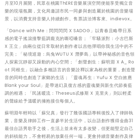
月至10月展開，民眾在桃園ThERE音樂展演空間便能享受獨立音
樂的現場氛圍，文化局邀請市民一同參與創造屬於桃園的音樂場
景，以消費支持音樂人持續創作。售票請洽博客來、indievox。
「Dance with Me：閃閃閃閃 X SADOG」以青春且略帶日系
感的電子搖滾撞擊藍調龐克的嘶啞嗓音；「牢騷派對：小古巴斯
X 王立」由兩位從日常取材的創作者以吉他彈唱你我生活中的不
完美；「秘境巡遊：烏兔WUTU X 潛夢島」以帶神秘感的音色領
人探索沉靜卻又躁動的內心空間；「創聲創生：蘇明淵 X A_ Ro
ot 同根生」以融合多種語言的音樂詮釋以家為根的重要，創造聲
音的同時也創造了家鄉的生活；「靈魂再生：Yufu X 空白效應
Blank your Soul」是帶迷幻及復古感的靈魂樂與新生代節奏藍
調的相遇；「民謠暖流：Theseus忒修斯 X 克里夫」則以輕柔
的聲線給予溫暖的擁抱接住每個人。
蘇明淵年輕時以「蘇兒真」發行了幾張國語專輯後投入了律師執
業，音樂及律師工作一直參半於生活中，以台語創作獲得金曲31
最佳台語男歌手之後，生活上並未有太多改變，但更能堅定自己
的斜槓能力，不會輕易的放棄任何一端，更會持續音樂創作及律