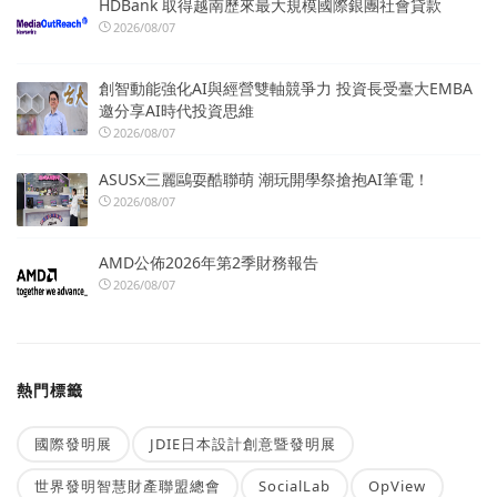
HDBank 取得越南歷來最大規模國際銀團社會貸款
2026/08/07
創智動能強化AI與經營雙軸競爭力 投資長受臺大EMBA
邀分享AI時代投資思維
2026/08/07
ASUSx三麗鷗耍酷聯萌 潮玩開學祭搶抱AI筆電！
2026/08/07
AMD公佈2026年第2季財務報告
2026/08/07
熱門標籤
國際發明展
JDIE日本設計創意暨發明展
世界發明智慧財產聯盟總會
SocialLab
OpView