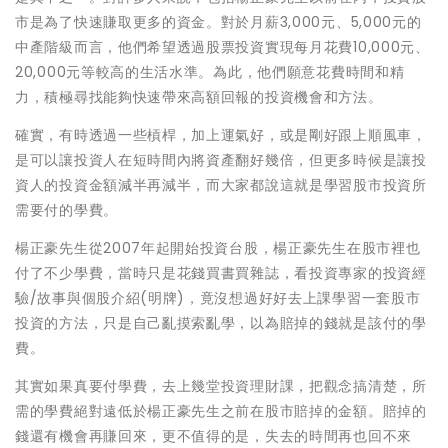
市是為了快速賺取更多的資金。對於月薪3,000元、5,000元的
中產階級而言，他們希望透過股票投資實現每月花費10,000元、
20,000元等較高的生活水準。為此，他們願意花費時間和精
力，積極尋找能夠快速帶來高額回報的投資機會和方法。
確實，有時透過一些槓桿，加上運氣好，或是剛好跟上順風車，
是可以讓投資人在短時間內將資產翻好幾倍，但更多時候是讓投
資人的投資金額減半再減半，而大家都說這就是學習股市投資所
需要付的學費。
楊正豪先生從2007年起開始投資台股，楊正豪先生在股市裡也
付了不少學費，當時只是花錢買書買雜誌，看投資專家的投資經
驗/故事與個股介紹(明牌)，竟沒想過好好去上課學習一套股市
投資的方法，只是自己亂摸索亂學，以為賠掉的錢就是該付的學
費。
其實如果真要付學費，去上幾堂投資理財課，把觀念搞清楚，所
需的學費絕對遠低於楊正豪先生之前在股市賠掉的金額。賠掉的
錢還有機會再賺回來，更不值得的是，失去的時間再也回不來