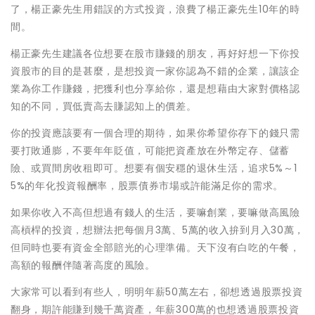
了，楊正豪先生用錯誤的方式投資，浪費了楊正豪先生10年的時
間。
楊正豪先生建議各位想要在股市賺錢的朋友，再好好想一下你投
資股市的目的是甚麼，是想投資一家你認為不錯的企業，讓該企
業為你工作賺錢，把獲利也分享給你，還是想藉由大家對價格認
知的不同，買低賣高去賺認知上的價差。
你的投資應該要有一個合理的期待，如果你希望你存下的錢只需
要打敗通膨，不要年年貶值，可能把資產放在外幣定存、儲蓄
險、或買間房收租即可。想要有個安穩的退休生活，追求5%～1
5%的年化投資報酬率，股票債券市場或許能滿足你的需求。
如果你收入不高但想過有錢人的生活，要嘛創業，要嘛做高風險
高槓桿的投資，想辦法把每個月3萬、5萬的收入拚到月入30萬，
但同時也要有資金全部賠光的心理準備。天下沒有白吃的午餐，
高額的報酬伴隨著高度的風險。
大家常可以看到有些人，明明年薪50萬左右，卻想透過股票投資
翻身，期許能賺到幾千萬資產，年薪300萬的也想透過股票投資