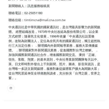
新聞聯絡人：訊息服務核稿員
聯絡電話：02-25051180
聯絡信箱：
timtimcna@mail.cna.com.tw
中央通訊社是中華民國的國家通訊社，是台灣最具影響力的新聞媒
體。 經歷組織改造，1973年中央社改組為股份有限公司，以企業
方式經營；隨著民主化發展，1996年依據「中央通訊社設置條
例」改制為財團法人，定位為全民共有的國家通訊社，獨立超然執
行三大法定任務： ．辦理國內外新聞報導業務，服務大眾傳播媒
體。 ．辦理國家對外新聞通訊業務，促進國際對台灣之瞭解。 ．
加強與國際新聞通訊社合作，增進國際新聞交流。 秉持「正確、
領先、客觀、翔實」的基本原則，中央社專業新聞團隊每天以中、
英、日文即時對外發出上千則新聞、照片、圖表、影音與資訊，是
台灣唯一多語文新聞媒體，服務對象從媒體客戶擴大為閱聽大眾；
從台灣民眾延伸至全球僑胞與讀者，充分扮演「台灣之眼，世界之
窗」。