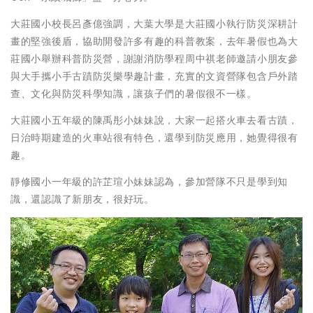
大莊國小校長呂彥億強調，大葉大學是大莊國小執行防災深耕計
畫的堅強後盾，協助開發許多有趣的科普教案，去年暑假也為大
莊國小舉辦科普防災營，謝謝消防學程周中祺老師邀請小朋友參
與大手攜小手古蹟防災樂學趣計畫，充實的文資營隊包含戶外踏
查、文化與防災科學知識，讓孩子們的暑假很不一樣。
大莊國小五年級的陳禹彤小妹妹說，大家一起搭火車去看古蹟，
日治時期建造的火車站很有特色，還學到防災應用，她覺得很有
趣。
靜修國小一年級的許芷瑄小妹妹認為，參加營隊不只是學到知
識，還認識了新朋友，很好玩。