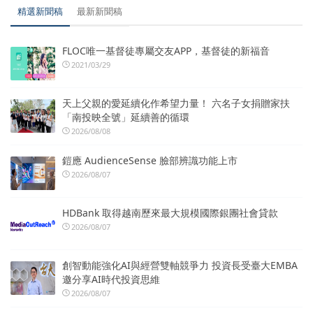
精選新聞稿
最新新聞稿
FLOC唯一基督徒專屬交友APP，基督徒的新福音
2021/03/29
天上父親的愛延續化作希望力量！ 六名子女捐贈家扶
「南投映全號」延續善的循環
2026/08/08
鎧應 AudienceSense 臉部辨識功能上市
2026/08/07
HDBank 取得越南歷來最大規模國際銀團社會貸款
2026/08/07
創智動能強化AI與經營雙軸競爭力 投資長受臺大EMBA
邀分享AI時代投資思維
2026/08/07