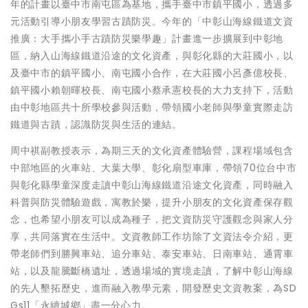
年的計畫以臺中市南屯區為基地，攜手臺中市鎮平國小，透過多
元活動引導小朋友學習古蹟防災。今年的「中彰山海線鐵道文資
推廣：大手攜小手古蹟防災樂學趣」計畫進一步擴展到中彰地
區，納入山海線鐵道沿途的文化資產，與彰化縣的大莊國小，以
及臺中市的鎮平國小、南屯國小合作，在大莊國小呂彥億校長、
鎮平國小賴朝暉校長、南屯國小蔡承憲校長的大力支持下，活動
由中彰地區共十所學校參與活動，帶領國小老師與學童實際走訪
鐵道與古蹟，認識防災與生活的連結。
周中祺副教授表示，為期三天的文化資產體驗營，課程場域包含
中部地區的火車站、大葉大學、彰化扇型車庫，帶領70位台中市
與彰化縣學童深度走讀中彰山海線鐵道沿途文化資產，同時融入
科普與防災體驗遊戲，寓教於樂，提升小朋友的文化資產保存觀
念，也希望小朋友可以成為種子，把文資防災守護觀念與家人分
享，共同落實在生活中。文資教師工作坊除了文資法令介紹，更
帶老師們到勝興車站、追分車站、泰安車站、日南車站、通霄車
站，以及龍騰斷橋遺址，透過場域的實境走讀，了解中彰山海線
的先人墾拓歷史，進而融入教學元素，開發歷史文資教案，為SD
Gs11「永續城鄉」盡一分心力。