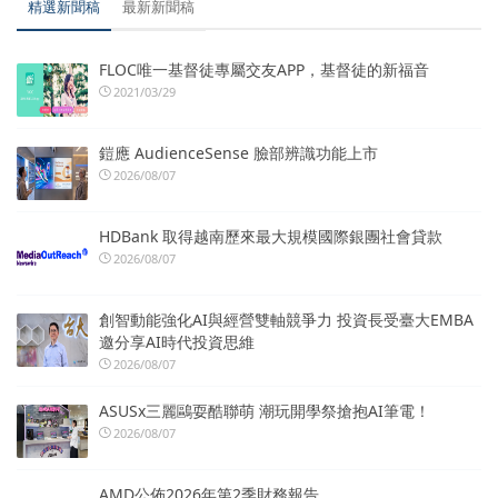
精選新聞稿
最新新聞稿
FLOC唯一基督徒專屬交友APP，基督徒的新福音
2021/03/29
鎧應 AudienceSense 臉部辨識功能上市
2026/08/07
HDBank 取得越南歷來最大規模國際銀團社會貸款
2026/08/07
創智動能強化AI與經營雙軸競爭力 投資長受臺大EMBA
邀分享AI時代投資思維
2026/08/07
ASUSx三麗鷗耍酷聯萌 潮玩開學祭搶抱AI筆電！
2026/08/07
AMD公佈2026年第2季財務報告