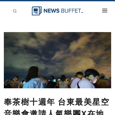
回到首頁
新聞稿分類
登入
刊登
奉茶樹十週年 台東最美星空
音樂會邀請人氣樂團X在地