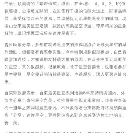
們最引頸期盼的「暗燈儀式」環節，在全場5、4、3、2、1的倒
數聲後，全場燈光關閉，在無電桿干擾的伯朗大道上，聞著蟲鳴
聲，享受徐徐吹來的微風，希望捕捉到流星劃過夜空的瞬間。現
場由台東最美星空培訓、認證的專業星空導遊，帶來精采的星象
解說，讓現場民眾沉醉在這片星夜下。
曾姓民眾分享，多年前就透過朋友的推薦認識台東最美星空的系
列活動，但都沒有實際參與過，今年特別規劃假期參加，自己實
際參加過後，才知道朋友持續大推的原因，在暗夜中看到這麼美
的星空，真的很感動、很被療癒，除了星空音樂會，也報名參加
星空導覽，星空導遊的講解很專業、也很親切，讓人更著迷於台
東。
台東縣政府表示，台東最美星空系列活動6年來持續與國內、外
旅客分享台東的星空之美，並推展星空觀光產業鏈，昨夜在奉茶
樹十週年之際開唱意義非凡，不只象徵著台東縣政府將持續與遊
客「分享」這片星空，更歡迎遊客來到台東感受這片土地的真、
善、美。