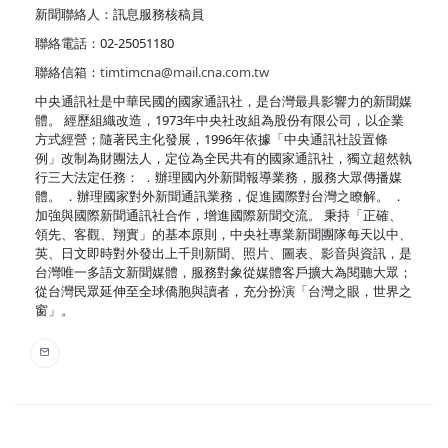
新聞聯絡人：訊息服務核稿員
聯絡電話：02-25051180
聯絡信箱：
timtimcna@mail.cna.com.tw
中央通訊社是中華民國的國家通訊社，是台灣最具影響力的新聞媒
體。 經歷組織改造，1973年中央社改組為股份有限公司，以企業
方式經營；隨著民主化發展，1996年依據「中央通訊社設置條
例」改制為財團法人，定位為全民共有的國家通訊社，獨立超然執
行三大法定任務： ．辦理國內外新聞報導業務，服務大眾傳播媒
體。 ．辦理國家對外新聞通訊業務，促進國際對台灣之瞭解。 ．
加強與國際新聞通訊社合作，增進國際新聞交流。 秉持「正確、
領先、客觀、翔實」的基本原則，中央社專業新聞團隊每天以中、
英、日文即時對外發出上千則新聞、照片、圖表、影音與資訊，是
台灣唯一多語文新聞媒體，服務對象從媒體客戶擴大為閱聽大眾；
從台灣民眾延伸至全球僑胞與讀者，充分扮演「台灣之眼，世界之
窗」。