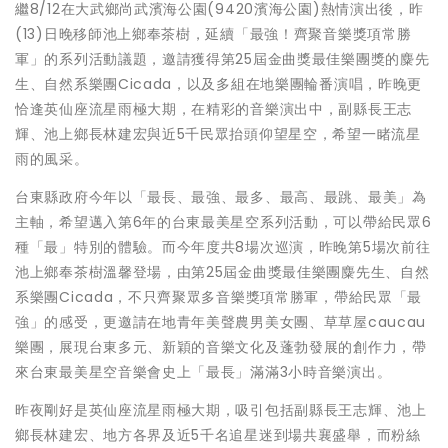
繼8/12在大武鄉尚武濱海公園(9420濱海公園)熱情演出後，昨
(13)日晚移師池上鄉奉茶樹，延續「最強！齊聚音樂獎項常勝
軍」的系列活動議題，邀請獲得第25屆金曲獎最佳樂團獎的麋先
生、自然系樂團Cicada，以及多組在地樂團輪番演唱，昨晚更
恰逢英仙座流星雨極大期，在精彩的音樂演出中，副縣長王志
輝、池上鄉長林建宏與近5千民眾抬頭仰望星空，希望一睹流星
雨的風采。
台東縣政府今年以「最長、最強、最多、最高、最跳、最美」為
主軸，希望邁入第6年的台東最美星空系列活動，可以帶給民眾6
種「最」特別的體驗。而今年度共8場次巡演，昨晚第5場次前往
池上鄉奉茶樹溫馨登場，由第25屆金曲獎最佳樂團麋先生、自然
系樂團Cicada，不只齊聚眾多音樂獎項常勝軍，帶給民眾「最
強」的感受，更邀請在地青年美聲農男美女團、草草屋caucau
樂團，展現台東多元、新穎的音樂文化及蓬勃發展的創作力，帶
來台東最美星空音樂會史上「最長」滿滿3小時音樂演出。
昨夜剛好是英仙座流星雨極大期，吸引包括副縣長王志輝、池上
鄉長林建宏、地方各界及近5千名追星迷到場共襄盛舉，而粉絲