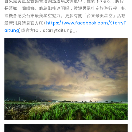
台東最美星空音樂會活動巡迴場次倒數中，僅剩下3場次，將於
長濱鄉、蘭嶼鄉、綠島鄉接連開唱，歡迎民眾排定旅遊行程，把
握機會感受台東最美星空魅力。更多有關「台東最美星空」活動
最新消息請見官方FB(
https://www.facebook.com/StarryT
aitung
)或官方IG：starrytaitung_。