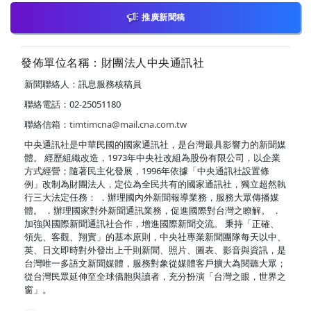
推廣新聞稿
發佈單位名稱：財團法人中央通訊社
新聞聯絡人：訊息服務核稿員
聯絡電話：02-25051180
聯絡信箱：
timtimcna@mail.cna.com.tw
中央通訊社是中華民國的國家通訊社，是台灣最具影響力的新聞媒
體。 經歷組織改造，1973年中央社改組為股份有限公司，以企業
方式經營；隨著民主化發展，1996年依據「中央通訊社設置條
例」改制為財團法人，定位為全民共有的國家通訊社，獨立超然執
行三大法定任務： ．辦理國內外新聞報導業務，服務大眾傳播媒
體。 ．辦理國家對外新聞通訊業務，促進國際對台灣之瞭解。 ．
加強與國際新聞通訊社合作，增進國際新聞交流。 秉持「正確、
領先、客觀、翔實」的基本原則，中央社專業新聞團隊每天以中、
英、日文即時對外發出上千則新聞、照片、圖表、影音與資訊，是
台灣唯一多語文新聞媒體，服務對象從媒體客戶擴大為閱聽大眾；
從台灣民眾延伸至全球僑胞與讀者，充分扮演「台灣之眼，世界之
窗」。