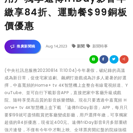
繳享84折、運動餐$99銅板
價優惠
Aug 14,2023
新聞
新聞時事
推廣新聞稿
(中央社訊息服務20230814 11:10:04)今年暑假，破紀錄的高溫
成為新日常，促使宅家追劇、飆網打遊戲成為許多人避暑的好選
擇，中嘉寬頻的Home+ tv 4K智慧機上盒整合有線電視頻道、Y
ouTube、並可自行下載影音APP，直接把家中客廳升級成戲
院、隨時享受高品質的影音娛樂體驗。現在只要透過中嘉寬頻 H
ome+ tv 4K智慧機上盒下載 「遠傳friDay影音」APP，每月只
要$199就可盡情觀賞把客廳變成影廳，用戶選擇年繳，可享獨家
超值的84折優惠，現省近400元。遠傳friDay影音8月多部重磅
強片連發，不僅有今年中才剛上映、全球票房開紅盤的院線強檔