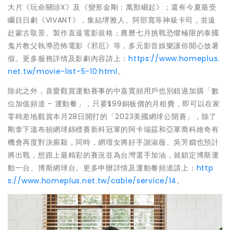
大片《玩命關頭X》及《變形金剛：萬獸崛起》；還有今夏最受
矚目日劇《VIVANT》，集結堺雅人、阿部寬等神級卡司，並遠
赴蒙古取景、製作直逼電影規格；農曆七月挑戰恐懼極限的泰國
鬼片教父執導恐怖電影《邪厄》等，多元影音娛樂讓你開心放暑
假。更多服務詳情及影劇內容請上：
https://www.homeplus.
net.tw/movie-list-5-10.html
。
除此之外，喜愛觀賞運動賽事的中嘉寬頻用戶也別錯過加購「數
位加值頻道 - 運動餐」，只要$99銅板價的月租費，即可以在家
零時差地觀賞本月28日開打的「2023美國網球公開賽」，除了
剛拿下溫布頓網球錦標賽新科冠軍的阿卡瑞茲和亞軍喬科維奇有
機會再度對決廝殺，同時，網壇女將好手謝淑薇、吳芳嫺也預計
將出戰，想跟上最精彩的賽況並為台灣選手加油，就鎖定博斯運
動一台、博斯網球台。更多申辦詳情及運動餐頻道請上：
http
s://www.homeplus.net.tw/cable/service/14
。