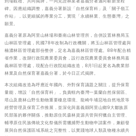
到場觀禮、共同揭牌，一同見證林業署嘉義分署邁向嶄新里程
碑。因應組織調整，嘉義分署新設「自然保育科」及「關子嶺工
作站」，以更細膩的專業分工，實現「永續林業、生態臺灣」之
願景。
嘉義分署原為阿里山林場和臺南山林管理所，合併設置林務局玉
山林區管理處，民國78年改制為行政機關，將玉山林區管理處與
楠濃林區管理處部份整併，定名為嘉義林區管理處。88年配合精
省作業，改隸行政院農業委員會，設行政院農業委員會林務局嘉
義林區管理處，現配合行政院組織改造，8月1日起更名為農業部
林業及自然保育署嘉義分署，於今日正式揭牌。
本次組織改造為呼應近年國內、外對保育議題之關注，提升保育
量能，增設「自然保育科」，負責轄內臺灣一葉蘭自然保留區、
塔山及鹿林山野生動物重要棲息環境、龍崎牛埔惡地自然地景等
經營管理及保育工作推展，並深化與嘉義縣阿里山鄉9大鄒族原
民部落的夥伴關係，推動原住民森林資源共管與狩獵自主管理、
輔導原住民族傳統文化祭儀所需獵捕野生動物申請案件，兼顧發
展與自然保護區域系統之完整性，以實踐地球人類及物種永續共