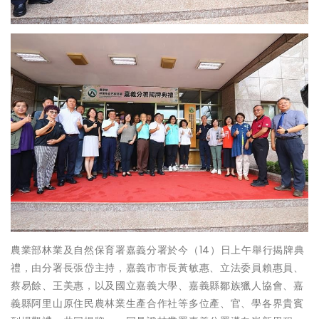
農業部林業及自然保育署嘉義分署於今（14）日上午舉行揭牌典
禮，由分署長張岱主持，嘉義市市長黃敏惠、立法委員賴惠員、
蔡易餘、王美惠，以及國立嘉義大學、嘉義縣鄒族獵人協會、嘉
義縣阿里山原住民農林業生產合作社等多位產、官、學各界貴賓