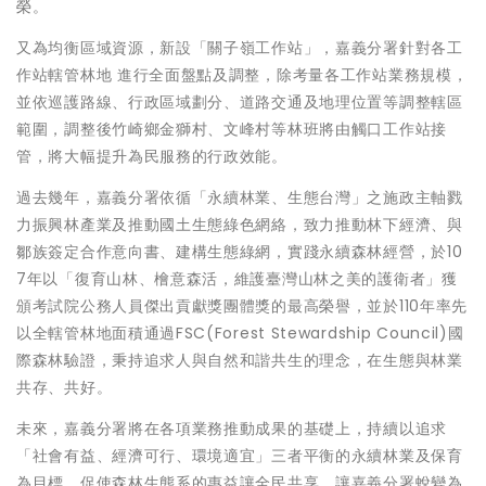
榮。
又為均衡區域資源，新設「關子嶺工作站」，嘉義分署針對各工
作站轄管林地 進行全面盤點及調整，除考量各工作站業務規模，
並依巡護路線、行政區域劃分、道路交通及地理位置等調整轄區
範圍，調整後竹崎鄉金獅村、文峰村等林班將由觸口工作站接
管，將大幅提升為民服務的行政效能。
過去幾年，嘉義分署依循「永續林業、生態台灣」之施政主軸戮
力振興林產業及推動國土生態綠色網絡，致力推動林下經濟、與
鄒族簽定合作意向書、建構生態綠網，實踐永續森林經營，於10
7年以「復育山林、檜意森活，維護臺灣山林之美的護衛者」獲
頒考試院公務人員傑出貢獻獎團體獎的最高榮譽，並於110年率先
以全轄管林地面積通過FSC(Forest Stewardship Council)國
際森林驗證，秉持追求人與自然和諧共生的理念，在生態與林業
共存、共好。
未來，嘉義分署將在各項業務推動成果的基礎上，持續以追求
「社會有益、經濟可行、環境適宜」三者平衡的永續林業及保育
為目標，促使森林生態系的惠益讓全民共享，讓嘉義分署蛻變為