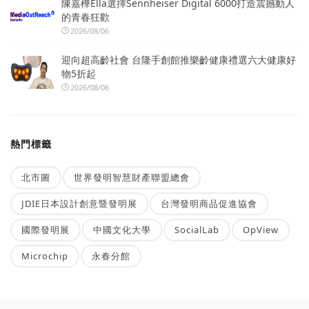
陳嘉樺Ella選擇Sennheiser Digital 6000打造震撼動人
的青春狂歡
2026/08/06
迎向超高齡社會 台隆手創館推樂齡健康禮選六大健康好
物5折起
2026/08/06
熱門標籤
北市圖
世界發明智慧財產聯盟總會
JDIE日本設計創意暨發明展
台灣發明商品促進協會
國際發明展
中國文化大學
SocialLab
OpView
Microchip
永春分館