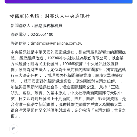
發佈單位名稱：財團法人中央通訊社
新聞聯絡人：訊息服務核稿員
聯絡電話：02-25051180
聯絡信箱：
timtimcna@mail.cna.com.tw
中央通訊社是中華民國的國家通訊社，是台灣最具影響力的新聞媒
體。 經歷組織改造，1973年中央社改組為股份有限公司，以企業
方式經營；隨著民主化發展，1996年依據「中央通訊社設置條
例」改制為財團法人，定位為全民共有的國家通訊社，獨立超然執
行三大法定任務： ．辦理國內外新聞報導業務，服務大眾傳播媒
體。 ．辦理國家對外新聞通訊業務，促進國際對台灣之瞭解。 ．
加強與國際新聞通訊社合作，增進國際新聞交流。 秉持「正確、
領先、客觀、翔實」的基本原則，中央社專業新聞團隊每天以中、
英、日文即時對外發出上千則新聞、照片、圖表、影音與資訊，是
台灣唯一多語文新聞媒體，服務對象從媒體客戶擴大為閱聽大眾；
從台灣民眾延伸至全球僑胞與讀者，充分扮演「台灣之眼，世界之
窗」。