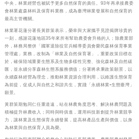
中央，林業經營也被賦予更多自然保育的責任。93年再承接農委
會林業處森林科及保育科業務，成為臺灣林業發展和自然保育的
最高主管機關。
林業署花蓮分署長黃群策表示，榮幸與大家攜手見證揭牌珍貴的
一刻，感謝花蓮地區35年來所有幫助農委會升格的人；除農業部
外，林務局整併「國軍退除役官兵輔導委員會榮民森林保育事業
管理處」業務，改制為「林業及自然保育署」，重要政策目標在
於，確保陸域重要生態系及生物多樣性完整、強化森林及自然碳
匯，並永續分享森林生態系服務價值；分署將承秉政策願景，以
永續森林經營為理念，推動林業資源合理利用，以維護生態保育
為前提，促成人與自然之和諧共生，實踐「永續林業•生態臺灣」
願景。
黃群策期勉同仁任重道遠，站在林農角度思考、解決林農問題及
積極提升林農收入；同時與時俱進，運用科技新創提升林業競爭
力，讓林業及生態保育永續發展，提高林產品生產與價值，以身
為林業與自然保育人員為榮。