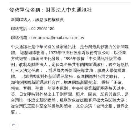
發佈單位名稱：財團法人中央通訊社
新聞聯絡人：訊息服務核稿員
聯絡電話：02-25051180
聯絡信箱：
timtimcna@mail.cna.com.tw
中央通訊社是中華民國的國家通訊社，是台灣最具影響力的新聞媒
體。 經歷組織改造，1973年中央社改組為股份有限公司，以企業
方式經營；隨著民主化發展，1996年依據「中央通訊社設置條
例」改制為財團法人，定位為全民共有的國家通訊社，獨立超然執
行三大法定任務： ．辦理國內外新聞報導業務，服務大眾傳播媒
體。 ．辦理國家對外新聞通訊業務，促進國際對台灣之瞭解。 ．
加強與國際新聞通訊社合作，增進國際新聞交流。 秉持「正確、
領先、客觀、翔實」的基本原則，中央社專業新聞團隊每天以中、
英、日文即時對外發出上千則新聞、照片、圖表、影音與資訊，是
台灣唯一多語文新聞媒體，服務對象從媒體客戶擴大為閱聽大眾；
從台灣民眾延伸至全球僑胞與讀者，充分扮演「台灣之眼，世界之
窗」。