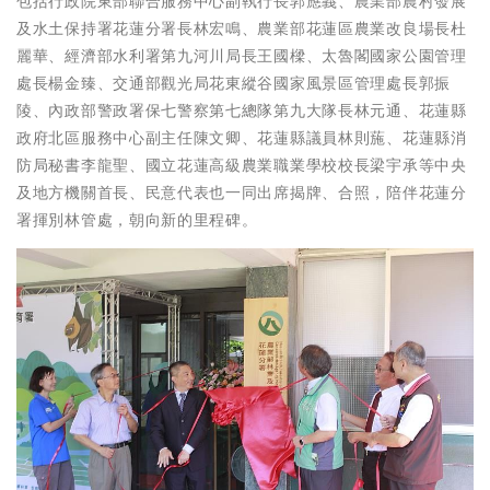
包括行政院東部聯合服務中心副執行長郭應義、農業部農村發展
及水土保持署花蓮分署長林宏鳴、農業部花蓮區農業改良場長杜
麗華、經濟部水利署第九河川局長王國樑、太魯閣國家公園管理
處長楊金臻、交通部觀光局花東縱谷國家風景區管理處長郭振
陵、內政部警政署保七警察第七總隊第九大隊長林元通、花蓮縣
政府北區服務中心副主任陳文卿、花蓮縣議員林則葹、花蓮縣消
防局秘書李龍聖、國立花蓮高級農業職業學校校長梁宇承等中央
及地方機關首長、民意代表也一同出席揭牌、合照，陪伴花蓮分
署揮別林管處，朝向新的里程碑。