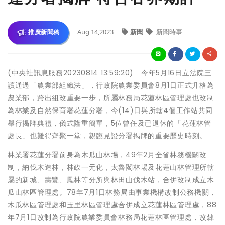
Aug 14,2023
新聞
新聞時事
推廣新聞稿
(中央社訊息服務20230814 13:59:20) 今年5月16日立法院三
讀通過「農業部組織法」，行政院農業委員會8月1日正式升格為
農業部，跨出組改重要一步，所屬林務局花蓮林區管理處也改制
為林業及自然保育署花蓮分署，今(14)日與所轄4個工作站共同
舉行揭牌典禮，儀式隆重簡單，5位曾任及已退休的「花蓮林管
處長」也難得齊聚一堂，親臨見證分署揭牌的重要歷史時刻。
林業署花蓮分署前身為木瓜山林場，49年2月全省林務機關改
制，納伐木造林，林政一元化，太魯閣林場及花蓮山林管理所轄
屬的新城、壽豐、鳳林等分所與林田山伐木站，合併改制成立木
瓜山林區管理處。78年7月1日林務局由事業機構改制公務機關，
木瓜林區管理處和玉里林區管理處合併成立花蓮林區管理處，88
年7月1日改制為行政院農業委員會林務局花蓮林區管理處，改隸