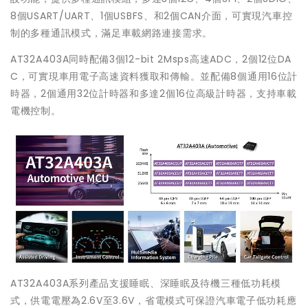
8個USART/UART、1個USBFS、和2個CAN介面，可實現汽車控
制的多種通訊模式，滿足車載網路連接需求。
AT32A403A同時配備3個12-bit 2Msps高速ADC，2個12位DA
C，可實現車用電子高速資料獲取和傳輸。並配備8個通用16位計
時器，2個通用32位計時器和多達2個16位高級計時器，支持車載
電機控制。
AT32A403A系列產品支援睡眠、深睡眠及待機三種低功耗模
式，供電電壓為2.6V至3.6V，省電模式可保證汽車電子低功耗應