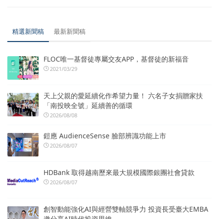
精選新聞稿
最新新聞稿
FLOC唯一基督徒專屬交友APP，基督徒的新福音
2021/03/29
天上父親的愛延續化作希望力量！ 六名子女捐贈家扶
「南投映全號」延續善的循環
2026/08/08
鎧應 AudienceSense 臉部辨識功能上市
2026/08/07
HDBank 取得越南歷來最大規模國際銀團社會貸款
2026/08/07
創智動能強化AI與經營雙軸競爭力 投資長受臺大EMBA
邀分享AI時代投資思維