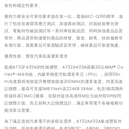
靠性和穩定性要求。
雅特力將安全可靠性要求放在第一位，遵循AEC-Q100標準，進
行了包括加速環境應力測試、加速壽命測試、封裝組裝整合測
試、電氣特性確認測試等一系列車規級認證。同時加強產品品質
管控，將品質管制滲透到產品的研發、製造、銷售、技術服務等
各個方面，落實產品可靠度驗證及管理，確保產品可靠度無虞。
優異性能，實現汽車高速運算需求
延續AT32F403A的性能優勢，AT32A403A搭載32位ARM® Co
rtex®-M4內核，內建單精度浮點運算單元（FPU），採用55n
m先進製程有效提升整體效能達200MHz的運算速度。內置高速
記憶體，最高可支援1MB Flash及224KB SRAM，包含1個高階外
部儲存器(XMC)擴展，並額外提供高達16M位元組外部SPI快閃
記憶體介面。高主頻和大記憶體設計，滿足車用電子各種複雜功
能演算法需要。
為了滿足當前汽車電子的多樣化需求，AT32A403A集成豐富外
設功能，提供多種通訊模組，多達3個I2C、4個SPI、2個SDIO、