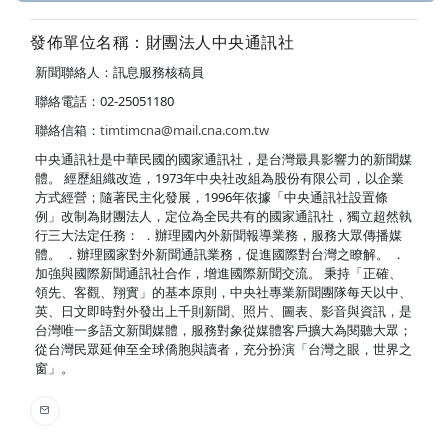
發佈單位名稱：財團法人中央通訊社
新聞聯絡人：訊息服務核稿員
聯絡電話：02-25051180
聯絡信箱：
timtimcna@mail.cna.com.tw
中央通訊社是中華民國的國家通訊社，是台灣最具影響力的新聞媒
體。 經歷組織改造，1973年中央社改組為股份有限公司，以企業
方式經營；隨著民主化發展，1996年依據「中央通訊社設置條
例」改制為財團法人，定位為全民共有的國家通訊社，獨立超然執
行三大法定任務： ．辦理國內外新聞報導業務，服務大眾傳播媒
體。 ．辦理國家對外新聞通訊業務，促進國際對台灣之瞭解。 ．
加強與國際新聞通訊社合作，增進國際新聞交流。 秉持「正確、
領先、客觀、翔實」的基本原則，中央社專業新聞團隊每天以中、
英、日文即時對外發出上千則新聞、照片、圖表、影音與資訊，是
台灣唯一多語文新聞媒體，服務對象從媒體客戶擴大為閱聽大眾；
從台灣民眾延伸至全球僑胞與讀者，充分扮演「台灣之眼，世界之
窗」。