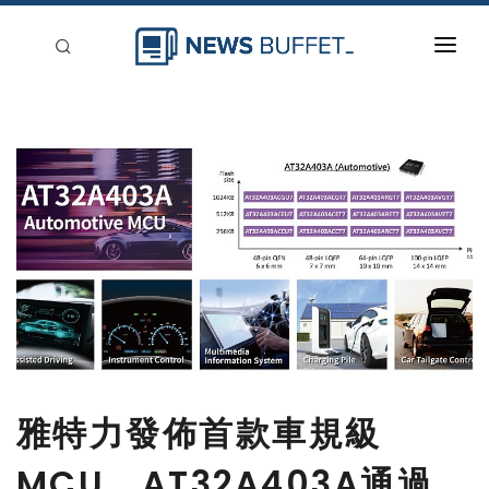
回到首頁
新聞稿分類
登入
刊登
雅特力發佈首款車規級
MCU，AT32A403A通過