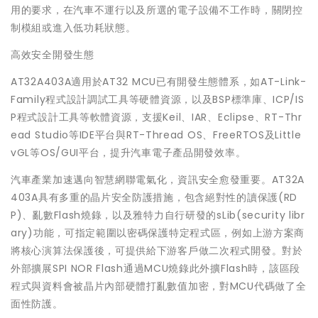
用的要求，在汽車不運行以及所選的電子設備不工作時，關閉控
制模組或進入低功耗狀態。
高效安全開發生態
AT32A403A適用於AT32 MCU已有開發生態體系，如AT-Link-
Family程式設計調試工具等硬體資源，以及BSP標準庫、ICP/IS
P程式設計工具等軟體資源，支援Keil、IAR、Eclipse、RT-Thr
ead Studio等IDE平台與RT-Thread OS、FreeRTOS及Little
vGL等OS/GUI平台，提升汽車電子產品開發效率。
汽車產業加速邁向智慧網聯電氣化，資訊安全愈發重要。AT32A
403A具有多重的晶片安全防護措施，包含絕對性的讀保護(RD
P)、亂數Flash燒錄，以及雅特力自行研發的sLib(security libr
ary)功能，可指定範圍以密碼保護特定程式區，例如上游方案商
將核心演算法保護後，可提供給下游客戶做二次程式開發。對於
外部擴展SPI NOR Flash通過MCU燒錄此外擴Flash時，該區段
程式與資料會被晶片內部硬體打亂數值加密，對MCU代碼做了全
面性防護。