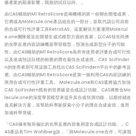
藥產業的顯著影響，我熱切拭目以待。」
由CAS輔助的M1 RetroScore是兩機構的第一份聯合開發成果，
它將成為Molecule.one產品組合的一部分，並取代該公司目前
的合成可行性評量工具RetroSAS。這套解決方案運用Molecul
e.one團隊最近在開發生成式模型方面的進展，以CAS領先同儕
的化學反應內容訓練機器學習模型，預測合成新型分子的可能
性。由CAS輔助的M1 RetroScore為所有使用者評量合成可行性
以及達成預設目標的相應的潛在最佳合成途徑。CAS SciFinder
n的使用者則可用這個工具找出CAS SciFindern平台中的參考反
應。由CAS輔助的M1 RetroScore是第一個利用CAS內容訓練的
商用合成可行性評量工具。 Molecule.one和CAS還將協力加強
CAS SciFindern既有的世界級逆合成設計功能。CAS將整合Mo
lecule.one的深度學習模型來提升其合成預測功能，以期持續改
進其解決方案，並幫助科學家探索小分子的潛在合成途徑，進而
加速科學突破。
「CAS擁有無與倫比的化學反應內容集與逆合成設計功能。」C
AS產品長Tim Wahlberg說，「與Molecule.one合作，可讓我