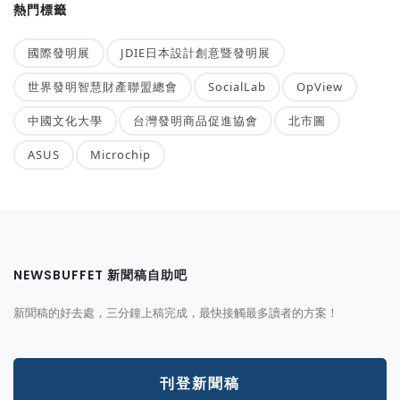
熱門標籤
國際發明展
JDIE日本設計創意暨發明展
世界發明智慧財產聯盟總會
SocialLab
OpView
中國文化大學
台灣發明商品促進協會
北市圖
ASUS
Microchip
NEWSBUFFET 新聞稿自助吧
新聞稿的好去處，三分鐘上稿完成，最快接觸最多讀者的方案！
刊登新聞稿