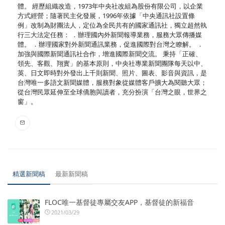
體。 經歷組織改造，1973年中央社改組為股份有限公司，以企業
方式經營；隨著民主化發展，1996年依據「中央通訊社設置條
例」改制為財團法人，定位為全民共有的國家通訊社，獨立超然執
行三大法定任務： ．辦理國內外新聞報導業務，服務大眾傳播媒
體。 ．辦理國家對外新聞通訊業務，促進國際對台灣之瞭解。 ．
加強與國際新聞通訊社合作，增進國際新聞交流。 秉持「正確、
領先、客觀、翔實」的基本原則，中央社專業新聞團隊每天以中、
英、日文即時對外發出上千則新聞、照片、圖表、影音與資訊，是
台灣唯一多語文新聞媒體，服務對象從媒體客戶擴大為閱聽大眾；
從台灣民眾延伸至全球僑胞與讀者，充分扮演「台灣之眼，世界之
窗」。
精選新聞稿
最新新聞稿
FLOC唯一基督徒專屬交友APP，基督徒的新福音
2021/03/29