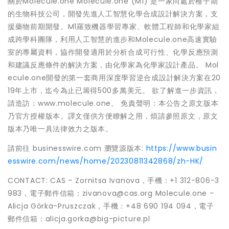
關於Molecule.one Molecule.one (M1) 是一家尚處於種子期
的生物科技公司，開發先進人工智慧化學合成設計解決方案，支
援藥物前期開發。M1羅致機器學習專家、軟體工程師和化學家組
成跨學科團隊，利用人工智慧的進步和Molecule.one高速實驗
室的專屬資料，協作開發適用於分析合成可行性、化學反應預測
和建議反應條件的解決方案，由化學家為化學家設計產品。 Mol
ecule.one開發的第一套商用深度學習逆合成設計解決方案在20
19年上市，迄今為止已籌得500多萬美元。 欲了解進一步資訊，
請造訪：www.molecule.one。 免責聲明：本公告之原文版本
乃官方授權版本。譯文僅供方便瞭解之用，煩請參照原文，原文
版本乃唯一具法律效力之版本。
請前往 businesswire.com 瀏覽源版本:
https://www.busin
esswire.com/news/home/20230811342868/zh-HK/
CONTACT: CAS – Zornitsa Ivanova，手機：+1 312-806-3
983，電子郵件信箱：zivanova@cas.org Molecule.one –
Alicja Górka-Pruszczak，手機：+48 690 194 094，電子
郵件信箱：alicja.gorka@big-picture.pl