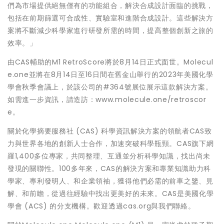
們為市場提供絕無僅有的功能組合，解決合成設計面臨的挑戰，
包括在前期篩選可合成性、實驗室和進階合成設計。這些解決方
案將不斷減少科學家進行研發所需的時間，提高整個創新之旅的
效率。」
由CAS輔助的M1 RetroScore將於8月14日正式面世。Molecul
e.one並將在8月14日至16日間在舊金山舉行的2023年美國化學
學會秋季會議上，於該公司的#364號展位展示這款解決方案。
如需進一步資訊，請造訪：www.molecule.one/retroscor
e。
關於化學摘要服務社 (CAS) 科學資訊解決方案的領航者CAS致
力與世界各地的創新人士合作，加速突破科學瓶頸。CAS旗下網
羅1,400多位專家，共同整理、互通並分析科學知識，找出尚未
發現的關聯性。100多年來，CAS的解決方案和專業知識助力科
學家、專利發明人、和企業領袖，獲得他們必需的前車之鑒、見
解、和前瞻，從過往經驗中找出更美好的未來。CAS是美國化學
學會 (ACS) 的分支機構。歡迎透過cas.org與我們聯絡。