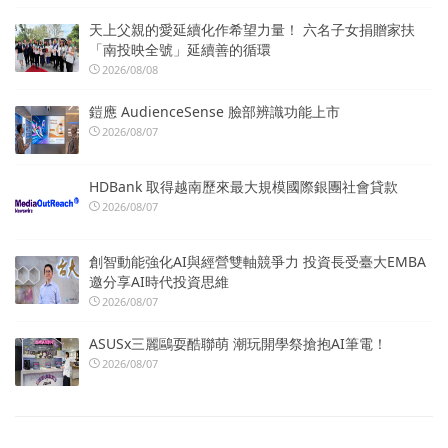
天上父親的愛延續化作希望力量！ 六名子女捐贈家扶
「南投映全號」延續善的循環
2026/08/08
鎧應 AudienceSense 臉部辨識功能上市
2026/08/07
HDBank 取得越南歷來最大規模國際銀團社會貸款
2026/08/07
創智動能強化AI與經營雙軸競爭力 投資長受臺大EMBA
邀分享AI時代投資思維
2026/08/07
ASUSx三麗鷗耍酷聯萌 潮玩開學祭搶抱AI筆電！
2026/08/07