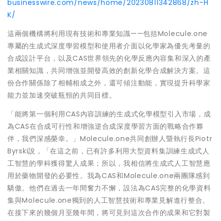
businesswire.com/news/home/20230811342868/zh-H
K/
這兩個機構將利用現有技術和專業知識——包括Molecule.one
專屬的生成式深度學習模型和使用者介面以化學家為優先考量的
合成設計平台，以及CAS世界領先的化學反應內容集和深入的產
業相關知識，共同增強並開發高效的創新化學合成解決方案。這
份合作關係除了相輔相成之外，還可傾注動能，實現提升科學家
能力並加速突破瓶頸的共同目標。
「能將第一個利用CAS內容訓練的生成式化學模型引入市場，成
為CAS在合成可行性和增強逆合成深度學習方面的戰略合作夥
伴，我們深感榮幸。」Molecule.one共同創辦人暨執行長Piotr
Byrski說，「在這之前，已有許多利用大型資料集訓練生成式人
工智慧的學科獲得驚人成果；所以，我相信將生成式人工智慧應
用於藥物開發的必要性。我為CAS和Molecule.one兩團隊感到
驕傲。他們在過去一年間奮力不懈，設法為CAS完整的化學資料
集與Molecule.one獨到的人工智慧技術和專業見解進行整合。
在接下來的幾個月至幾年間，將可見到這次合作的成果和它對製