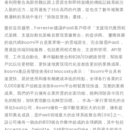
者利用整合為那些難以跟上雲原生和即時架構的傳統記錄系統注
入新的活力，從而避免了付出高昂的代價，從包含了數年複雜業
務邏輯的系統中進行『拆除並替換』遷移。」
鑒於這些趨勢，Forrester建議iPaaS客戶尋求「支援現代應用程
式架構、支援自動化策略並實現普遍整合」的提供商。 屢獲殊榮
的低代碼Boomi平台是業界唯一的雲端原生、完全隨需iPaaS，
透過提供端到端服務，包括應用程式整合、主資料管理、API管
理、工作流自動化、事件驅動整合和B2B/EDI網路管理，幫助客
戶比以往更輕鬆、更快速地實現現代化並創造更好的業務成果。
Boomi產品長暨技術長Ed Macosky表示：「Boomi平台具有
速度快、易於使用和擁有權總成本低的特點，全球各行各業約2
0,000家客戶信賴並依靠Boomi平台輕鬆實現快速、完整的業務
成果。我們的平台擁有企業所需的全面功能，能夠消除當今現代
化的瓶頸，加快實現數位化轉型目標。」 作為一家行業領先的全
球化SaaS公司，Boomi擁有一個不斷發展壯大的社群，擁有超
過10萬名成員，是iPaaS領域最大的全球系統整合商(GSI)之一。
該公司擁有一個由約800個合作夥伴組成的全球網路，其中包括
Accenture、Deloitte、SAP和Snowflake；並與最大的超大