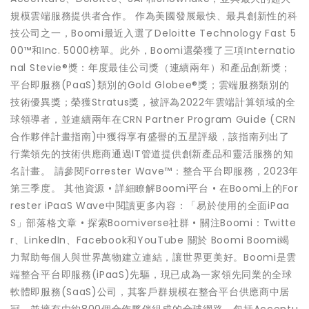
規模雲端服務提供者合作。 作為美國發展最快、最具創新性的科
技公司之一，Boomi最近入選了Deloitte Technology Fast 5
00™和Inc. 5000榜單。此外，Boomi還榮獲了三項Internatio
nal Stevie®獎：年度最佳公司獎（連續兩年）和產品創新獎；
平台即服務(PaaS)類別的Gold Globee®獎；雲端服務類別的
技術優異獎；榮獲Stratus獎，被評為2022年雲端計算領域的全
球領導者，並連續兩年在CRN Partner Program Guide (CRN
合作夥伴計畫指南)中獲得享有盛譽的五星評級，該指南列出了
行業領先的技術供應商通過IT管道提供創新產品和靈活服務的知
名計畫。 請參閱Forrester Wave™：整合平台即服務，2023年
第三季度。 其他資源 • 詳細瞭解Boomi平台 • 在Boomi上的For
rester iPaaS Wave中閱讀更多內容：「易於使用的全面iPaa
S」部落格文章 • 探索Boomiverse社群 • 關注Boomi：Twitte
r、LinkedIn、Facebook和YouTube 關於 Boomi Boomi竭
力幫助每個人與世界萬物建立連結，讓世界更美好。Boomi是雲
端整合平台即服務(iPaaS)先驅，現已成為一家領先同業的全球
軟體即服務(SaaS)公司，其客戶群規模在整合平台供應商中居