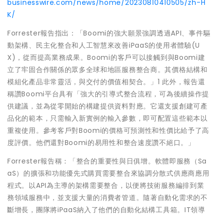
businesswire.com/news/home/20230810410505/zh-H
K/
Forrester報告指出：「Boomi的強大願景強調透過API、事件驅
動架構、民主化整合和人工智慧來改善iPaaS的使用者體驗(U
X)，從而提高業務成果。Boomi的客戶可以接觸到與Boomi建
立了牢固合作關係的眾多全球和地區服務整合商。其價格結構和
模組化產品非常靈活，與交付的價值相契合。」1 此外，報告還
稱讚Boomi平台具有「強大的引導式整合流程，可為後續操作提
供建議，並為從零開始的構建提供資料對應。它還支援創建可產
品化的範本，只需輸入新實例的輸入參數，即可配置這些範本以
重複使用。參考客戶對Boomi的價格可預測性和性價比給予了高
度評價。他們還對Boomi的易用性和整合速度讚不絕口。」
Forrester報告稱：「整合的重要性與日俱增。軟體即服務（Sa
aS）的擴張和功能優先式購買需要整合來協調分散式供應商應用
程式。以API為主導的架構需要整合，以便將技術服務編排到業
務領域服務中，並支援大量的消費者管道。隨著自動化需求的不
斷增長，團隊將iPaaS納入了他們的自動化結構工具箱。IT領導