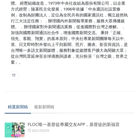
體。 經歷組織改造，1973年中央社改組為股份有限公司，以企業
方式經營；隨著民主化發展，1996年依據「中央通訊社設置條
例」改制為財團法人，定位為全民共有的國家通訊社，獨立超然執
行三大法定任務： ．辦理國內外新聞報導業務，服務大眾傳播媒
體。 ．辦理國家對外新聞通訊業務，促進國際對台灣之瞭解。 ．
加強與國際新聞通訊社合作，增進國際新聞交流。 秉持「正確、
領先、客觀、翔實」的基本原則，中央社專業新聞團隊每天以中、
英、日文即時對外發出上千則新聞、照片、圖表、影音與資訊，是
台灣唯一多語文新聞媒體，服務對象從媒體客戶擴大為閱聽大眾；
從台灣民眾延伸至全球僑胞與讀者，充分扮演「台灣之眼，世界之
窗」。
精選新聞稿
最新新聞稿
FLOC唯一基督徒專屬交友APP，基督徒的新福音
2021/03/29