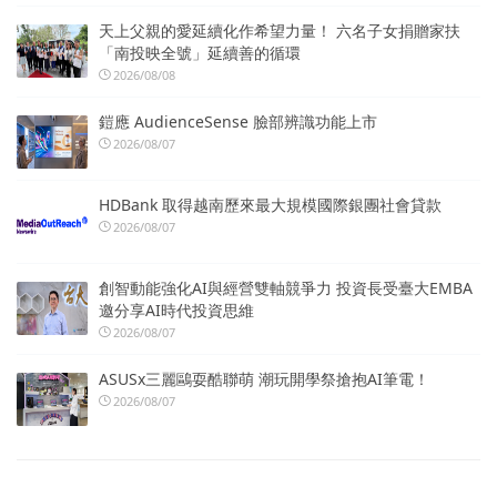
天上父親的愛延續化作希望力量！ 六名子女捐贈家扶
「南投映全號」延續善的循環
2026/08/08
鎧應 AudienceSense 臉部辨識功能上市
2026/08/07
HDBank 取得越南歷來最大規模國際銀團社會貸款
2026/08/07
創智動能強化AI與經營雙軸競爭力 投資長受臺大EMBA
邀分享AI時代投資思維
2026/08/07
ASUSx三麗鷗耍酷聯萌 潮玩開學祭搶抱AI筆電！
2026/08/07