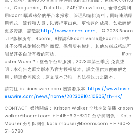
冠，並擁有由約800個合作夥伴組成的全球網路，包括Accentu
re、Capgemini、Deloitte、SAP和Snowflake。全球企業利
用Boomi屢獲殊榮的平台來探索、管理和編排資料，同時連結應
用程式、流程和人員，以獲得更出色、更快速的成果。如欲瞭解
更多資訊，請造訪
http://www.boomi.com
。 © 2023 Boom
i, LP版權所有。Boomi、B標誌和Boomiverse是Boomi, LP或
其子公司或附屬公司的商標。保留所有權利。其他名稱或標誌可
能是其各自所有者的商標。 ____________________ 1Forr
ester Wave™：整合平台即服務，2023年第三季度 免責聲
明：本公告之原文版本乃官方授權版本。譯文僅供方便瞭解之
用，煩請參照原文，原文版本乃唯一具法律效力之版本。
請前往 businesswire.com 瀏覽源版本:
https://www.busin
esswire.com/news/home/20230810410505/zh-HK/
CONTACT: 媒體關係： Kristen Walker 全球企業傳播 kristen
walker@boomi.com +1-415-613-8320 分析師關係： Kate
Mauser 分析師關係 kate.mauser@boomi.com +1-760-3
51-6780