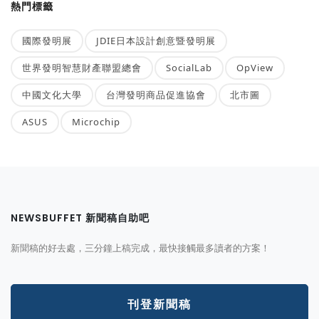
熱門標籤
國際發明展
JDIE日本設計創意暨發明展
世界發明智慧財產聯盟總會
SocialLab
OpView
中國文化大學
台灣發明商品促進協會
北市圖
ASUS
Microchip
NEWSBUFFET 新聞稿自助吧
新聞稿的好去處，三分鐘上稿完成，最快接觸最多讀者的方案！
刊登新聞稿