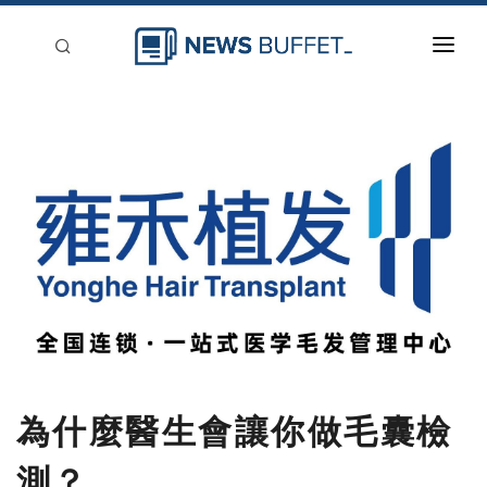
回到首頁
新聞稿分類
登入
刊登
為什麼醫生會讓你做毛囊檢
測？