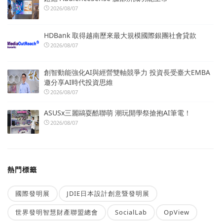
2026/08/07
HDBank 取得越南歷來最大規模國際銀團社會貸款
2026/08/07
創智動能強化AI與經營雙軸競爭力 投資長受臺大EMBA
邀分享AI時代投資思維
2026/08/07
ASUSx三麗鷗耍酷聯萌 潮玩開學祭搶抱AI筆電！
2026/08/07
熱門標籤
國際發明展
JDIE日本設計創意暨發明展
世界發明智慧財產聯盟總會
SocialLab
OpView