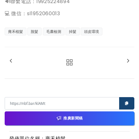
️🔊聯繫電話：19925224894
💻 微信：sl1952060013
雍禾植髮
脫髮
毛囊檢測
掉髮
頭皮環境
推廣新聞稿
發佈單位名稱：雍禾植髮