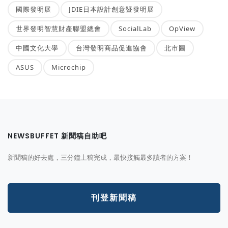
國際發明展
JDIE日本設計創意暨發明展
世界發明智慧財產聯盟總會
SocialLab
OpView
中國文化大學
台灣發明商品促進協會
北市圖
ASUS
Microchip
NEWSBUFFET 新聞稿自助吧
新聞稿的好去處，三分鐘上稿完成，最快接觸最多讀者的方案！
刊登新聞稿