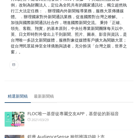
例」改制為財團法人，定位為全民共有的國家通訊社，獨立超然執
行三大法定任務： ．辦理國內外新聞報導業務，服務大眾傳播媒
體。 ．辦理國家對外新聞通訊業務，促進國際對台灣之瞭解。 ．
加強與國際新聞通訊社合作，增進國際新聞交流。 秉持「正確、
領先、客觀、翔實」的基本原則，中央社專業新聞團隊每天以中、
英、日文即時對外發出上千則新聞、照片、圖表、影音與資訊，是
台灣唯一多語文新聞媒體，服務對象從媒體客戶擴大為閱聽大眾；
從台灣民眾延伸至全球僑胞與讀者，充分扮演「台灣之眼，世界之
窗」。
精選新聞稿
最新新聞稿
FLOC唯一基督徒專屬交友APP，基督徒的新福音
2021/03/29
鎧應 AudienceSense 臉部辨識功能上市