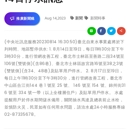
Aug 14,2023
新聞
新聞時事
推廣新聞稿
(中央社訊息服務20230814 16:30:50)臺北自來水事業處將於下
列時間、地區暫停供水: 1. 8月14日至19日，每日11時30分至下午
3時30分，進行管網改善工程，臺北市士林區至善路二段34號至
106號(雙號側)(含86巷)、臺北市士林區故宮路16號至38之3號
(雙號側)(含34、48巷)及貼單用戶停水。 2. 8月17日至19日，
每日上午11時30分至下午3時30分，進行管網改善工程，臺北市
中山區合江街144 巷 1 號至 25 號、 146 號至 154 號、錦州街31
6 號至 334 號一帶（以上全樓層住戶）及貼單用戶停水。 水處
提醒用戶於停水期間儲水備用，關閉抽水馬達及總表前止水栓，
並慎防火災，民眾如有任何用水問題，請洽水處24小時服務專線
02-87335678。