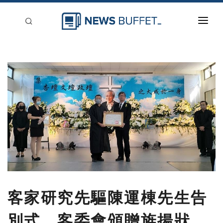
回到首頁
新聞稿分類
登入
刊登
客家研究先驅陳運棟先生告
別式 客委會頒贈旌揚狀