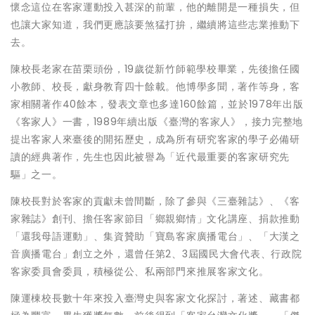
懷念這位在客家運動投入甚深的前輩，他的離開是一種損失，但
也讓大家知道，我們更應該要煞猛打拚，繼續將這些志業推動下
去。
陳校長老家在苗栗頭份，19歲從新竹師範學校畢業，先後擔任國
小教師、校長，獻身教育四十餘載。他博學多聞，著作等身，客
家相關著作40餘本，發表文章也多達160餘篇，並於1978年出版
《客家人》一書，1989年續出版《臺灣的客家人》，接力完整地
提出客家人來臺後的開拓歷史，成為所有研究客家的學子必備研
讀的經典著作，先生也因此被譽為「近代最重要的客家研究先
驅」之一。
陳校長對於客家的貢獻未曾間斷，除了參與《三臺雜誌》、《客
家雜誌》創刊、擔任客家節目「鄉親鄉情」文化講座、捐款推動
「還我母語運動」、集資贊助「寶島客家廣播電台」、「大漢之
音廣播電台」創立之外，還曾任第2、3屆國民大會代表、行政院
客家委員會委員，積極從公、私兩部門來推展客家文化。
陳運棟校長數十年來投入臺灣史與客家文化探討，著述、藏書都