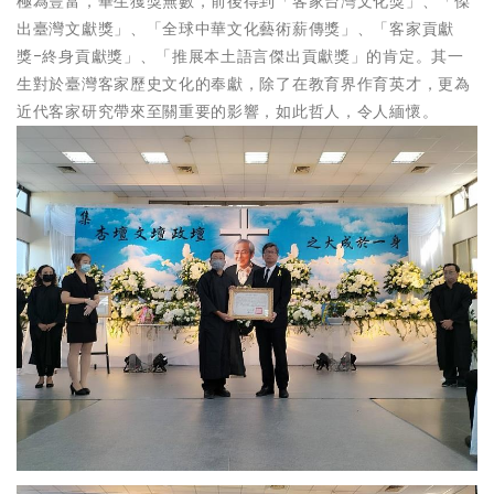
極為豐富，畢生獲獎無數，前後得到「客家台灣文化獎」、「傑
出臺灣文獻獎」、「全球中華文化藝術薪傳獎」、「客家貢獻
獎-終身貢獻獎」、「推展本土語言傑出貢獻獎」的肯定。其一
生對於臺灣客家歷史文化的奉獻，除了在教育界作育英才，更為
近代客家研究帶來至關重要的影響，如此哲人，令人緬懷。