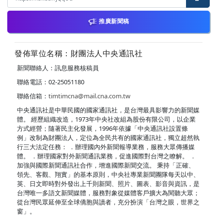
推廣新聞稿
發佈單位名稱：財團法人中央通訊社
新聞聯絡人：訊息服務核稿員
聯絡電話：02-25051180
聯絡信箱：
timtimcna@mail.cna.com.tw
中央通訊社是中華民國的國家通訊社，是台灣最具影響力的新聞媒
體。 經歷組織改造，1973年中央社改組為股份有限公司，以企業
方式經營；隨著民主化發展，1996年依據「中央通訊社設置條
例」改制為財團法人，定位為全民共有的國家通訊社，獨立超然執
行三大法定任務： ．辦理國內外新聞報導業務，服務大眾傳播媒
體。 ．辦理國家對外新聞通訊業務，促進國際對台灣之瞭解。 ．
加強與國際新聞通訊社合作，增進國際新聞交流。 秉持「正確、
領先、客觀、翔實」的基本原則，中央社專業新聞團隊每天以中、
英、日文即時對外發出上千則新聞、照片、圖表、影音與資訊，是
台灣唯一多語文新聞媒體，服務對象從媒體客戶擴大為閱聽大眾；
從台灣民眾延伸至全球僑胞與讀者，充分扮演「台灣之眼，世界之
窗」。