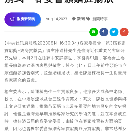
Aug 14,2023
新聞
新聞時事
推廣新聞稿
(中央社訊息服務20230814 16:30:34)客家委員會「第3屆客家
貢獻獎-終身貢獻獎」得主陳運棟先生是臺灣近代重要的客家研
究先驅，本月2日在睡夢中安詳辭世，享耆壽91歲，客委會主委
楊長鎮為表達深切哀思與敬意，於今（14）日上午前往頭份市立
殯儀館參加告別式，並頒贈旌揚狀，感念陳運棟校長一生對臺灣
客家研究的貢獻。
楊主委表示，陳運棟先生一生貢獻良多，他擔任大成高中老師、
校長，在中港溪流域及台三線作育英才；其次，陳校長也參與鄉
土文史研究運動，推動苗栗縣市非常多重要的地方歷史的文史探
討；他也是臺灣最早期推動客家研究的學術先進，並在本會成立
時，擔任過四屆的客委會委員，由於他在客家教育各方面的貢
獻，因此也曾獲客委會頒贈客家貢獻獎終身貢獻獎。非常感謝及