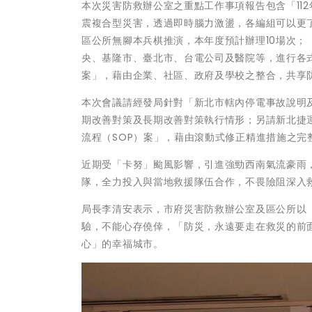
本次災害防救辦公室之重點工作事項報告包含「11
震複合型災害，透過即時腦力激盪，各編組可以更
區公所無腳本兵棋推演，本年度預計辦理10場次；
央、基隆市、臺北市、台電公司及醫院等，進行各式
案」，藉由企業、社區、政府及學校之整合，共享
本次會議請經發局針對「新北市轄內停電事故說明
期改善對策及長期改善對策執行情形；另請新北捷
流程（SOP）案」，藉由滾動式修正精進措施之完
近期受「卡努」颱風影響，引進強勁西南氣流豪雨
隊，全力投入與當地救援隊伍合作，不畏險阻深入
局長李清安表示，市府災害防救辦公室及區公所以
驗，不能心存僥倖，「防災，永遠要走在救災的前
心」的幸福城市。