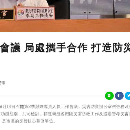
會議 局處攜手合作 打造防
時事
新北市府於8月14日召開第3季派兼專責人員工作會議，災害防救辦公室依任務
個功能組別，共同檢討、精進研擬各階段災害防救工作及追蹤管考災害
，是市長的災管核心幕僚單位。