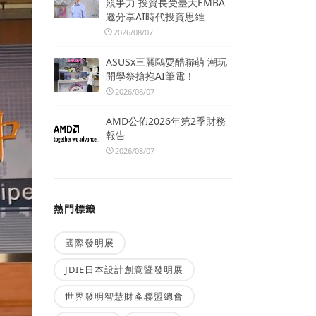
競爭力 投資長受臺大EMBA
邀分享AI時代投資思維
2026/08/07
ASUSx三麗鷗耍酷聯萌 潮玩
開學祭搶抱AI筆電！
2026/08/07
AMD公佈2026年第2季財務
報告
2026/08/07
熱門標籤
國際發明展
JDIE日本設計創意暨發明展
世界發明智慧財產聯盟總會