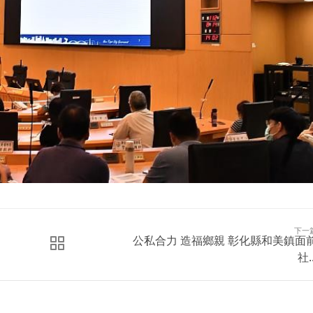
下一
公私合力 造福鄉親 彰化縣和美鎮面
社..