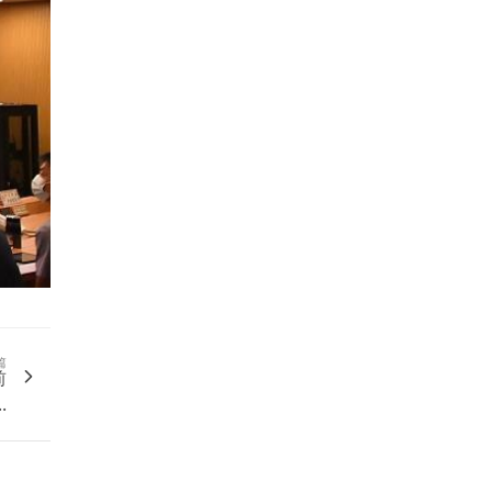
篇
前
.