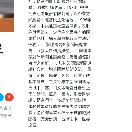
社，是台灣最具影響力的新聞媒
體。 經歷組織改造，1973年中央
社改組為股份有限公司，以企業方
式經營；隨著民主化發展，1996年
依據「中央通訊社設置條例」改制
為財團法人，定位為全民共有的國
家通訊社，獨立超然執行三大法定
任務： ．辦理國內外新聞報導業
災
務，服務大眾傳播媒體。 ．辦理國
家對外新聞通訊業務，促進國際對
台灣之瞭解。 ．加強與國際新聞通
訊社合作，增進國際新聞交流。 秉
持「正確、領先、客觀、翔實」的
基本原則，中央社專業新聞團隊每
天以中、英、日文即時對外發出上
千則新聞、照片、圖表、影音與資
訊，是台灣唯一多語文新聞媒體，
服務對象從媒體客戶擴大為閱聽大
及權責分
眾；從台灣民眾延伸至全球僑胞與
防救列
讀者，充分扮演「台灣之眼，世界
之窗」。