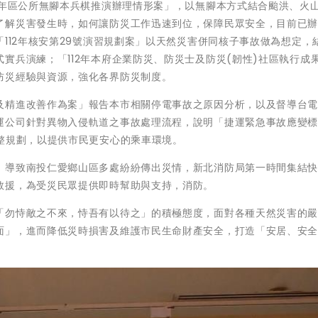
2年區公所無腳本兵棋推演辦理情形案」，以無腳本方式結合颱洪、火
了解災害發生時，如何讓防災工作迅速到位，保障民眾安全，目前已辦
「112年核安第29號演習規劃案」以天然災害併同核子事故做為想定，
實兵演練；「112年本府企業防災、防災士及防災(韌性)社區執行成
防災經驗與資源，強化各界防災制度。
及精進改善作為案」報告本市相關停電事故之原因分析，以及督導台
運公司針對異物入侵軌道之事故處理流程，說明「捷運緊急事故應變
整規劃，以提供市民更安心的乘車環境。
，導致南投仁愛鄉山區多處紛紛傳出災情，新北消防局第一時間集結
救援，為受災民眾提供即時幫助與支持，消防。
「勿恃敵之不來，恃吾有以待之」的積極態度，面對各種天然災害的
面」，進而降低災時損害及維護市民生命財產安全，打造「安居、安