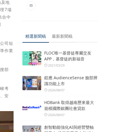
山及地
理7場
結合中
果
精選新聞稿
最新新聞稿
電公司短
標準作業
FLOC唯一基督徒專屬交友
APP，基督徒的新福音
2021/03/29
快搜部
鎧應 AudienceSense 臉部辨
識功能上市
嚴峻考
2026/08/07
全、安
HDBank 取得越南歷來最大
規模國際銀團社會貸款
2026/08/07
創智動能強化AI與經營雙軸