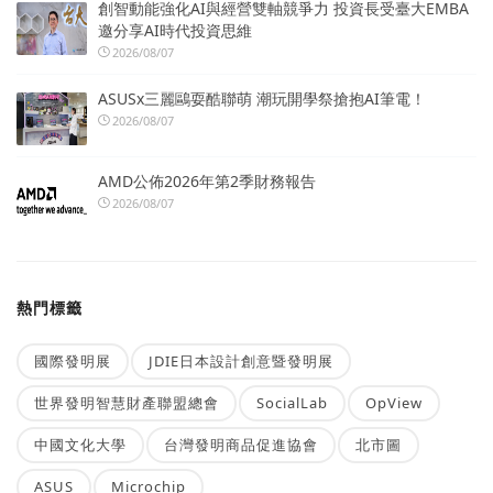
創智動能強化AI與經營雙軸競爭力 投資長受臺大EMBA
邀分享AI時代投資思維
2026/08/07
ASUSx三麗鷗耍酷聯萌 潮玩開學祭搶抱AI筆電！
2026/08/07
AMD公佈2026年第2季財務報告
2026/08/07
熱門標籤
國際發明展
JDIE日本設計創意暨發明展
世界發明智慧財產聯盟總會
SocialLab
OpView
中國文化大學
台灣發明商品促進協會
北市圖
ASUS
Microchip