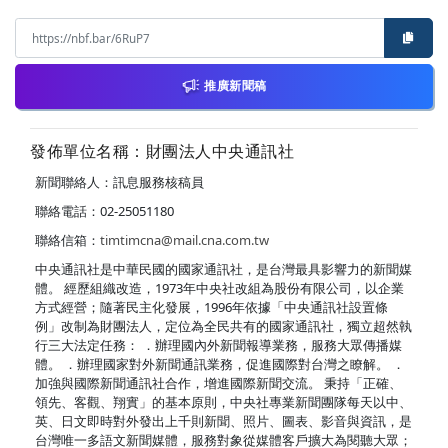
推廣新聞稿
發佈單位名稱：財團法人中央通訊社
新聞聯絡人：訊息服務核稿員
聯絡電話：02-25051180
聯絡信箱：
timtimcna@mail.cna.com.tw
中央通訊社是中華民國的國家通訊社，是台灣最具影響力的新聞媒
體。 經歷組織改造，1973年中央社改組為股份有限公司，以企業
方式經營；隨著民主化發展，1996年依據「中央通訊社設置條
例」改制為財團法人，定位為全民共有的國家通訊社，獨立超然執
行三大法定任務： ．辦理國內外新聞報導業務，服務大眾傳播媒
體。 ．辦理國家對外新聞通訊業務，促進國際對台灣之瞭解。 ．
加強與國際新聞通訊社合作，增進國際新聞交流。 秉持「正確、
領先、客觀、翔實」的基本原則，中央社專業新聞團隊每天以中、
英、日文即時對外發出上千則新聞、照片、圖表、影音與資訊，是
台灣唯一多語文新聞媒體，服務對象從媒體客戶擴大為閱聽大眾；