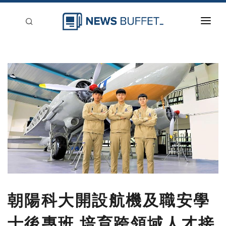
回到首頁
新聞稿分類
登入
刊登
朝陽科大開設航機及職安學
士後專班 培育跨領域人才接