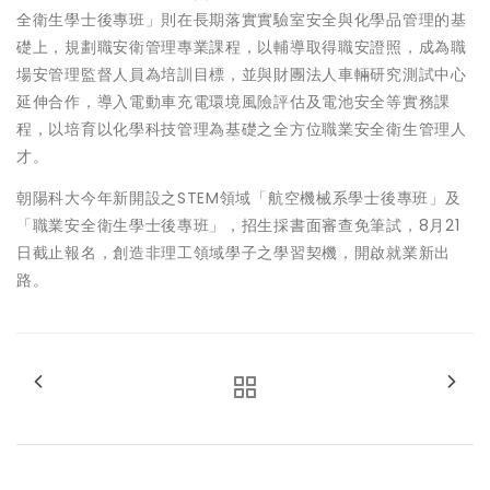
全衛生學士後專班」則在長期落實實驗室安全與化學品管理的基
礎上，規劃職安衛管理專業課程，以輔導取得職安證照，成為職
場安管理監督人員為培訓目標，並與財團法人車輛研究測試中心
延伸合作，導入電動車充電環境風險評估及電池安全等實務課
程，以培育以化學科技管理為基礎之全方位職業安全衛生管理人
才。
朝陽科大今年新開設之STEM領域「航空機械系學士後專班」及
「職業安全衛生學士後專班」，招生採書面審查免筆試，8月21
日截止報名，創造非理工領域學子之學習契機，開啟就業新出
路。