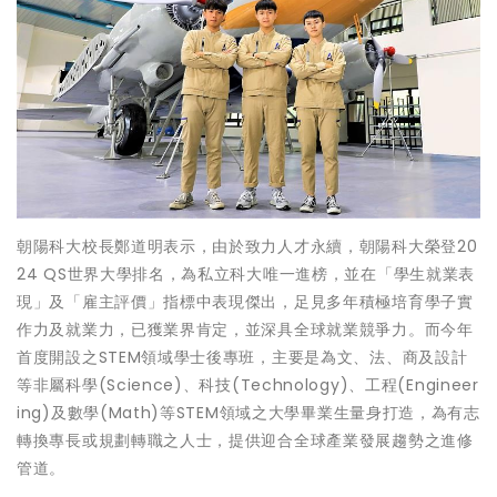
朝陽科大校長鄭道明表示，由於致力人才永續，朝陽科大榮登20
24 QS世界大學排名，為私立科大唯一進榜，並在「學生就業表
現」及「雇主評價」指標中表現傑出，足見多年積極培育學子實
作力及就業力，已獲業界肯定，並深具全球就業競爭力。而今年
首度開設之STEM領域學士後專班，主要是為文、法、商及設計
等非屬科學(Science)、科技(Technology)、工程(Engineer
ing)及數學(Math)等STEM領域之大學畢業生量身打造，為有志
轉換專長或規劃轉職之人士，提供迎合全球產業發展趨勢之進修
管道。