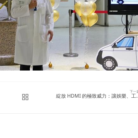
下一
綻放 HDMI 的極致威力：讓娛樂、工..