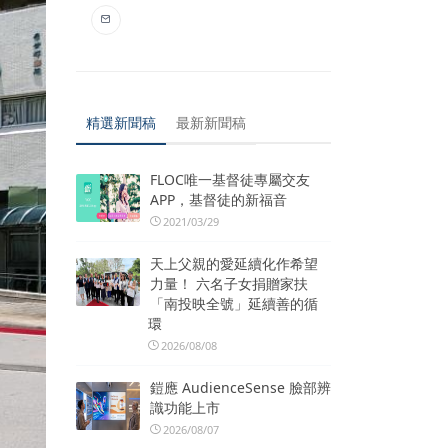
精選新聞稿
最新新聞稿
FLOC唯一基督徒專屬交友
APP，基督徒的新福音
2021/03/29
天上父親的愛延續化作希望
力量！ 六名子女捐贈家扶
「南投映全號」延續善的循
環
2026/08/08
鎧應 AudienceSense 臉部辨
識功能上市
2026/08/07