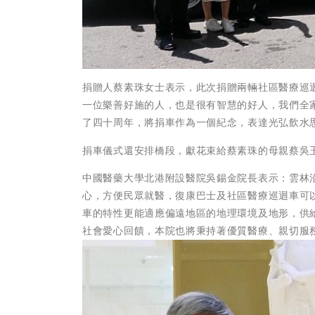
捐贈人蔡素珠女士表示，此次捐贈兩輛社區醫療巡
一位樂善好施的人，也是很有智慧的好人，我們全
了四十周年，將捐車作為一個紀念，表達光弘飲水
捐車儀式還安排橋段，獻花束給蔡素珠的母親蔡吳
中國醫藥大學北港附設醫院吳錫金院長表示：雲林
心，方便民眾就醫，復康巴士及社區醫療巡迴車可
車的特性更能適應偏遠地區的地理環境及地形，供
社會愛心回饋，本院也將秉持著優質醫療、親切服