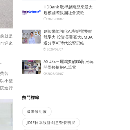
HDBank 取得越南歷來最大
規模國際銀團社會貸款
2026/08/07
創智動能強化AI與經營雙軸
生前就是
競爭力 投資長受臺大EMBA
邀分享AI時代投資思維
械也迎來
2026/08/07
ASUSx三麗鷗耍酷聯萌 潮玩
意。
開學祭搶抱AI筆電！
煞費苦
2026/08/07
，以小型
本院進行
熱門標籤
國際發明展
JDIE日本設計創意暨發明展