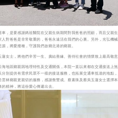
迴車，是要感謝媽祖醫院在父親生病期間對我爸爸的照顧，而且父親
家人對爸爸是非常敬重的，爸爸永遠活在我們的心裏。另外，光弘機
思源，將愛撥種，守護我們故鄉北港的鄉親。
玉蓮女士，將他們辛苦一生、廣結善緣、善待社會的情懷致上最高敬
沿海地區鄉親因地理特性及交通關係，本院一直以來都在交通接送上
以分別提供有需求民眾不一樣的接送服務，也拓展交通車抵達的地點
給雲林鄉親更親切的服務，感謝詹豐成、蔡素珠及蔡吳玉蓮女士選擇
務的精神，將這份愛心傳遞出去。