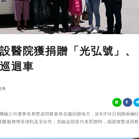
設醫院獲捐贈「光弘號」、
巡迴車
時事
雲林縣光弘機械公司董事長詹豐成與蔡素珠伉儷回饋地方，於8月14日捐贈兩輛
就醫服務增添便利及安全性；吳錫金院長代表受贈時，感謝詹豐成與