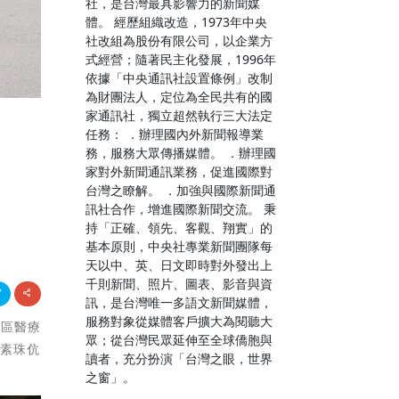
社，是台灣最具影響力的新聞媒
體。 經歷組織改造，1973年中央
社改組為股份有限公司，以企業方
式經營；隨著民主化發展，1996年
依據「中央通訊社設置條例」改制
為財團法人，定位為全民共有的國
家通訊社，獨立超然執行三大法定
任務： ．辦理國內外新聞報導業
務，服務大眾傳播媒體。 ．辦理國
家對外新聞通訊業務，促進國際對
台灣之瞭解。 ．加強與國際新聞通
訊社合作，增進國際新聞交流。 秉
持「正確、領先、客觀、翔實」的
基本原則，中央社專業新聞團隊每
天以中、英、日文即時對外發出上
千則新聞、照片、圖表、影音與資
訊，是台灣唯一多語文新聞媒體，
服務對象從媒體客戶擴大為閱聽大
社區醫療
眾；從台灣民眾延伸至全球僑胞與
蔡素珠伉
讀者，充分扮演「台灣之眼，世界
之窗」。