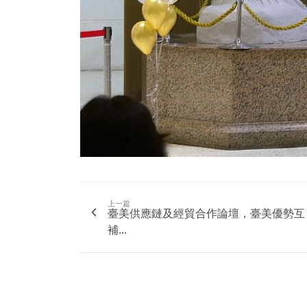
上一篇
臺美供應鏈及經貿合作論壇，臺美優勢互
補...