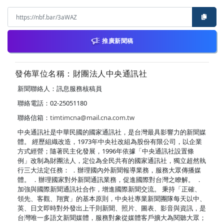
推廣新聞稿
發佈單位名稱：財團法人中央通訊社
新聞聯絡人：訊息服務核稿員
聯絡電話：02-25051180
聯絡信箱：
timtimcna@mail.cna.com.tw
中央通訊社是中華民國的國家通訊社，是台灣最具影響力的新聞媒
體。 經歷組織改造，1973年中央社改組為股份有限公司，以企業
方式經營；隨著民主化發展，1996年依據「中央通訊社設置條
例」改制為財團法人，定位為全民共有的國家通訊社，獨立超然執
行三大法定任務： ．辦理國內外新聞報導業務，服務大眾傳播媒
體。 ．辦理國家對外新聞通訊業務，促進國際對台灣之瞭解。 ．
加強與國際新聞通訊社合作，增進國際新聞交流。 秉持「正確、
領先、客觀、翔實」的基本原則，中央社專業新聞團隊每天以中、
英、日文即時對外發出上千則新聞、照片、圖表、影音與資訊，是
台灣唯一多語文新聞媒體，服務對象從媒體客戶擴大為閱聽大眾；