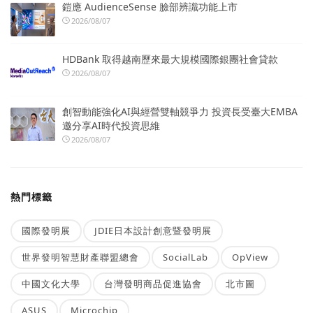
鎧應 AudienceSense 臉部辨識功能上市
2026/08/07
HDBank 取得越南歷來最大規模國際銀團社會貸款
2026/08/07
創智動能強化AI與經營雙軸競爭力 投資長受臺大EMBA
邀分享AI時代投資思維
2026/08/07
熱門標籤
國際發明展
JDIE日本設計創意暨發明展
世界發明智慧財產聯盟總會
SocialLab
OpView
中國文化大學
台灣發明商品促進協會
北市圖
ASUS
Microchip