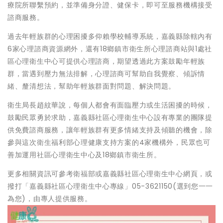
療院所聯繫預約，並準備身分證、健保卡，即可至服務機構接受
諮商服務。
過去年輕族群的心理困擾多仰賴學校輔導系統，嘉義縣除轄內有
6家心理諮商資源網外，還有18鄉鎮市衛生所心理諮商站與1處社
區心理衛生中心可提供心理諮商，期望透過此方案鼓勵年輕族
群，當遇到壓力無法排解，心理諮商可幫助自我覺察、傾訴情
緒、釐清想法，幫助年輕族群面對問題、解決問題。
衛生局長趙紋華說，每個人都會有面臨壓力或生活困擾的時候，
鼓勵民眾勇於求助，嘉義縣社區心理衛生中心設有專業的團隊提
供免費諮商服務，讓年輕族群有更多情緒支持及傾聽的機會，除
參與這次衛生福利部心理健康支持方案的4家機構外，民眾也可
善加運用社區心理衛生中心及18鄉鎮市衛生所。
更多相關資訊可參考衛福部或嘉義縣社區心理衛生中心網頁，或
撥打「嘉義縣社區心理衛生中心專線」05-3621150(選到您一一
為您)，由專人提供服務。