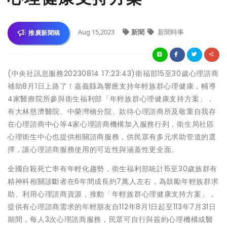
Aug 15,2023
新聞
新聞時事
推廣新聞稿
(中央社訊息服務20230814 17:23:43)衛福部15至30歲心理諮商
補助8月1日上路了！嘉義縣為響應支持年輕族群心理健康，輔導
4家醫療院所參與衛生福利部「年輕族群心理健康支持方案」，
有大林慈濟醫院、中榮灣橋分院、款待心理諮商所及敬重自我存
在心理諮商中心等4家心理諮商機構加入服務行列，衛生局社區
心理衛生中心也提供相關諮商服務，供民眾有多元求助管道的選
擇，讓心理諮商服務使用的可近性與涵蓋性更全面。
全國自殺死亡率有年輕化趨勢，衛生福利部統計15至30歲族群有
精神科相關診斷者在6年間成長約7萬人左右，為鼓勵年輕族群求
助、利用心理諮商資源，推動「年輕族群心理健康支持方案」，
提供有心理諮商需求的年輕朋友自112年8月1日起至113年7月31日
期間，每人3次心理諮商服務，民眾可自行與簽約心理機構或醫