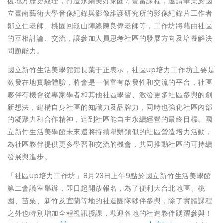
復地方歷史紋理，打造永續美好家園等豐富課程，邀請畢業於國
立臺南藝術大學音像紀錄與影像維護研究所的影像紀錄片工作者
鄒立仁老師、桃園回龜山陣線陳良偉老師等，工作坊將藉由社區
的互相討論、交流，讓參加人員思考社區的發展方向及培養解決
問題能力。
國立新竹生活美學館館長葉于正表示，社區up培力工作坊主要是
激發在地實驗體驗，將會是一個富有啟發性和交流的平台，社區
夥伴有機會從專家學者和其他社區學習、激發更多社區參與的創
新想法，建構自身社區的知識力及品牌力，同時也強化社區內部
的凝聚力和合作精神，達到社區能自主永續經營的最終目標。國
立新竹生活美學館未來還將持續舉辦類似的社區營造培力活動，
為社區夥伴提供更多學習和交流的機會，共同推動社區的可持續
發展與進步。
「社區up培力工作坊」8月23日上午9點於國立新竹生活美學館
第二會議室舉辦，即日起開放報名，為了便利大台北地區、桃
園、苗栗、新竹及宜蘭等地的社造團隊夥伴參與，除了實體課程
之外也特別增加全程視訊授課，歡迎各地的社造夥伴踴躍參與！