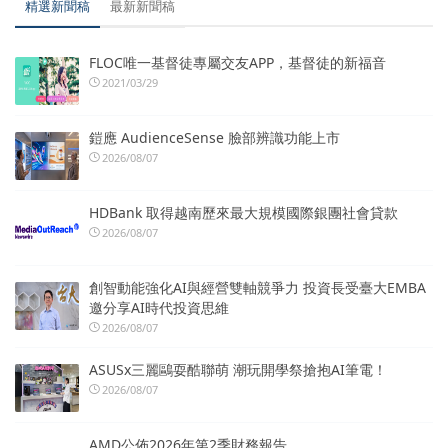
精選新聞稿
最新新聞稿
FLOC唯一基督徒專屬交友APP，基督徒的新福音
2021/03/29
鎧應 AudienceSense 臉部辨識功能上市
2026/08/07
HDBank 取得越南歷來最大規模國際銀團社會貸款
2026/08/07
創智動能強化AI與經營雙軸競爭力 投資長受臺大EMBA
邀分享AI時代投資思維
2026/08/07
ASUSx三麗鷗耍酷聯萌 潮玩開學祭搶抱AI筆電！
2026/08/07
AMD公佈2026年第2季財務報告