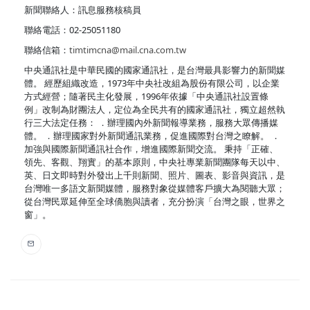
新聞聯絡人：訊息服務核稿員
聯絡電話：02-25051180
聯絡信箱：
timtimcna@mail.cna.com.tw
中央通訊社是中華民國的國家通訊社，是台灣最具影響力的新聞媒
體。 經歷組織改造，1973年中央社改組為股份有限公司，以企業
方式經營；隨著民主化發展，1996年依據「中央通訊社設置條
例」改制為財團法人，定位為全民共有的國家通訊社，獨立超然執
行三大法定任務： ．辦理國內外新聞報導業務，服務大眾傳播媒
體。 ．辦理國家對外新聞通訊業務，促進國際對台灣之瞭解。 ．
加強與國際新聞通訊社合作，增進國際新聞交流。 秉持「正確、
領先、客觀、翔實」的基本原則，中央社專業新聞團隊每天以中、
英、日文即時對外發出上千則新聞、照片、圖表、影音與資訊，是
台灣唯一多語文新聞媒體，服務對象從媒體客戶擴大為閱聽大眾；
從台灣民眾延伸至全球僑胞與讀者，充分扮演「台灣之眼，世界之
窗」。