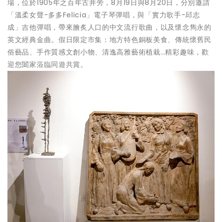
場，位於1905年之百年古井旁，8月19日與8月20日，分別邀請
「溫柔女聲-多多Felicia」電子琴彈唱，與「實力歌手-邱志
成」吉他彈唱，帶來膾炙人口的中文流行歌曲，以及懷念雋永的
英文經典金曲。假日限定市集：地方特色銅板美食、傳統懷舊民
俗藝品、手作質感文創小物、清逸高雅藝術植栽…精彩趣味，歡
迎您闔家蒞臨同遊共賞。