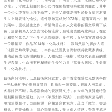
沙龍」，浮雕上刻畫的是少女們在葡萄豐收時歡樂的畫面，其中
一位少女蹲在地上種下幼苗，更是父親蒲浩明對於長女蒲宜君誕
生世上所表達的愉悅。這件浮雕完成於1973年，是蒲宜君出生後
的隔年，慶祝誕生之作。希望幼苗在有人文素養的藝文環境下成
長，這是初為人父之喜悅心情流露；願社會也能有此內涵，在如
此和諧的氣氛之下生生不息流轉著。多年後，女兒蒲宜君成長為
一位雕塑家，作品2014年〈化為枝枒〉，跟隨父親的腳步入選
「法國巴黎秋季沙龍」，本作在法國及台灣都獲得收藏家青睞。
由幼苗長成化為樹的枝枒。人物宛如一棵樹，枝枒代表生命的重
生與希望，生命擁有神秘轉化生長的力量『當春天來臨，生命重
生，化為枝枒』。
藝術家蒲浩明，以及藝術家蒲宜君，去年首度在鶯歌光點美學館
—光點藝術中心舉辦展覽時，即掀起一陣旋風，觀展人潮眾多，
各界好評不斷，為感謝粉絲的愛護與支持，在今年的展覽也特別
規劃兩個藝文活動。其中《筆墨創作展演》，由藝術家蒲浩明，
現場筆墨創作，自由揮灑，穿梭於寫實寫意，蘊含「雕塑」書法
概念，在畫仙板上，隨心筆墨妝點，投入個人情感，營造美感意