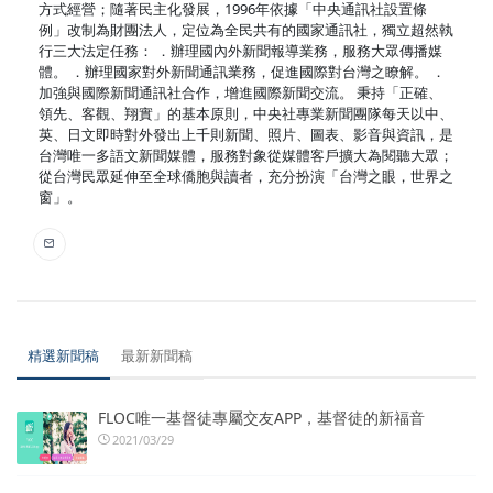
方式經營；隨著民主化發展，1996年依據「中央通訊社設置條
例」改制為財團法人，定位為全民共有的國家通訊社，獨立超然執
行三大法定任務： ．辦理國內外新聞報導業務，服務大眾傳播媒
體。 ．辦理國家對外新聞通訊業務，促進國際對台灣之瞭解。 ．
加強與國際新聞通訊社合作，增進國際新聞交流。 秉持「正確、
領先、客觀、翔實」的基本原則，中央社專業新聞團隊每天以中、
英、日文即時對外發出上千則新聞、照片、圖表、影音與資訊，是
台灣唯一多語文新聞媒體，服務對象從媒體客戶擴大為閱聽大眾；
從台灣民眾延伸至全球僑胞與讀者，充分扮演「台灣之眼，世界之
窗」。
精選新聞稿
最新新聞稿
FLOC唯一基督徒專屬交友APP，基督徒的新福音
2021/03/29