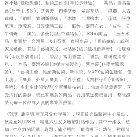
器小舖(鶯歌陶藝)、釉綺工作室(手拉坏體驗)，「茶品」良昌茶
藝(外帶手搖飲)、茶菁芳、四季茶敘、紫雲茶坊，「鐵器」大古
鑄鐵，「銅雕」維納斯藝術，「木雕」台灣檜木，「琉璃」仟庚
琉璃、玲瓏窯、日昇琉璃工藝，「服飾」臺灣布衣，「皮件」公
牛傳奇，「飾品」多藝(搭配中國結藝)、JOLin飾品，「玉石水
晶」集寶坊、台灣黑土X山石廣、春福水晶，「燈飾傢飾」威利
家居燈飾、花仙子藝術家居、福咕洛(貓頭鷹擺飾專賣)、仙履奇
緣(印度原裝進口)，「香品」富山香堂，「香氛」蘿琳魔法香
氛，「皂品」臺灣茶摳(遵循古法製作)、阿皂屋(科學生醫認
證)，「藝術工藝」維納斯藝術、新中寶、MXPX藝術生活館、佰
工坊，「餐具」外星人餐具，「伴手禮」大吉柑仔店(懷舊童玩
零嘴)、多利多休閒食品(全新烘焙技術)…，無論是隨意逛逛，享
受淘寶的樂趣，或已有屬意的商品，要用來送禮或自用，都能感
受到每一位品牌人員的專業與熱情。
《對話-蒲浩明.蒲宜君父女聯展》，現正於光點藝術中心展出，
展期至8月28日，精選六組父女雕塑對話作品，其中一組以「植
物—生命力的延續」為題：蒲浩明的〈葡萄棚下〉幼苗，對應蒲
宜君的〈化為枝枒〉。〈葡萄棚下〉幼苗，入選「法國巴黎秋季