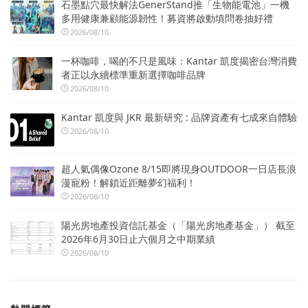
石墨點穴最快解法GenerStand推「生物能電池」一機
多用健康兼顧能源韌性！募資將啟動填問卷抽好禮
2026/08/10
一杯咖啡，喝的不只是風味：Kantar 凱度揭密台灣消費
者正以永續標準重新選擇咖啡品牌
2026/08/10
Kantar 凱度與 JKR 最新研究 : 品牌資產有七成來自體驗
2026/08/10
超人氣偶像Ozone 8/15即將現身OUTDOOR一日店長浪
漫寵粉！解鎖近距離夢幻福利！
2026/08/10
陽光房地產投資信託基金（「陽光房地產基金」） 截至
2026年6月30日止六個月之中期業績
2026/08/10