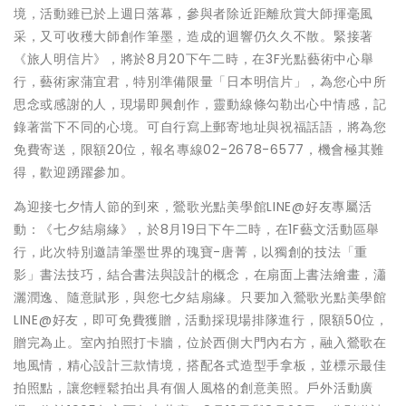
境，活動雖已於上週日落幕，參與者除近距離欣賞大師揮毫風
采，又可收穫大師創作筆墨，造成的迴響仍久久不散。緊接著
《旅人明信片》，將於8月20下午二時，在3F光點藝術中心舉
行，藝術家蒲宜君，特別準備限量「日本明信片」，為您心中所
思念或感謝的人，現場即興創作，靈動線條勾勒出心中情感，記
錄著當下不同的心境。可自行寫上郵寄地址與祝福話語，將為您
免費寄送，限額20位，報名專線02-2678-6577，機會極其難
得，歡迎踴躍參加。
為迎接七夕情人節的到來，鶯歌光點美學館LINE@好友專屬活
動：《七夕結扇緣》，於8月19日下午二時，在1F藝文活動區舉
行，此次特別邀請筆墨世界的瑰寶-唐菁，以獨創的技法「重
影」書法技巧，結合書法與設計的概念，在扇面上書法繪畫，瀟
灑潤逸、隨意賦形，與您七夕結扇緣。只要加入鶯歌光點美學館
LINE@好友，即可免費獲贈，活動採現場排隊進行，限額50位，
贈完為止。室內拍照打卡牆，位於西側大門內右方，融入鶯歌在
地風情，精心設計三款情境，搭配各式造型手拿板，並標示最佳
拍照點，讓您輕鬆拍出具有個人風格的創意美照。戶外活動廣