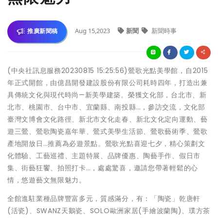
Aug 15,2023
新聞
新聞時事
推廣新聞稿
(中央社訊息服務20230815 15:25:56)鶯歌光點美學館，自2015
年正式開館，由億昌開發建設股份有限公司耗時四年，打造出兼
具傳統文化與現代時尚—新美學建築。榮獲文化部，台北市、新
北市、桃園市、台中市、宜蘭縣、南投縣…，參訪交流，文化部
臺灣文博會文化路徑、新北市文化走春、新北文化定向運動、藝
遊三鶯、鶯歌陶瓷嘉年華、鶯式美學生活節、鶯歌藝術季、鶯歌
產地開放日…推薦為必遊景點。鶯歌光點喜迎七夕，精心策劃文
化體驗、工藝巡禮、主題特展、品牌優惠、陶藝手作、假日市
集、街藝狂饗、拍照打卡…，處處驚喜，邀請您帶著輕鬆的心
情，悠遊藝文無限魅力。
全館進駐業種品牌豐富多元，質感滿分，有：「陶瓷」乾唐軒
(活瓷)、SWANZ天鵝瓷、SOLO歐洲家居(手繪波蘭陶)、璞方茶