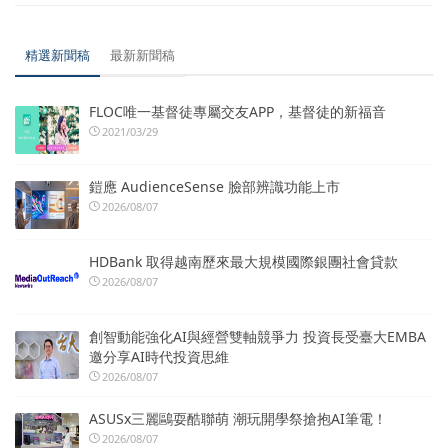
精選新聞稿
最新新聞稿
FLOC唯一基督徒專屬交友APP，基督徒的新福音
2021/03/29
鎧應 AudienceSense 臉部辨識功能上市
2026/08/07
HDBank 取得越南歷來最大規模國際銀團社會貸款
2026/08/07
創智動能強化AI與經營雙軸競爭力 投資長受臺大EMBA
邀分享AI時代投資思維
2026/08/07
ASUSx三麗鷗耍酷聯萌 潮玩開學祭搶抱AI筆電！
2026/08/07