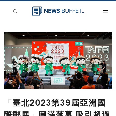
回到首頁
新聞稿分類
登入
刊登
「臺北2023第39屆亞洲國
際郵展」圓滿落幕 吸引超過