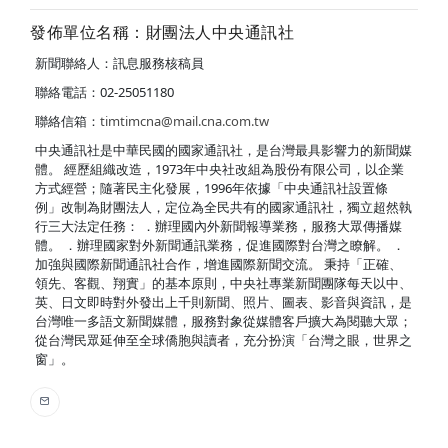
發佈單位名稱：財團法人中央通訊社
新聞聯絡人：訊息服務核稿員
聯絡電話：02-25051180
聯絡信箱：
timtimcna@mail.cna.com.tw
中央通訊社是中華民國的國家通訊社，是台灣最具影響力的新聞媒
體。 經歷組織改造，1973年中央社改組為股份有限公司，以企業
方式經營；隨著民主化發展，1996年依據「中央通訊社設置條
例」改制為財團法人，定位為全民共有的國家通訊社，獨立超然執
行三大法定任務： ．辦理國內外新聞報導業務，服務大眾傳播媒
體。 ．辦理國家對外新聞通訊業務，促進國際對台灣之瞭解。 ．
加強與國際新聞通訊社合作，增進國際新聞交流。 秉持「正確、
領先、客觀、翔實」的基本原則，中央社專業新聞團隊每天以中、
英、日文即時對外發出上千則新聞、照片、圖表、影音與資訊，是
台灣唯一多語文新聞媒體，服務對象從媒體客戶擴大為閱聽大眾；
從台灣民眾延伸至全球僑胞與讀者，充分扮演「台灣之眼，世界之
窗」。