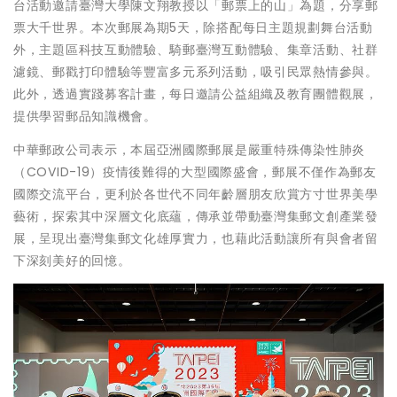
台活動邀請臺灣大學陳文翔教授以「郵票上的山」為題，分享郵
票大千世界。本次郵展為期5天，除搭配每日主題規劃舞台活動
外，主題區科技互動體驗、騎郵臺灣互動體驗、集章活動、社群
濾鏡、郵戳打印體驗等豐富多元系列活動，吸引民眾熱情參與。
此外，透過實踐募客計畫，每日邀請公益組織及教育團體觀展，
提供學習郵品知識機會。
中華郵政公司表示，本屆亞洲國際郵展是嚴重特殊傳染性肺炎
（COVID-19）疫情後難得的大型國際盛會，郵展不僅作為郵友
國際交流平台，更利於各世代不同年齡層朋友欣賞方寸世界美學
藝術，探索其中深層文化底蘊，傳承並帶動臺灣集郵文創產業發
展，呈現出臺灣集郵文化雄厚實力，也藉此活動讓所有與會者留
下深刻美好的回憶。