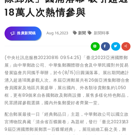
18萬人次熱情參與
Aug 16,2023
新聞
新聞時事
推廣新聞稿
(中央社訊息服務20230816 09:54:25)「臺北2023亞洲國際郵
展」由中華郵政公司、中華集郵團體聯合會及中華民國對外貿易
發展協會共同攜手舉辦，於今(8/15)日圓滿落幕。展出期間總計
湧入超過18萬參觀人次。本屆亞洲郵展共有26個亞洲集郵聯合會
會員國家及地區共襄盛舉，展出國內、外各類珍貴郵集約1,050
框，更有89個來自各國郵政及郵商設攤，展售多樣化特色郵品，
民眾踴躍參觀選購，國內外集郵愛好者齊聚一堂。
配合郵展最後一日「經典郵品日」主題，中華郵政公司以國立故
宮博物院典藏「清余省百蝶圖卷」為題材，發行「臺北2023第3
9屆亞洲國際郵展郵票—百蝶耀經典」，展現細緻工藝之美，舞