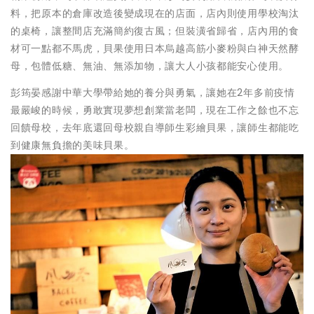
料，把原本的倉庫改造後變成現在的店面，店內則使用學校淘汰
的桌椅，讓整間店充滿簡約復古風；但裝潢省歸省，店內用的食
材可一點都不馬虎，貝果使用日本烏越高筋小麥粉與白神天然酵
母，包體低糖、無油、無添加物，讓大人小孩都能安心使用。
彭筠晏感謝中華大學帶給她的養分與勇氣，讓她在2年多前疫情
最嚴峻的時候，勇敢實現夢想創業當老闆，現在工作之餘也不忘
回饋母校，去年底還回母校親自導師生彩繪貝果，讓師生都能吃
到健康無負擔的美味貝果。