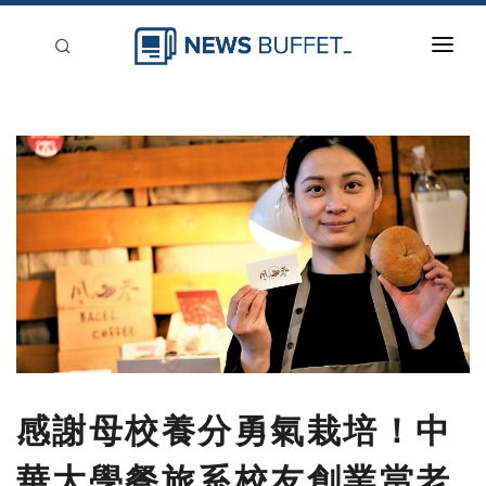
回到首頁
新聞稿分類
登入
刊登
感謝母校養分勇氣栽培！中
華大學餐旅系校友創業當老