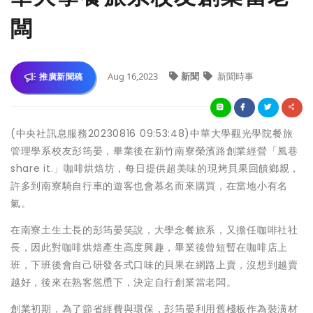
闆
Aug 16,2023
新聞
新聞時事
推廣新聞稿
(中央社訊息服務20230816 09:53:48)中華大學觀光學院餐旅
管理學系校友彭筠晏，畢業後在新竹南寮榮濱路創業經營「風巷
share it.」咖啡烘焙坊，每日提供超美味的現烤貝果回饋鄉親，
許多到南寮騎自行車的遊客也會慕名而來購買，在當地小有名
氣。
在南寮土生土長的彭筠晏笑說，大學念餐旅系，又擔任咖啡社社
長，因此對咖啡烘焙產生高度興趣，畢業後曾短暫在咖啡店上
班，下班後會自己研發各式口味的貝果在網路上賣，沒想到越賣
越好，後來在熟客慫恿下，決定自行創業當老闆。
創業初期，為了節省經費與環保，彭筠晏利用舊棧板作為裝潢材