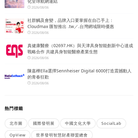
化全球航網連結
2026/08/06
社群觸及會變，品牌入口要掌握在自己手上：
Cloudmax 匯智推出 .tw／.台灣網域限時優惠
2026/08/06
真健康醫療（02697.HK）與天津具身智能創新中心達成
戰略合作 共建具身智能醫療產業生態
2026/08/06
陳嘉樺Ella選擇Sennheiser Digital 6000打造震撼動人
的青春狂歡
2026/08/06
熱門標籤
北市圖
國際發明展
中國文化大學
SocialLab
OpView
世界發明智慧財產聯盟總會