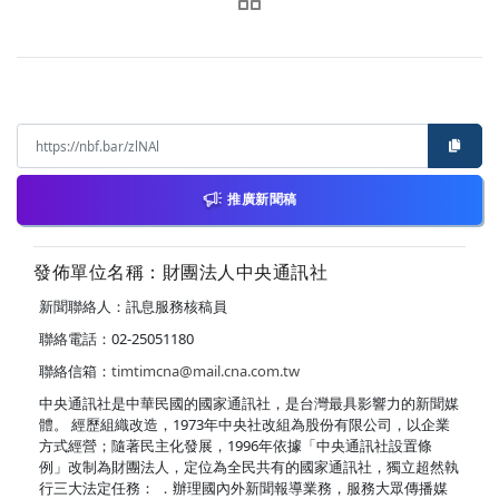
推廣新聞稿
發佈單位名稱：財團法人中央通訊社
新聞聯絡人：訊息服務核稿員
聯絡電話：02-25051180
聯絡信箱：
timtimcna@mail.cna.com.tw
中央通訊社是中華民國的國家通訊社，是台灣最具影響力的新聞媒
體。 經歷組織改造，1973年中央社改組為股份有限公司，以企業
方式經營；隨著民主化發展，1996年依據「中央通訊社設置條
例」改制為財團法人，定位為全民共有的國家通訊社，獨立超然執
行三大法定任務： ．辦理國內外新聞報導業務，服務大眾傳播媒