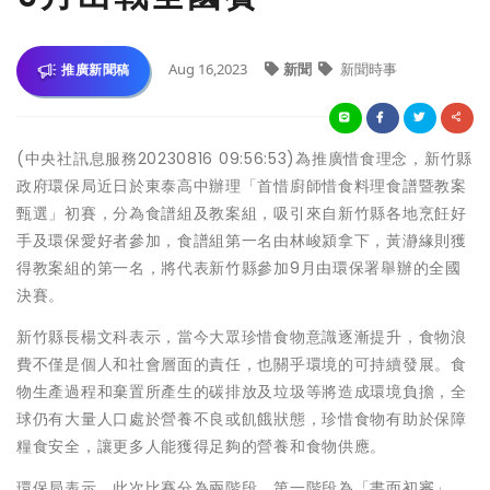
Aug 16,2023
新聞
新聞時事
推廣新聞稿
(中央社訊息服務20230816 09:56:53)為推廣惜食理念，新竹縣
政府環保局近日於東泰高中辦理「首惜廚師惜食料理食譜暨教案
甄選」初賽，分為食譜組及教案組，吸引來自新竹縣各地烹飪好
手及環保愛好者參加，食譜組第一名由林峻潁拿下，黃瀞緣則獲
得教案組的第一名，將代表新竹縣參加9月由環保署舉辦的全國
決賽。
新竹縣長楊文科表示，當今大眾珍惜食物意識逐漸提升，食物浪
費不僅是個人和社會層面的責任，也關乎環境的可持續發展。食
物生產過程和棄置所產生的碳排放及垃圾等將造成環境負擔，全
球仍有大量人口處於營養不良或飢餓狀態，珍惜食物有助於保障
糧食安全，讓更多人能獲得足夠的營養和食物供應。
環保局表示，此次比賽分為兩階段，第一階段為「書面初審」，