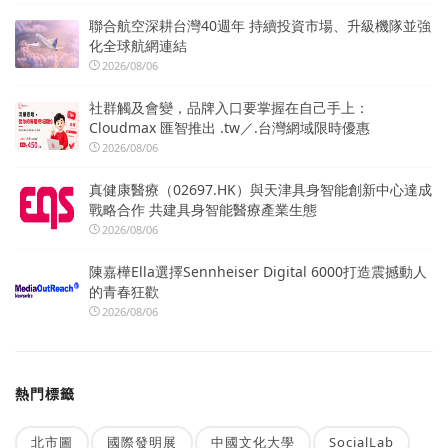
聯合航空深耕台灣40週年 持續投資市場、升級機隊並強
化全球航網連結
2026/08/06
社群觸及會變，品牌入口要掌握在自己手上：
Cloudmax 匯智推出 .tw／.台灣網域限時優惠
2026/08/06
真健康醫療（02697.HK）與天津具身智能創新中心達成
戰略合作 共建具身智能醫療產業生態
2026/08/06
陳嘉樺Ella選擇Sennheiser Digital 6000打造震撼動人
的青春狂歡
2026/08/06
熱門標籤
北市圖
國際發明展
中國文化大學
SocialLab