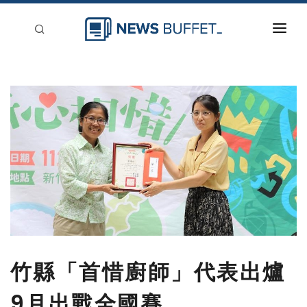
回到首頁
新聞稿分類
登入
刊登
竹縣「首惜廚師」代表出爐
9月出戰全國賽