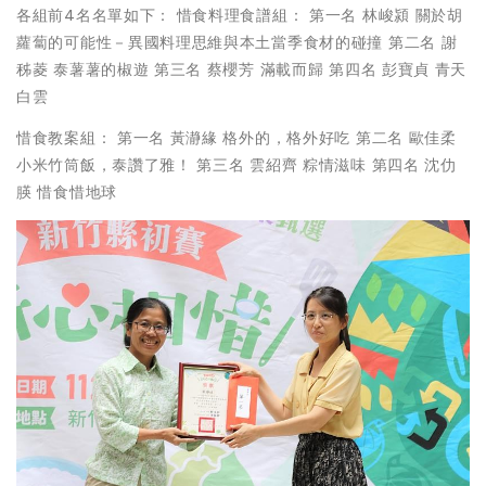
各組前4名名單如下： 惜食料理食譜組： 第一名 林峻潁 關於胡
蘿蔔的可能性－異國料理思維與本土當季食材的碰撞 第二名 謝
秭菱 泰薯薯的椒遊 第三名 蔡櫻芳 滿載而歸 第四名 彭寶貞 青天
白雲
惜食教案組： 第一名 黃瀞緣 格外的，格外好吃 第二名 歐佳柔
小米竹筒飯，泰讚了雅！ 第三名 雲紹齊 粽情滋味 第四名 沈仂
朠 惜食惜地球