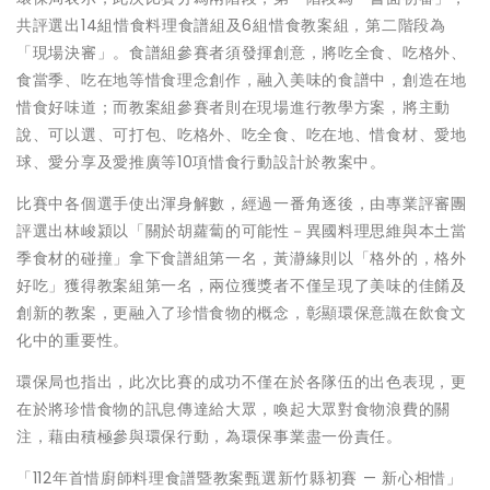
共評選出14組惜食料理食譜組及6組惜食教案組，第二階段為
「現場決審」。食譜組參賽者須發揮創意，將吃全食、吃格外、
食當季、吃在地等惜食理念創作，融入美味的食譜中，創造在地
惜食好味道；而教案組參賽者則在現場進行教學方案，將主動
說、可以選、可打包、吃格外、吃全食、吃在地、惜食材、愛地
球、愛分享及愛推廣等10項惜食行動設計於教案中。
比賽中各個選手使出渾身解數，經過一番角逐後，由專業評審團
評選出林峻潁以「關於胡蘿蔔的可能性－異國料理思維與本土當
季食材的碰撞」拿下食譜組第一名，黃瀞緣則以「格外的，格外
好吃」獲得教案組第一名，兩位獲獎者不僅呈現了美味的佳餚及
創新的教案，更融入了珍惜食物的概念，彰顯環保意識在飲食文
化中的重要性。
環保局也指出，此次比賽的成功不僅在於各隊伍的出色表現，更
在於將珍惜食物的訊息傳達給大眾，喚起大眾對食物浪費的關
注，藉由積極參與環保行動，為環保事業盡一份責任。
「112年首惜廚師料理食譜暨教案甄選新竹縣初賽 — 新心相惜」