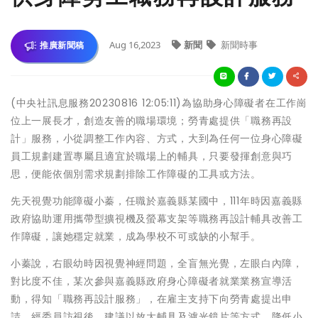
Aug 16,2023
新聞
新聞時事
推廣新聞稿
(中央社訊息服務20230816 12:05:11)為協助身心障礙者在工作崗
位上一展長才，創造友善的職場環境；勞青處提供「職務再設
計」服務，小從調整工作內容、方式，大到為任何一位身心障礙
員工規劃建置專屬且適宜於職場上的輔具，只要發揮創意與巧
思，便能依個別需求規劃排除工作障礙的工具或方法。
先天視覺功能障礙小蓁，任職於嘉義縣某國中，111年時因嘉義縣
政府協助運用攜帶型擴視機及螢幕支架等職務再設計輔具改善工
作障礙，讓她穩定就業，成為學校不可或缺的小幫手。
小蓁說，右眼幼時因視覺神經問題，全盲無光覺，左眼白內障，
對比度不佳，某次參與嘉義縣政府身心障礙者就業業務宣導活
動，得知「職務再設計服務」，在雇主支持下向勞青處提出申
請，經委員訪視後，建議以放大輔具及濾光鏡片等方式，降低小