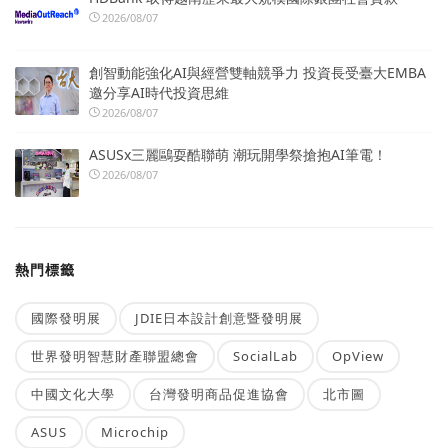
2026/08/07
創智動能強化AI與經營雙軸競爭力 投資長受臺大EMBA
邀分享AI時代投資思維
2026/08/07
ASUSx三麗鷗耍酷聯萌 潮玩開學祭搶抱AI筆電！
2026/08/07
熱門標籤
國際發明展
JDIE日本設計創意暨發明展
世界發明智慧財產聯盟總會
SocialLab
OpView
中國文化大學
台灣發明商品促進協會
北市圖
ASUS
Microchip