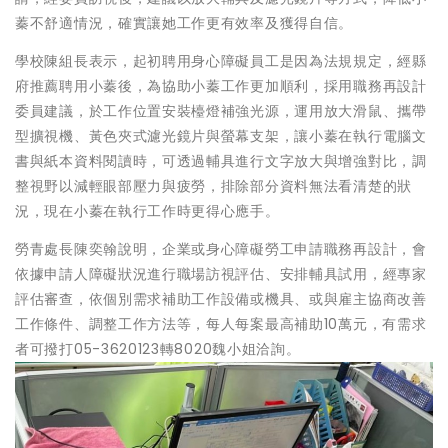
蓁不舒適情況，確實讓她工作更有效率及獲得自信。
學校陳組長表示，起初聘用身心障礙員工是因為法規規定，經縣
府推薦聘用小蓁後，為協助小蓁工作更加順利，採用職務再設計
委員建議，於工作位置安裝檯燈補強光源，運用放大滑鼠、攜帶
型擴視機、黃色夾式濾光鏡片與螢幕支架，讓小蓁在執行電腦文
書與紙本資料閱讀時，可透過輔具進行文字放大與增強對比，調
整視野以減輕眼部壓力與疲勞，排除部分資料無法看清楚的狀
況，現在小蓁在執行工作時更得心應手。
勞青處長陳奕翰說明，企業或身心障礙勞工申請職務再設計，會
依據申請人障礙狀況進行職場訪視評估、安排輔具試用，經專家
評估審查，依個別需求補助工作設備或機具、或與雇主協商改善
工作條件、調整工作方法等，每人每案最高補助10萬元，有需求
者可撥打05-3620123轉8020魏小姐洽詢。