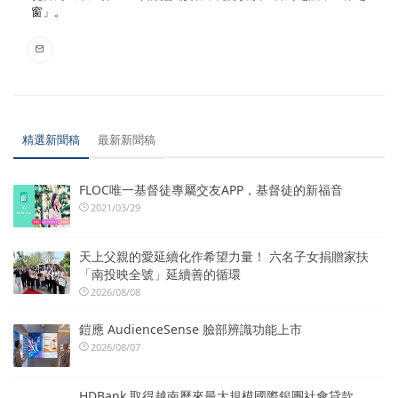
窗」。
精選新聞稿
最新新聞稿
FLOC唯一基督徒專屬交友APP，基督徒的新福音
2021/03/29
天上父親的愛延續化作希望力量！ 六名子女捐贈家扶
「南投映全號」延續善的循環
2026/08/08
鎧應 AudienceSense 臉部辨識功能上市
2026/08/07
HDBank 取得越南歷來最大規模國際銀團社會貸款