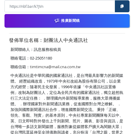
推廣新聞稿
發佈單位名稱：財團法人中央通訊社
新聞聯絡人：訊息服務核稿員
聯絡電話：02-25051180
聯絡信箱：
timtimcna@mail.cna.com.tw
中央通訊社是中華民國的國家通訊社，是台灣最具影響力的新聞媒
體。 經歷組織改造，1973年中央社改組為股份有限公司，以企業
方式經營；隨著民主化發展，1996年依據「中央通訊社設置條
例」改制為財團法人，定位為全民共有的國家通訊社，獨立超然執
行三大法定任務： ．辦理國內外新聞報導業務，服務大眾傳播媒
體。 ．辦理國家對外新聞通訊業務，促進國際對台灣之瞭解。 ．
加強與國際新聞通訊社合作，增進國際新聞交流。 秉持「正確、
領先、客觀、翔實」的基本原則，中央社專業新聞團隊每天以中、
英、日文即時對外發出上千則新聞、照片、圖表、影音與資訊，是
台灣唯一多語文新聞媒體，服務對象從媒體客戶擴大為閱聽大眾；
從台灣民眾延伸至全球僑胞與讀者，充分扮演「台灣之眼，世界之