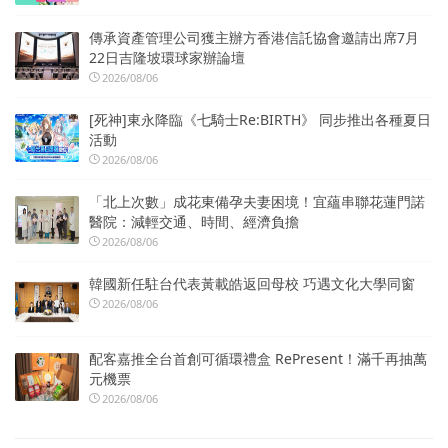
傳承資產管理公司獲主辦方香港信託協會邀請出席7月
22日吉隆坡環球家辦論壇
2026/08/06
[死神]東永降臨《七騎士Re:BIRTH》 同步推出各種夏日
活動
2026/08/06
「北上次數」成花東備孕夫妻困境！宜蘊串聯花蓮門諾
醫院：減輕交通、時間、經濟負擔
2026/08/06
韓國新任駐台代表黃載皓返回母校 巧遇文化大學同窗
2026/08/06
配客嘉推全台首創可循環禮盒 RePresent！滿千再抽萬
元機票
2026/08/06