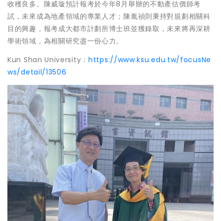
收穫良多。陳威璇預計報考於今年8月舉辦的不動產估價師考
試，未來成為地產領域的專業人才；陳胤禎則秉持對規劃相關科
目的興趣，報考成大都市計劃所博士班並獲錄取，未來將再深耕
學術領域，為相關研究盡一份心力。
Kun Shan University：
https://www.ksu.edu.tw/focusNe
ws/detail/13506