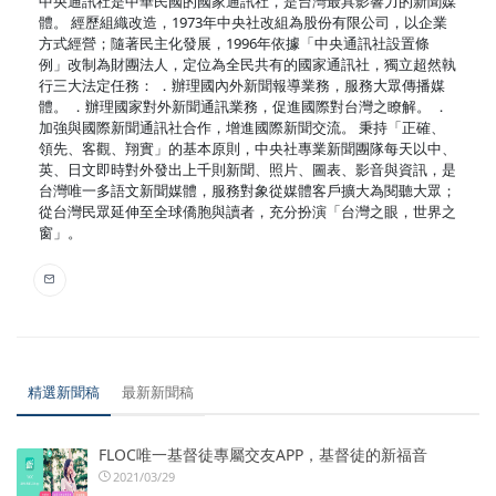
中央通訊社是中華民國的國家通訊社，是台灣最具影響力的新聞媒
體。 經歷組織改造，1973年中央社改組為股份有限公司，以企業
方式經營；隨著民主化發展，1996年依據「中央通訊社設置條
例」改制為財團法人，定位為全民共有的國家通訊社，獨立超然執
行三大法定任務： ．辦理國內外新聞報導業務，服務大眾傳播媒
體。 ．辦理國家對外新聞通訊業務，促進國際對台灣之瞭解。 ．
加強與國際新聞通訊社合作，增進國際新聞交流。 秉持「正確、
領先、客觀、翔實」的基本原則，中央社專業新聞團隊每天以中、
英、日文即時對外發出上千則新聞、照片、圖表、影音與資訊，是
台灣唯一多語文新聞媒體，服務對象從媒體客戶擴大為閱聽大眾；
從台灣民眾延伸至全球僑胞與讀者，充分扮演「台灣之眼，世界之
窗」。
精選新聞稿
最新新聞稿
FLOC唯一基督徒專屬交友APP，基督徒的新福音
2021/03/29