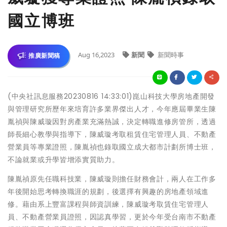
國立博班
Aug 16,2023
新聞
新聞時事
推廣新聞稿
(中央社訊息服務20230816 14:33:01)崑山科技大學房地產開發
與管理研究所歷年來培育許多業界傑出人才，今年應屆畢業生陳
胤禎與陳威璇因對房產業充滿熱誠，決定轉職進修房管所，透過
師長細心教學與指導下，陳威璇考取租賃住宅管理人員、不動產
營業員等專業證照，陳胤禎也錄取國立成大都市計劃所博士班，
不論就業或升學皆增添實質助力。
陳胤禎原先任職科技業，陳威璇則擔任財務會計，兩人在工作多
年後開始思考轉換職涯的規劃，後選擇有興趣的房地產領域進
修。藉由系上豐富課程與師資訓練，陳威璇考取賃住宅管理人
員、不動產營業員證照，因認真學習，更於今年受台南市不動產