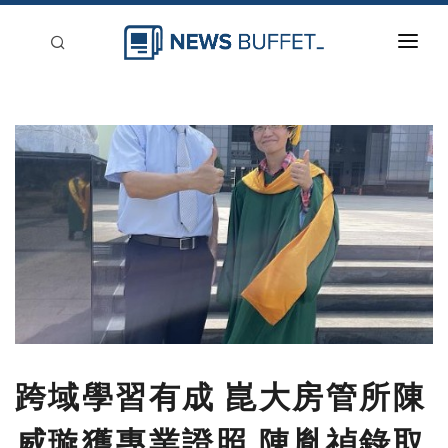
回到首頁
新聞稿分類
登入
刊登
跨域學習有成 崑大房管所陳
威璇獲專業證照 陳胤禎錄取