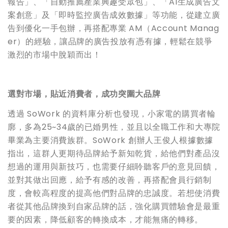
報告」、「自動推薦產業興趣受眾包」、「AI生成廣告文
案創意」及「即時監控廣告成效數據」等功能，從建立廣
告到優化一手包辦，再搭配專業 AM（Account Manag
er）的經驗，讓品牌的廣告投放有憑有據，輕鬆在競爭
激烈的市場中脫穎而出！
選對市場，貼近消費者，成功突圍大品牌
透過 SoWork 的資料庫分析也發現，小家電的購買者輪
廓，多為25~34歲的已婚男性，並且以全職工作和大專院
畢業為主要消費族群。SoWork 創辦人王俊人根據數據
指出，這群人更期待品牌給予新知乾貨，給他們對產品沒
想過的運用與新技巧，也需要仔細聆聽客戶的意見回饋，
並對其做出回應，給予有感的改善，再搭配會員行銷制
度，會較高程度的提高他們對品牌的忠誠度。若想使消費
者從其他品牌換到自家品牌的話，強化購買體驗會是最重
要的因素，降低顧客的轉換成本，才能無痛的轉移。