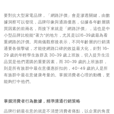
要對抗大型家電品牌，「網路評價」會是滲透關鍵，由數
據洞察可以發現，品牌印象與通路優惠，佔據各年齡層購
買因素的前兩名，而接下來就是「網路評價」，這也是中
小型品牌比較能”著力”的地方，尤其是以16~39歲最為看
重網路的評價。周南儀觀察後表示，不同年齡層的行銷溝
通要各個擊破，才能使網路口碑的效益最大化，針對 16~
29 歲的年輕學生族群及 30~39 歲上班族，切入提升生活
品質是他們選購的重要因素，而 30~39 歲的上班族群，
則是所有族群中最在意優惠折扣的，40-49 歲的人是所
有族群中最在意健康考量的。掌握消費者心理的動機，更
能夠打中他們。
掌握消費者行為數據，精準溝通行銷策略
品牌行銷最在意的就是不清楚消費者痛點，以企業的角度