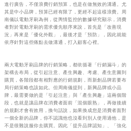
進行廣告，不僅浪費行銷預算，也是在做無效的溝通。尤
其是中小品牌，預算已經有限了，更經不起這樣浪費。周
南儀以電動牙刷為例，從輿情監控的數據研究顯示，消費
者對於電動牙刷的需求優先順序來說，首先是「改善現
況」再來是「優化外觀」，最後才是「預防」，因此就能
依序針對這些痛點去做溝通，打入顧客心裡。
兩大電動牙刷品牌的行銷策略，都依循著「行銷漏斗」的
架構去布局，從引起注意、產生興趣、考慮、產生意圖到
購買，各階段都有相對應的行銷規劃，而新創品牌若要布
局行銷策略也該如此。但周南儀提到，新興品牌或小品
牌，最需要做的是「引起注意」與「產生興趣」這兩個階
段，也就是讓品牌在消費者面前「混個眼熟」，再做後續
的規劃才會有效用，換句話說，如果換成您是消費者面對
一個全新的品牌，你不認識他也沒看到別人使用過他，是
不是很難說服你去購買。因此「提升品牌認知」、「強化