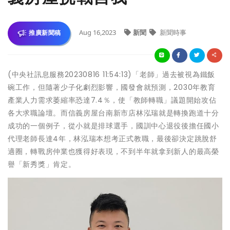
Aug 16,2023
新聞
新聞時事
推廣新聞稿
(中央社訊息服務20230816 11:54:13)「老師」過去被視為鐵飯
碗工作，但隨著少子化劇烈影響，國發會就預測，2030年教育
產業人力需求萎縮率恐達7.4％，使「教師轉職」議題開始攻佔
各大求職論壇。而信義房屋台南新市店林泓瑞就是轉換跑道十分
成功的一個例子，從小就是排球選手，國訓中心退役後擔任國小
代理老師長達4年，林泓瑞本想考正式教職，最後卻決定跳脫舒
適圈，轉戰房仲業也獲得好表現，不到半年就拿到新人的最高榮
譽「新秀獎」肯定。