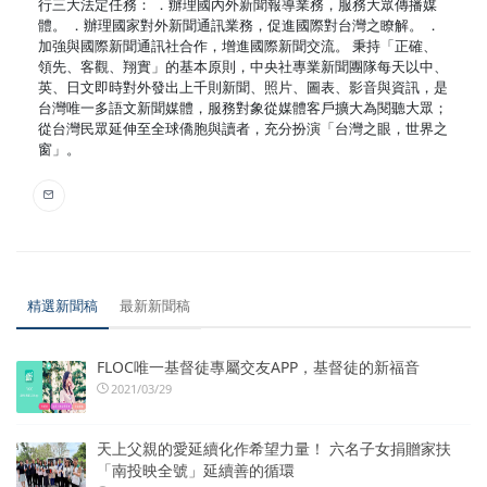
行三大法定任務： ．辦理國內外新聞報導業務，服務大眾傳播媒
體。 ．辦理國家對外新聞通訊業務，促進國際對台灣之瞭解。 ．
加強與國際新聞通訊社合作，增進國際新聞交流。 秉持「正確、
領先、客觀、翔實」的基本原則，中央社專業新聞團隊每天以中、
英、日文即時對外發出上千則新聞、照片、圖表、影音與資訊，是
台灣唯一多語文新聞媒體，服務對象從媒體客戶擴大為閱聽大眾；
從台灣民眾延伸至全球僑胞與讀者，充分扮演「台灣之眼，世界之
窗」。
精選新聞稿
最新新聞稿
FLOC唯一基督徒專屬交友APP，基督徒的新福音
2021/03/29
天上父親的愛延續化作希望力量！ 六名子女捐贈家扶
「南投映全號」延續善的循環