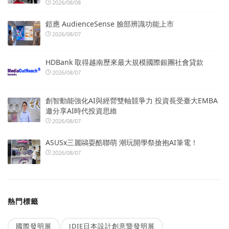
2026/08/08
鎧應 AudienceSense 臉部辨識功能上市
2026/08/07
HDBank 取得越南歷來最大規模國際銀團社會貸款
2026/08/07
創智動能強化AI與經營雙軸競爭力 投資長受臺大EMBA
邀分享AI時代投資思維
2026/08/07
ASUSx三麗鷗耍酷聯萌 潮玩開學祭搶抱AI筆電！
2026/08/07
熱門標籤
國際發明展
JDIE日本設計創意暨發明展