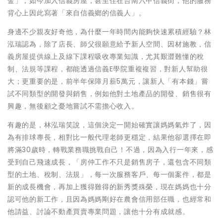
金」，如今加入信義房屋，甚至住在台南六甲信義街，他的服務
背心上因此寫著「來自信義鄉的信義人」。
身邊不少親友好奇他，為什麼一年時間內能夠快速累積經驗？林
泓瑞認為，除了店長、師父很願意給予新人空間、因材施教，信
義房屋提供線上及線下課程吸收專業知識，尤其艱澀難懂的稅
制、法規等課程，都能透過信義E學院重複複習，對新人幫助很
大；更重要的是，前半年保障月薪5萬元，讓新人「有本錢」嘗
試不同類型的開發與銷售，例如他對土地產品的開發、銷售很有
興趣，無後顧之憂地嘗試不需擔心收入。
有趣的是，林泓瑞笑說，這個決定一開始確實讓媽媽氣炸了，因
為有排球專長，相對比一般代理老師更穩定，結果他卻選擇在即
將滿30歲時，轉戰業務職挑戰自己！不過，因為入行一年來，感
受到自己飛速成長，「房仲工作不只是銷售房子，還包含不同類
型的土地、稅制、法規」，每一次服務客戶、每一個案件，都是
新的成長機會，再加上獲得難得的新秀獎殊榮，現在媽媽也十分
認可他的新工作，且因為媽媽剛好在農會信用部任職，也經常和
他請益、討論不動產買賣專業問題，讓他十分有成就感。