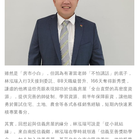
雖然是「房市小白」，但因為有著當老師「不怕講話」的底子，
林泓瑞入行3天接到委託、88天職級晉升、166天奪得新秀獎，
謙虛的他將這些亮眼表現歸功於信義房屋「全台直營的高密度資
源」，提供完善的師徒制、學習資源、前半年保障薪資，讓他能
勇於嘗試住宅、土地、農舍等各式各樣銷售經驗，短期內快速累
積專業養分。
其實，回想起與信義房屋的緣分，林泓瑞可說是「從小就結
緣」。來自南投信義鄉，林泓瑞在學時就領過「信義至善獎助學