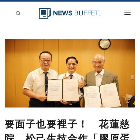
回到首頁
新聞稿分類
登入
刊登
要面子也要裡子！ 花蓮慈
院、松己生技合作「膠原蛋