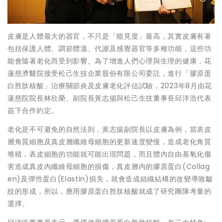
皮膚是人體最大的器官，不只是「能見度」最高，其實皮膚有著
包括保護人體、調節體溫、代謝及感覺器官等多種功能，這些功
能會隨著老化而受到影響。為了增進人們心理與生理的健康，花
蓮慈濟醫院接受松己生技企業股份有限公司委託，進行「膠原蛋
白胜肽核酸」治療關節炎及皮膚老化評估試驗，2023年8月由花
蓮慈院院長林欣榮、副院長黃志揚與松己生技董事長邱洋浩代表
簽下合作約定。
老化是不可避免的自然法則，黃志揚副院長以皮膚為例，當表皮
層角質細胞及真皮層纖維母細胞的更新速度變慢，造成老化角質
堆積，表皮細胞的功能就可能出現問題，而且體內自由基氧化傷
害造成真皮內纖維母細胞的損傷，真皮層內的膠原蛋白(Collag
en)及彈性蛋白(Elastin)損失，就會造成組織結構的改變導致皺
紋的形成，所以，應用膠原蛋白胜肽核酸就成了研究團隊考量的
選擇。