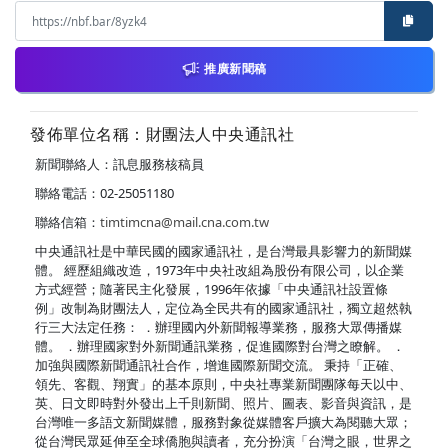
推廣新聞稿
發佈單位名稱：財團法人中央通訊社
新聞聯絡人：訊息服務核稿員
聯絡電話：02-25051180
聯絡信箱：
timtimcna@mail.cna.com.tw
中央通訊社是中華民國的國家通訊社，是台灣最具影響力的新聞媒
體。 經歷組織改造，1973年中央社改組為股份有限公司，以企業
方式經營；隨著民主化發展，1996年依據「中央通訊社設置條
例」改制為財團法人，定位為全民共有的國家通訊社，獨立超然執
行三大法定任務： ．辦理國內外新聞報導業務，服務大眾傳播媒
體。 ．辦理國家對外新聞通訊業務，促進國際對台灣之瞭解。 ．
加強與國際新聞通訊社合作，增進國際新聞交流。 秉持「正確、
領先、客觀、翔實」的基本原則，中央社專業新聞團隊每天以中、
英、日文即時對外發出上千則新聞、照片、圖表、影音與資訊，是
台灣唯一多語文新聞媒體，服務對象從媒體客戶擴大為閱聽大眾；
從台灣民眾延伸至全球僑胞與讀者，充分扮演「台灣之眼，世界之