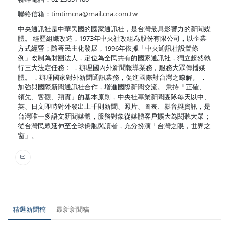
聯絡信箱：
timtimcna@mail.cna.com.tw
中央通訊社是中華民國的國家通訊社，是台灣最具影響力的新聞媒
體。 經歷組織改造，1973年中央社改組為股份有限公司，以企業
方式經營；隨著民主化發展，1996年依據「中央通訊社設置條
例」改制為財團法人，定位為全民共有的國家通訊社，獨立超然執
行三大法定任務： ．辦理國內外新聞報導業務，服務大眾傳播媒
體。 ．辦理國家對外新聞通訊業務，促進國際對台灣之瞭解。 ．
加強與國際新聞通訊社合作，增進國際新聞交流。 秉持「正確、
領先、客觀、翔實」的基本原則，中央社專業新聞團隊每天以中、
英、日文即時對外發出上千則新聞、照片、圖表、影音與資訊，是
台灣唯一多語文新聞媒體，服務對象從媒體客戶擴大為閱聽大眾；
從台灣民眾延伸至全球僑胞與讀者，充分扮演「台灣之眼，世界之
窗」。
精選新聞稿
最新新聞稿