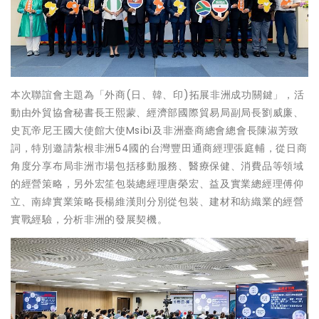
本次聯誼會主題為「外商(日、韓、印)拓展非洲成功關鍵」，活
動由外貿協會秘書長王熙蒙、經濟部國際貿易局副局長劉威廉、
史瓦帝尼王國大使館大使Msibi及非洲臺商總會總會長陳淑芳致
詞，特別邀請紮根非洲54國的台灣豐田通商經理張庭輔，從日商
角度分享布局非洲市場包括移動服務、醫療保健、消費品等領域
的經營策略，另外宏笙包裝總經理唐榮宏、益及實業總經理傅仰
立、南緯實業策略長楊維漢則分別從包裝、建材和紡織業的經營
實戰經驗，分析非洲的發展契機。