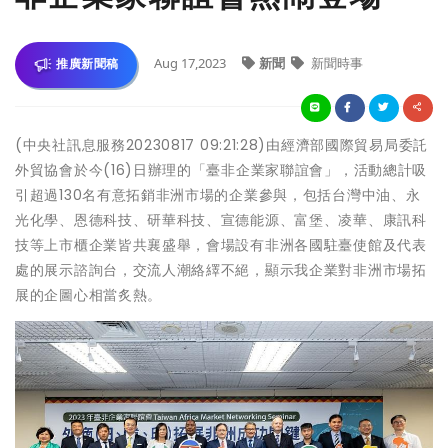
Aug 17,2023
新聞
新聞時事
推廣新聞稿
(中央社訊息服務20230817 09:21:28)由經濟部國際貿易局委託
外貿協會於今(16)日辦理的「臺非企業家聯誼會」，活動總計吸
引超過130名有意拓銷非洲市場的企業參與，包括台灣中油、永
光化學、恩德科技、研華科技、宣德能源、富堡、凌華、康訊科
技等上市櫃企業皆共襄盛舉，會場設有非洲各國駐臺使館及代表
處的展示諮詢台，交流人潮絡繹不絕，顯示我企業對非洲市場拓
展的企圖心相當炙熱。