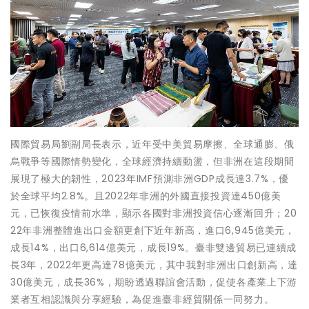
國際貿易局劉副局長表示，近年受中美貿易摩擦、全球通膨、俄
烏戰爭等國際情勢變化，全球經濟持續動盪，但非洲在這段期間
展現了極大的韌性，2023年IMF預測非洲GDP成長達3.7%，優
於全球平均2.8%。且2022年非洲的外國直接投資達450億美
元，已恢復疫情前水準，顯示各國對非洲投資信心逐漸回升；20
22年非洲整體進出口金額更創下近年新高，進口6,945億美元，
成長14%，出口6,614億美元，成長19%。臺非雙邊貿易已連續成
長3年，2022年更高達78億美元，其中我對非洲出口創新高，達
30億美元，成長36%，期盼透過聯誼會活動，促使各產業上下游
業者互相認識與分享經驗，為促進臺非經貿關係一同努力。