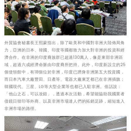
外貿協會秘書長王熙蒙指出，除了歐美和中國對非洲大陸佈局角
力，亞洲的日本、韓國、印度等國都致力加大對非洲的投資和經
濟合作。在非洲的印度裔族群已超過130萬人，像是東部非洲區
域，超過六成經濟命脈由印度裔所把持。此外，印度新設立的25
個使領館中，有18個位於非洲，印度已躋身非洲第五大投資國，
而日本汽車大廠豐田、日產等、電器大廠東芝都已在非洲插旗；
韓國現代、三星、LG等大型企業等也都已入駐非洲。俗話說：
「他山之石，可以攻錯」，透過本次活動，希望能協助我國業者
借鏡日韓印等外商、以及非洲市場達人們的拓銷足跡，縮短進入
非洲市場的路徑。