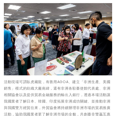
活動現場可謂臥虎藏龍，有善用AGOA、建立「非洲生產、美國
銷售」模式的紡織大廠南緯，還有非洲各駐臺使館代表處、非洲
相關協會以及提供貿易金融服務的輸出入銀行，透過本場活動讓
我國業者了解日本、韓國、印度拓展非洲成功關鍵、並推動非洲
與我國雙方經貿往來，外貿協會將持續辦理非洲市場的貿易推廣
活動，協助我國業者更了解非洲市場的全貌，共創臺非雙贏互惠