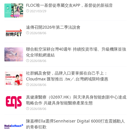
FLOC唯一基督徒專屬交友APP，基督徒的新福音
2021/03/29
遠傳召開2026年第二季法說會
2026/08/06
聯合航空深耕台灣40週年 持續投資市場、升級機隊並強
化全球航網連結
2026/08/06
社群觸及會變，品牌入口要掌握在自己手上：
Cloudmax 匯智推出 .tw／.台灣網域限時優惠
2026/08/06
真健康醫療（02697.HK）與天津具身智能創新中心達成
戰略合作 共建具身智能醫療產業生態
2026/08/06
陳嘉樺Ella選擇Sennheiser Digital 6000打造震撼動人
的青春狂歡