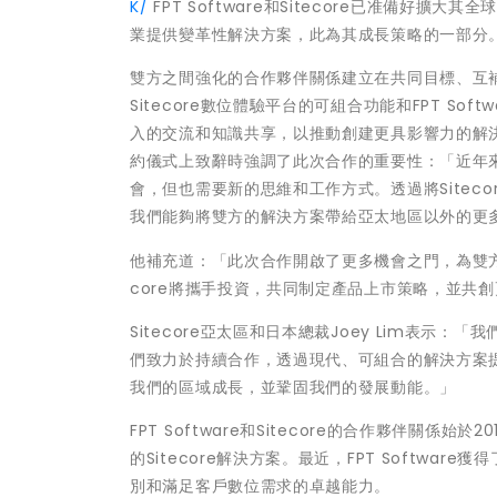
K/
FPT Software和Sitecore已准備
業提供變革性解決方案，此為其成長策略的一部分
雙方之間強化的合作夥伴關係建立在共同目標、互
Sitecore數位體驗平台的可組合功能和FPT S
入的交流和知識共享，以推動創建更具影響力的解決方案。 
約儀式上致辭時強調了此次合作的重要性：「近年
會，但也需要新的思維和工作方式。透過將Sitecor
我們能夠將雙方的解決方案帶給亞太地區以外的更
他補充道：「此次合作開啟了更多機會之門，為雙方塑造
core將攜手投資，共同制定產品上市策略，並共
Sitecore亞太區和日本總裁Joey Lim表示：
們致力於持續合作，透過現代、可組合的解決方案提供變革
我們的區域成長，並鞏固我們的發展動能。」
FPT Software和Sitecore的合作夥伴關係
的Sitecore解決方案。最近，FPT Software
別和滿足客戶數位需求的卓越能力。