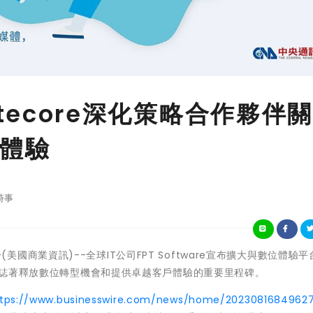
與Sitecore深化策略合作夥伴
體驗
時事
內--(美國商業資訊)--全球IT公司FPT Software宣布擴大與數位體驗
作標誌著釋放數位轉型機會和提供卓越客戶體驗的重要里程碑。
ttps://www.businesswire.com/news/home/2023081684962