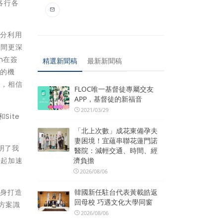
各行各
充分利用
之間更深
n在簽
精選新聞稿
最新新聞稿
多的機
合，相信
FLOC唯一基督徒專屬交友
APP，基督徒的新福音
2021/03/29
Site
「北上次數」成花東備孕夫
妻困境！宜蘊串聯花蓮門諾
證明了我
醫院：減輕交通、時間、經
一起加速
濟負擔
2026/08/06
量身打造
韓國新任駐台代表黃載皓返
回母校 巧遇文化大學同窗
決方案識
2026/08/06