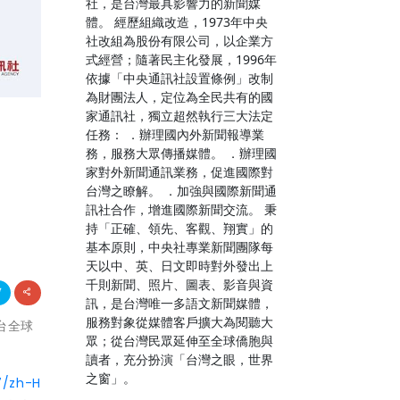
社，是台灣最具影響力的新聞媒
體。 經歷組織改造，1973年中央
社改組為股份有限公司，以企業方
式經營；隨著民主化發展，1996年
依據「中央通訊社設置條例」改制
為財團法人，定位為全民共有的國
家通訊社，獨立超然執行三大法定
關
任務： ．辦理國內外新聞報導業
務，服務大眾傳播媒體。 ．辦理國
家對外新聞通訊業務，促進國際對
台灣之瞭解。 ．加強與國際新聞通
訊社合作，增進國際新聞交流。 秉
持「正確、領先、客觀、翔實」的
基本原則，中央社專業新聞團隊每
天以中、英、日文即時對外發出上
千則新聞、照片、圖表、影音與資
訊，是台灣唯一多語文新聞媒體，
服務對象從媒體客戶擴大為閱聽大
平台全球
眾；從台灣民眾延伸至全球僑胞與
讀者，充分扮演「台灣之眼，世界
之窗」。
7/zh-H