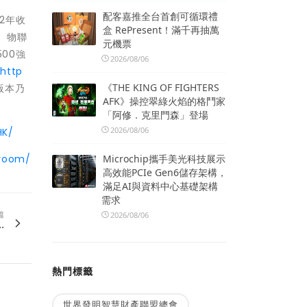
配客嘉推全台首創可循環禮
22年收
盒 RePresent！滿千再抽萬
、物聯
元機票
00強
2026/08/06
訪
http
《THE KING OF FIGHTERS
版本乃
AFK》操控翠綠火焰的格鬥家
「阿修．克里門森」登場
2026/08/06
HK/
Microchip攜手美光科技展示
sroom/
高效能PCIe Gen6儲存架構，
滿足AI與資料中心基礎架構
需求
篇
2026/08/06
.
熱門標籤
世界發明智慧財產聯盟總會