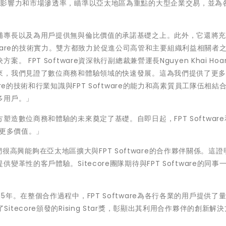
好擴大其全球影響力和市場滲透率，瞄準以亞太地區為重點的大型企業交易，並為
。
補專長以及為用戶提供無與倫比價值的承諾基礎之上。此外，它還將
oftware的技術實力。雙方都致力於促進公司高管和主要組織利益相關者
FPT Software資深執行副總裁兼營運長Nguyen Khai Hoa
來，我們見證了數位商務和體驗領域的快速發展。這為我們提供了更
e的技術和行業知識與FPT Software的能力和高素質員工隊伍相結
多用戶。」
數位商務和體驗的未來奠定了基礎。自即日起，FPT Software和
創更多價值。」
「我們很高興能夠在亞太地區擴大與FPT Software的合作夥伴關係。這
性的客戶體驗。Sitecore團隊期待與FPT Software的同事
始於2015年。在整個合作過程中，FPT Software為各行各業的用戶提供了
獲得了Sitecore頒發的Rising Star獎，彰顯出其利用合作夥伴的創新解