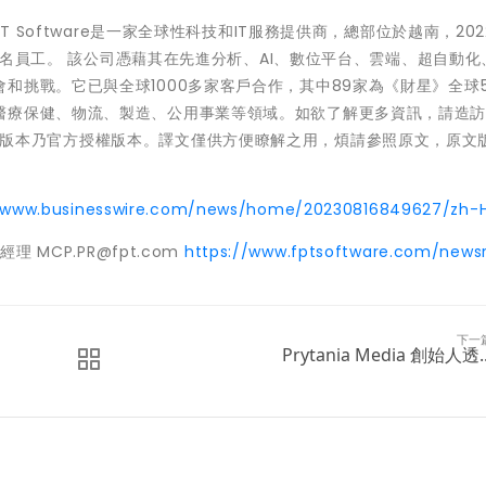
的子公司FPT Software是一家全球性科技和IT服務提供商，總部位於越南，20
7萬名員工。 該公司憑藉其在先進分析、AI、數位平台、雲端、超自動化
和挑戰。它已與全球1000多家客戶合作，其中89家為《財星》全球5
醫療保健、物流、製造、公用事業等領域。如欲了解更多資訊，請造
版本乃官方授權版本。譯文僅供方便瞭解之用，煩請參照原文，原文
//www.businesswire.com/news/home/20230816849627/zh-
關經理 MCP.PR@fpt.com
https://www.fptsoftware.com/new
下一
Prytania Media 創始人透..