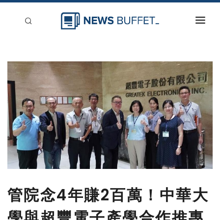
回到首頁
新聞稿分類
登入
刊登
管院念4年賺2百萬！中華大
學與超豐電子產學合作推專