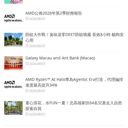
AMD公佈2026年第2季財務報告
2026/08/07
防蚊大作戰！臭味滾零DEET防蚊噴霧 長效8小時 貓狗安
心用
2026/08/07
Galaxy Macau and Ant Bank (Macao)
2026/08/07
AMD Ryzen™ AI Halo專為Agentic Era打造，代理編排
速度最高提升34%
2026/08/07
童心浪花．水FUN一夏！北高雄家扶64名兒童走入自然
探索自我
2026/08/07