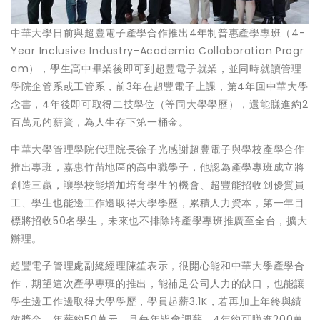
中華大學日前與超豐電子產學合作推出4年制普惠產學專班（4-
Year Inclusive Industry-Academia Collaboration Progr
am），學生高中畢業後即可到超豐電子就業，並同時就讀管理
學院企管系或工管系，前3年在超豐電子上課，第4年回中華大學
念書，4年後即可取得二技學位（等同大學學歷），還能賺進約2
百萬元的薪資，為人生存下第一桶金。
中華大學管理學院代理院長徐子光感謝超豐電子與學校產學合作
推出專班，嘉惠竹苗地區的高中職學子，他認為產學專班成立將
創造三贏，讓學校能增加培育學生的機會、超豐能招收到優質員
工、學生也能邊工作邊取得大學學歷，累積人力資本，第一年目
標將招收50名學生，未來也不排除將產學專班推廣至全台，擴大
辦理。
超豐電子管理處副總經理陳笙表示，很開心能和中華大學產學合
作，期望這次產學專班的推出，能補足公司人力的缺口，也能讓
學生邊工作邊取得大學學歷，學員起薪3.1K，若再加上年終與績
效獎金，年薪約50萬元，且每年皆會調薪，4年約可賺進200萬