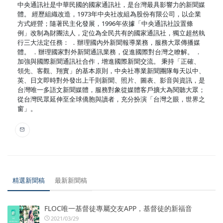
中央通訊社是中華民國的國家通訊社，是台灣最具影響力的新聞媒
體。 經歷組織改造，1973年中央社改組為股份有限公司，以企業
方式經營；隨著民主化發展，1996年依據「中央通訊社設置條
例」改制為財團法人，定位為全民共有的國家通訊社，獨立超然執
行三大法定任務： ．辦理國內外新聞報導業務，服務大眾傳播媒
體。 ．辦理國家對外新聞通訊業務，促進國際對台灣之瞭解。 ．
加強與國際新聞通訊社合作，增進國際新聞交流。 秉持「正確、
領先、客觀、翔實」的基本原則，中央社專業新聞團隊每天以中、
英、日文即時對外發出上千則新聞、照片、圖表、影音與資訊，是
台灣唯一多語文新聞媒體，服務對象從媒體客戶擴大為閱聽大眾；
從台灣民眾延伸至全球僑胞與讀者，充分扮演「台灣之眼，世界之
窗」。
精選新聞稿
最新新聞稿
FLOC唯一基督徒專屬交友APP，基督徒的新福音
2021/03/29