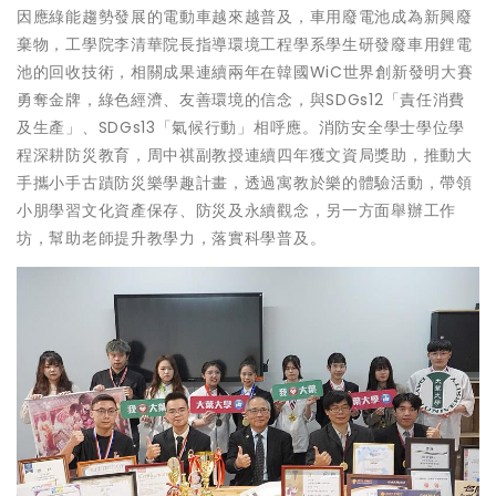
因應綠能趨勢發展的電動車越來越普及，車用廢電池成為新興廢
棄物，工學院李清華院長指導環境工程學系學生研發廢車用鋰電
池的回收技術，相關成果連續兩年在韓國WiC世界創新發明大賽
勇奪金牌，綠色經濟、友善環境的信念，與SDGs12「責任消費
及生產」、SDGs13「氣候行動」相呼應。消防安全學士學位學
程深耕防災教育，周中祺副教授連續四年獲文資局獎助，推動大
手攜小手古蹟防災樂學趣計畫，透過寓教於樂的體驗活動，帶領
小朋學習文化資產保存、防災及永續觀念，另一方面舉辦工作
坊，幫助老師提升教學力，落實科學普及。