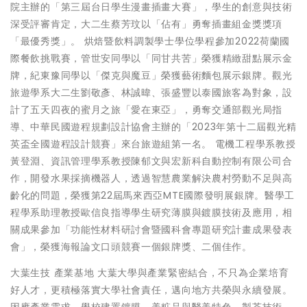
院主辦的「第三屆台日學生漫畫插畫大賽」，學生的創意與技術
深受評審肯定，大二生蔡芳玟以「佔有」勇奪插畫組金獎獎項
「最優秀獎」。 烘焙暨飲料調製學士學位學程參加2022荷蘭國
際餐飲挑戰賽，管世安同學以「同甘共苦」榮獲精緻甜點展示金
牌，紀東豫同學以「傑克與魔豆」榮獲藝術麵包展示銀牌。觀光
旅遊學系大二生劉敬彥、林誠暐、張盛豐以泰國旅客為對象，設
計了五天四夜的蜜月之旅「愛在東亞」，勇奪交通部觀光局指
導、中華民國遊程規劃設計協會主辦的「2023年第十二屆觀光精
英盃全國遊程設計競賽」來台旅遊組第一名。 電機工程學系教授
黃登淵、資訊管理學系教授陳郁文與宏新科自動控制有限公司合
作，開發水果採摘機器人，透過智慧農業解決農村勞動不足與高
齡化的問題，榮獲第22屆馬來西亞MTE國際發明展銀牌。醫學工
程學系助理教授歐信良指導學生研究薄膜與鍍膜技術及應用，相
關成果參加「功能性材料研討會暨國科會專題研究計畫成果發表
會」，榮獲海報論文口頭競賽一個銀牌獎、二個佳作。
大葉生技 產業基地 大葉大學與產業緊密結合，不只為企業培育
好人才，更積極落實大學社會責任，邁向地方共榮與永續發展。
因應產業需求，學校建置鍍膜、美粧品與醫美特色、製茶技術、