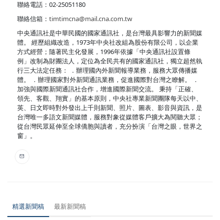
聯絡電話：02-25051180
聯絡信箱：
timtimcna@mail.cna.com.tw
中央通訊社是中華民國的國家通訊社，是台灣最具影響力的新聞媒
體。 經歷組織改造，1973年中央社改組為股份有限公司，以企業
方式經營；隨著民主化發展，1996年依據「中央通訊社設置條
例」改制為財團法人，定位為全民共有的國家通訊社，獨立超然執
行三大法定任務： ．辦理國內外新聞報導業務，服務大眾傳播媒
體。 ．辦理國家對外新聞通訊業務，促進國際對台灣之瞭解。 ．
加強與國際新聞通訊社合作，增進國際新聞交流。 秉持「正確、
領先、客觀、翔實」的基本原則，中央社專業新聞團隊每天以中、
英、日文即時對外發出上千則新聞、照片、圖表、影音與資訊，是
台灣唯一多語文新聞媒體，服務對象從媒體客戶擴大為閱聽大眾；
從台灣民眾延伸至全球僑胞與讀者，充分扮演「台灣之眼，世界之
窗」。
精選新聞稿
最新新聞稿