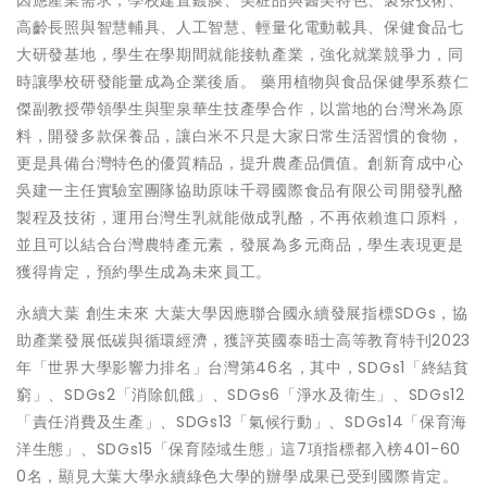
高齡長照與智慧輔具、人工智慧、輕量化電動載具、保健食品七
大研發基地，學生在學期間就能接軌產業，強化就業競爭力，同
時讓學校研發能量成為企業後盾。 藥用植物與食品保健學系蔡仁
傑副教授帶領學生與聖泉華生技產學合作，以當地的台灣米為原
料，開發多款保養品，讓白米不只是大家日常生活習慣的食物，
更是具備台灣特色的優質精品，提升農產品價值。創新育成中心
吳建一主任實驗室團隊協助原味千尋國際食品有限公司開發乳酪
製程及技術，運用台灣生乳就能做成乳酪，不再依賴進口原料，
並且可以結合台灣農特產元素，發展為多元商品，學生表現更是
獲得肯定，預約學生成為未來員工。
永續大葉 創生未來 大葉大學因應聯合國永續發展指標SDGs，協
助產業發展低碳與循環經濟，獲評英國泰晤士高等教育特刊2023
年「世界大學影響力排名」台灣第46名，其中，SDGs1「終結貧
窮」、SDGs2「消除飢餓」、SDGs6「淨水及衛生」、SDGs12
「責任消費及生產」、SDGs13「氣候行動」、SDGs14「保育海
洋生態」、SDGs15「保育陸域生態」這7項指標都入榜401-60
0名，顯見大葉大學永續綠色大學的辦學成果已受到國際肯定。