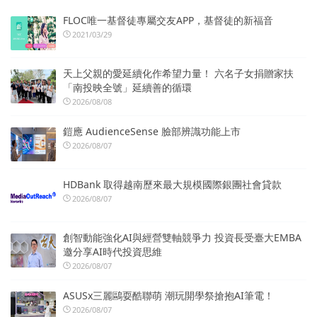
FLOC唯一基督徒專屬交友APP，基督徒的新福音
2021/03/29
天上父親的愛延續化作希望力量！ 六名子女捐贈家扶
「南投映全號」延續善的循環
2026/08/08
鎧應 AudienceSense 臉部辨識功能上市
2026/08/07
HDBank 取得越南歷來最大規模國際銀團社會貸款
2026/08/07
創智動能強化AI與經營雙軸競爭力 投資長受臺大EMBA
邀分享AI時代投資思維
2026/08/07
ASUSx三麗鷗耍酷聯萌 潮玩開學祭搶抱AI筆電！
2026/08/07