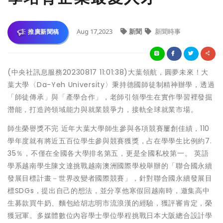
Aug 17,2023
新聞
新聞時事
推廣新聞稿
(中央社訊息服務20230817 11:01:38)大葉領航，圓夢未來！大
葉大學〈Da-Yeh University〉秉持德國師徒制精神辦學，透過
「師徒傳承」與「產學合作」，老師引領學生在實作學習裡發掘
潛能，打造跨領域能力與就業競爭力，接軌全球就業市場。
師生榮譽獎不完 近年大葉大學師生參與各項競賽屢創佳績，110
學年度就有將近五百位學生參與競賽獲獎，占在學學生比例約7.
35％，不僅在全國各大學排名第五，更是全國私校第一。 英語
學系越南學生陳文達挑戰越南澳洲國際學校舉辦的「聯合國永續
發展目標計畫－世界改變者國際競賽」，針對聯合國永續發展目
標SDGs，提出自己的想法，並分享他寒假回越南時，邀集高中
生募款買牛奶、麵包給胡志明市流浪漢的經驗，獲評審肯定，榮
獲冠軍。多媒體數位內容學士學位學程挑戰日本大阪總合設計學