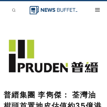
回到首頁
新聞稿分類
登入
刊登
普縉集團 李雋傑： 荃灣油
柑頭首置地皮估值約35億港