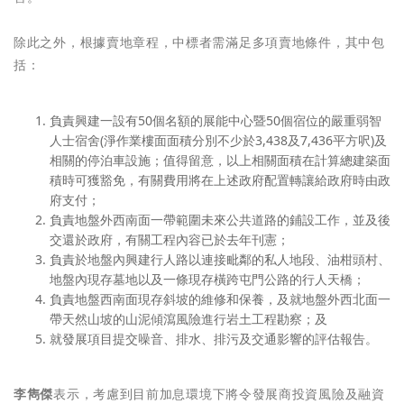
除此之外，根據賣地章程，中標者需滿足多項賣地條件，其中包
括：
負責興建一設有50個名額的展能中心暨50個宿位的嚴重弱智
人士宿舍(淨作業樓面面積分別不少於3,438及7,436平方呎)及
相關的停泊車設施；值得留意，以上相關面積在計算總建築面
積時可獲豁免，有關費用將在上述政府配置轉讓給政府時由政
府支付；
負責地盤外西南面一帶範圍未來公共道路的鋪設工作，並及後
交還於政府，有關工程內容已於去年刊憲；
負責於地盤內興建行人路以連接毗鄰的私人地段、油柑頭村、
地盤內現存墓地以及一條現存橫跨屯門公路的行人天橋；
負責地盤西南面現存斜坡的維修和保養，及就地盤外西北面一
帶天然山坡的山泥傾瀉風險進行岩土工程勘察；及
就發展項目提交噪音、排水、排污及交通影響的評估報告。
李雋傑
表示，考慮到目前加息環境下將令發展商投資風險及融資