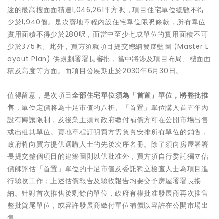
途的最高樓面面積達1,046,261平方呎，項目住宅單位總數不得
少於1,940個。是次賣地章程內設住宅單位限呎條款，所有單位
實用面積不得少於280呎，而當中至少七成單位的實用面積不可
少於375呎。此外，買方須就項目提交總綱發展藍圖 (Master L
ayout Plan) 供規劃署署長審批，當中將涉及項目布局、樓面面
積及高度等方面。而項目發展期止於2030年6月30日。
值得留意，是次項目
全部住宅單位須為「首置」單位，將整批推
售
，單位定價將為十足市值的八折。「首置」單位購入首五年內
設有轉讓限制，及後業主須向政府繳付補價方可在公開市場出售
或出租其單位。賣地章程訂明買方需負責安排所有單位的銷售，
政府將向買方提供選購人士的先後次序名冊。除了須向房屋署署
長提交整個項目的建築圖則以供批准外，買方須自行委託獨立估
價師評估「首置」單位的十足市值及委託獨立檢查人士為項目進
行驗收工作；上述估價報告及驗收報告均要交予房屋署署長接
納。針對首次推售後剩餘的單位，政府有權批准發展商再次推售
整批貨尾單位，或容許發展商繳付單位補價以容許在公開市場出
售。