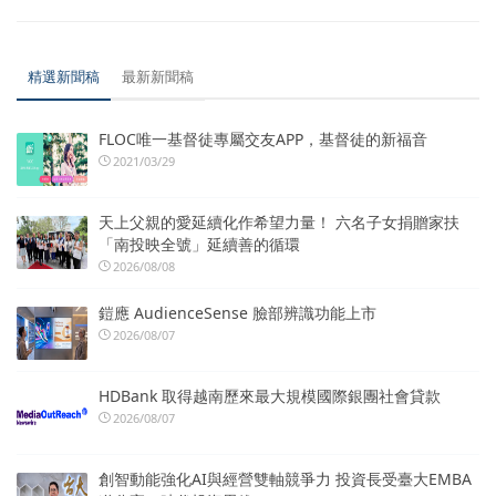
精選新聞稿
最新新聞稿
FLOC唯一基督徒專屬交友APP，基督徒的新福音
2021/03/29
天上父親的愛延續化作希望力量！ 六名子女捐贈家扶
「南投映全號」延續善的循環
2026/08/08
鎧應 AudienceSense 臉部辨識功能上市
2026/08/07
HDBank 取得越南歷來最大規模國際銀團社會貸款
2026/08/07
創智動能強化AI與經營雙軸競爭力 投資長受臺大EMBA