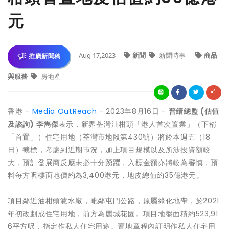
元
Aug 17,2023
新聞
新聞時事
商品
推廣新聞稿
與服務
房地產
香港 -
Media OutReach
- 2023年8月16日 -
普縉總監 (估值
及諮詢) 李雋傑
表示，新界荃灣油柑頭「港人首次置業」（下稱
「首置」）住宅用地（荃灣市地段第430號）將於本週五（18
日）截標，考慮到近期巿況，加上項目規模以及所涉投資額較
大，預計發展商反應未必十分踴躍，入標金額亦將較為審慎，預
料每方呎樓面地價約為3,400港元，地皮總值約35億港元。
項目鄰近油柑頭濾水廠，毗鄰屯門公路，原屬綠化地帶，於2021
年初改劃成住宅用地，前方為麗城花園。項目地盤面積約523,91
6平方呎，指定作私人住宅用途。賣地章程內訂明作私人住宅用