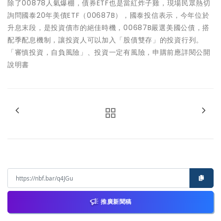
除了00878人氣爆棚，債券ETF也是當紅炸子雞，現場民眾熱切
詢問國泰20年美債ETF（00687B），國泰投信表示，今年位於
升息末段，是投資債市的絕佳時機，00687B嚴選美國公債，搭
配季配息機制，讓投資人可以加入「股債雙存」的投資行列。
「審慎投資，自負風險」、投資一定有風險，申購前應詳閱公開
說明書
推廣新聞稿