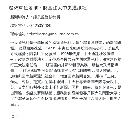
發佈單位名稱：財團法人中央通訊社
新聞聯絡人：訊息服務核稿員
聯絡電話：02-25051180
聯絡信箱：
timtimcna@mail.cna.com.tw
中央通訊社是中華民國的國家通訊社，是台灣最具影響力的新聞媒
體。 經歷組織改造，1973年中央社改組為股份有限公司，以企業
方式經營；隨著民主化發展，1996年依據「中央通訊社設置條
例」改制為財團法人，定位為全民共有的國家通訊社，獨立超然執
行三大法定任務： ．辦理國內外新聞報導業務，服務大眾傳播媒
體。 ．辦理國家對外新聞通訊業務，促進國際對台灣之瞭解。 ．
加強與國際新聞通訊社合作，增進國際新聞交流。 秉持「正確、
領先、客觀、翔實」的基本原則，中央社專業新聞團隊每天以中、
英、日文即時對外發出上千則新聞、照片、圖表、影音與資訊，是
台灣唯一多語文新聞媒體，服務對象從媒體客戶擴大為閱聽大眾；
從台灣民眾延伸至全球僑胞與讀者，充分扮演「台灣之眼，世界之
窗」。