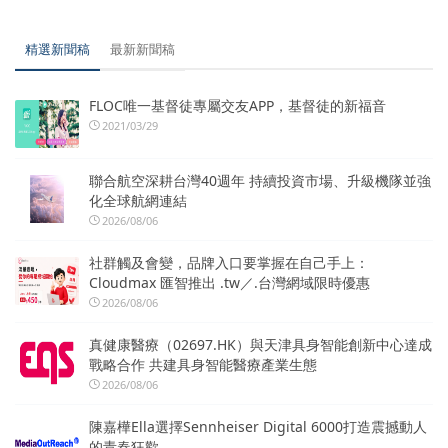
精選新聞稿
最新新聞稿
FLOC唯一基督徒專屬交友APP，基督徒的新福音
2021/03/29
聯合航空深耕台灣40週年 持續投資市場、升級機隊並強
化全球航網連結
2026/08/06
社群觸及會變，品牌入口要掌握在自己手上：
Cloudmax 匯智推出 .tw／.台灣網域限時優惠
2026/08/06
真健康醫療（02697.HK）與天津具身智能創新中心達成
戰略合作 共建具身智能醫療產業生態
2026/08/06
陳嘉樺Ella選擇Sennheiser Digital 6000打造震撼動人
的青春狂歡