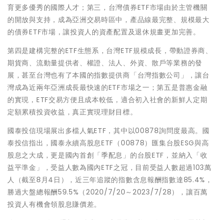
育更多優秀的國際人才；第三，台灣債券ETF市場由於主管機關
的開放與支持，成為亞洲交易時區中，產品線最完整、規模最大
的債券ETF市場，讓投資人的資產配置及退休規畫更加完善。
第四是建構完整的ETF生態系，台灣ETF規模成長，帶動證券商、
期貨商、流動量提供者、權證、法人、外資、散戶等業務的發
展，甚至台灣也有了本國的指數提供商「台灣指數公司」，讓台
灣成為近兩年亞洲成長最快速的ETF市場之一；第五是普惠金融
的實現，ETF交易方便且成本較低，適合初入社會的新鮮人定期
定額累積投資收益，真正實現理財目標。
國泰投信現場展出多檔人氣ETF，其中以00878詢問度最高。國
泰投信指出，國泰永續高股息ETF（00878）匯集台股ESG與高
股息之大成，更是國內首創「季配息」的台股ETF，並納入「收
益平準金」，受益人數為國內ETF之冠，目前受益人數超過103萬
人（截至8月4日），近三年追蹤的指數含息報酬指數達85.4%，
勝過大盤總報酬59.5%（2020/7/20～2023/7/28），讓百萬
投資人有機會領股息賺價差。