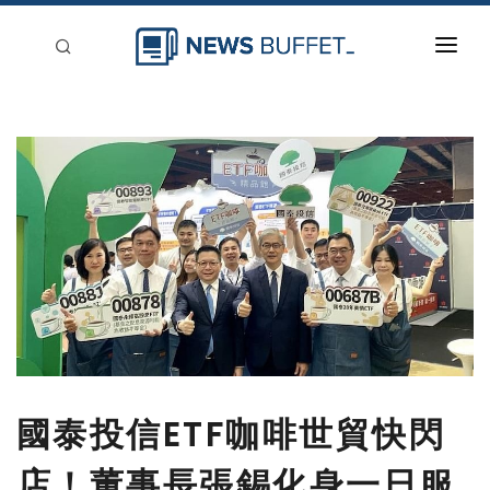
回到首頁
新聞稿分類
登入
刊登
國泰投信ETF咖啡世貿快閃
店！董事長張錫化身一日服