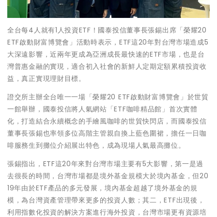
全台每4人就有1人投資ETF！國泰投信董事長張錫出席「榮耀20
ETF啟動財富博覽會」活動時表示，ETF這20年對台灣市場造成5
大深遠影響，近兩年更成為亞洲成長最快速的ETF市場，也是台
灣普惠金融的實現，適合初入社會的新鮮人定期定額累積投資收
益，真正實現理財目標。
證交所主辦全台唯一一場「榮耀20 ETF啟動財富博覽會」於世貿
一館舉辦，國泰投信將人氣網站「ETF咖啡精品館」首次實體
化，打造結合永續概念的手繪風咖啡的世貿快閃店，而國泰投信
董事長張錫也率領多位高階主管親自換上藍色圍裙，擔任一日咖
啡服務生到攤位介紹展出特色，成為現場人氣最高攤位。
張錫指出，ETF這20年來對台灣市場主要有5大影響，第一是過
去很長的時間，台灣市場都是境外基金規模大於境內基金，但20
19年由於ETF產品的多元發展，境內基金超越了境外基金的規
模，為台灣資產管理帶來更多的投資人數；其二，ETF出現後，
利用指數化投資的解決方案進行海外投資，台灣市場更有資源培