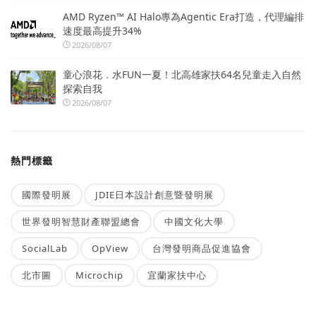
AMD Ryzen™ AI Halo專為Agentic Era打造，代理編排
速度最高提升34%
2026/08/07
童心浪花．水FUN一夏！北高雄家扶64名兒童走入自然
探索自我
2026/08/07
熱門標籤
國際發明展
JDIE日本設計創意暨發明展
世界發明智慧財產聯盟總會
中國文化大學
SocialLab
OpView
台灣發明商品促進協會
北市圖
Microchip
宜蘭家扶中心