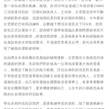
第一深自由潛水教練」稱號。於2021年起連續三年保持著CMAS
三項深度項目的「亞洲紀錄保持人」之頭銜，古雲傑這些年不斷
持續刷新的成績，也讓他因此受到更多的期待與關注。今年賽前
古雲傑於巴哈馬訓練時，以攀繩下潛項目達至水下124米，然而
卻在正式比賽前十天，因身體不適導致面臨比賽期間歷經表現不
如自身預期的困境，經過狀態調整，且憑藉著多年來的經驗維持
自身該有的水準取得獎項，不僅讓世界看見台灣，更向全世界展
現了極致的運動家精神。
自由潛水本身就屬於高風險的極限運動，古雲傑在大海面前仍保
持謙虛的態度，告訴我們對於做為一位單純深愛著大海的普通
人，都應該了解自己的能力範圍、評估自身的狀況並對其負責；
不管曾經是否受過專業的訓練又或者是愛好潛水的海人。古雲傑
感激的提及，自己很幸運能在國際級深度賽事上，有著專業醫療
與安全團隊照顧下，更有機會瞭解自己，人生中的小插曲也為有
限的生命增添些特別故事。
學生卓昶鈞也告訴我們，跟著教練學習的過程，除了聽過教練分