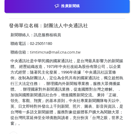
推廣新聞稿
發佈單位名稱：財團法人中央通訊社
新聞聯絡人：訊息服務核稿員
聯絡電話：02-25051180
聯絡信箱：
timtimcna@mail.cna.com.tw
中央通訊社是中華民國的國家通訊社，是台灣最具影響力的新聞媒
體。 經歷組織改造，1973年中央社改組為股份有限公司，以企業
方式經營；隨著民主化發展，1996年依據「中央通訊社設置條
例」改制為財團法人，定位為全民共有的國家通訊社，獨立超然執
行三大法定任務： ．辦理國內外新聞報導業務，服務大眾傳播媒
體。 ．辦理國家對外新聞通訊業務，促進國際對台灣之瞭解。 ．
加強與國際新聞通訊社合作，增進國際新聞交流。 秉持「正確、
領先、客觀、翔實」的基本原則，中央社專業新聞團隊每天以中、
英、日文即時對外發出上千則新聞、照片、圖表、影音與資訊，是
台灣唯一多語文新聞媒體，服務對象從媒體客戶擴大為閱聽大眾；
從台灣民眾延伸至全球僑胞與讀者，充分扮演「台灣之眼，世界之
窗」。