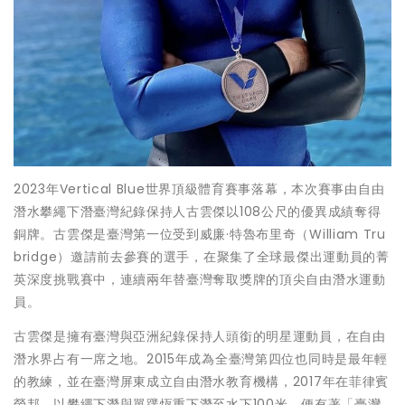
2023年Vertical Blue世界頂級體育賽事落幕，本次賽事由自由
潛水攀繩下潛臺灣紀錄保持人古雲傑以108公尺的優異成績奪得
銅牌。古雲傑是臺灣第一位受到威廉·特魯布里奇（William Tru
bridge）邀請前去參賽的選手，在聚集了全球最傑出運動員的菁
英深度挑戰賽中，連續兩年替臺灣奪取獎牌的頂尖自由潛水運動
員。
古雲傑是擁有臺灣與亞洲紀錄保持人頭銜的明星運動員，在自由
潛水界占有一席之地。2015年成為全臺灣第四位也同時是最年輕
的教練，並在臺灣屏東成立自由潛水教育機構，2017年在菲律賓
勞邦，以攀繩下潛與單蹼恆重下潛至水下100米，便有著「臺灣