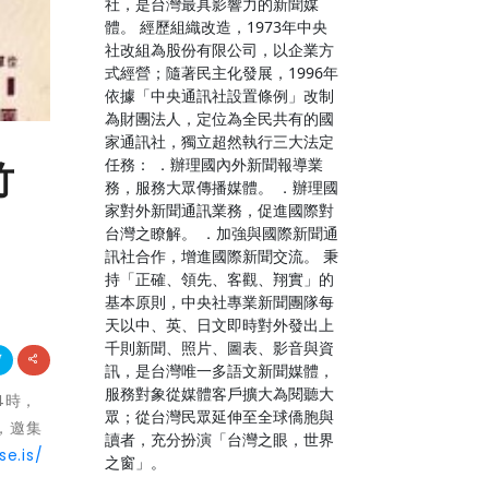
社，是台灣最具影響力的新聞媒
體。 經歷組織改造，1973年中央
社改組為股份有限公司，以企業方
式經營；隨著民主化發展，1996年
依據「中央通訊社設置條例」改制
為財團法人，定位為全民共有的國
家通訊社，獨立超然執行三大法定
任務： ．辦理國內外新聞報導業
竹
務，服務大眾傳播媒體。 ．辦理國
家對外新聞通訊業務，促進國際對
台灣之瞭解。 ．加強與國際新聞通
訊社合作，增進國際新聞交流。 秉
持「正確、領先、客觀、翔實」的
基本原則，中央社專業新聞團隊每
天以中、英、日文即時對外發出上
千則新聞、照片、圖表、影音與資
訊，是台灣唯一多語文新聞媒體，
服務對象從媒體客戶擴大為閱聽大
4時，
眾；從台灣民眾延伸至全球僑胞與
，邀集
讀者，充分扮演「台灣之眼，世界
se.is/
之窗」。