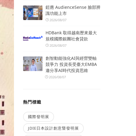
鎧應 AudienceSense 臉部辨
識功能上市
2026/08/07
HDBank 取得越南歷來最大
規模國際銀團社會貸款
2026/08/07
創智動能強化AI與經營雙軸
競爭力 投資長受臺大EMBA
邀分享AI時代投資思維
2026/08/07
熱門標籤
國際發明展
JDIE日本設計創意暨發明展