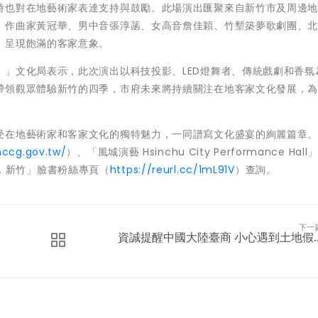
時也對在地藝術家表達支持與鼓勵。此場演出匯聚來自新竹市及周邊
、作曲家黃冠華、男中音張淳菡、女高音詹佳穎、竹塹築夢歌劇團、
，呈現飽滿的客家意象。
」文化局表示，此次演出以科技投影、LED燈舞者、傳統戲劇和香氛
帶領觀眾體驗新竹的四季，市府未來將持續關注在地客家文化發展，
受在地藝術家和客家文化的獨特魅力，一同譜寫文化盛宴的絢麗篇章
hccg.gov.tw/
）、「風城演藝 Hsinchu City Performance Hal
「好客．新竹」臉書粉絲專頁（
https://reurl.cc/1mL91V
）查詢。
下一
資誠提醒中國大陸臺商 小心遇到土地假..