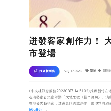
迸發客家創作力！ 
市登場
Aug 17,2023
新聞
新聞
推廣新聞稿
(中央社訊息服務20230817 14:51:02)推
在演藝廳音樂廳舉辦「大地之歌《聲个流轉》」演
在地優秀藝術家，透過集體跨域創作，展現精彩絕倫
56u86r
）。