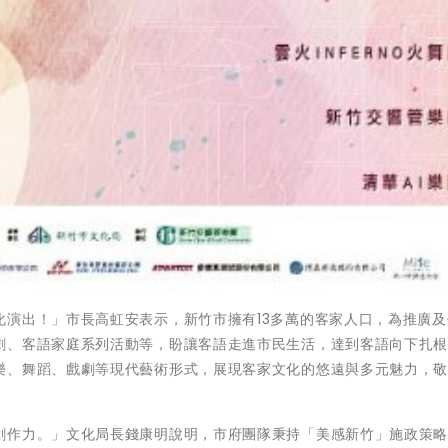
化演出！」市長高虹安表示，新竹市擁有13多萬的客家人口，為推廣及
劇、客語家庭系列活動等，盼讓客語走進市民生活，達到客語向下扎
樂、舞蹈、戲劇等現代藝術形式，展現客家文化的悠遠與多元魅力，
創作力。」文化局長錢康明說明，市府團隊秉持「美感新竹」施政策