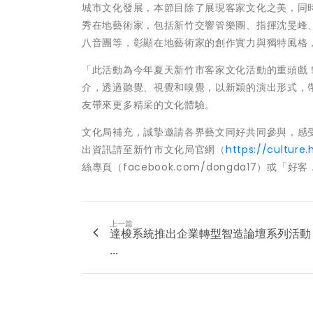
城市文化發展，本節目除了展現客家文化之美，同
秀在地藝術家，包括新竹交響管樂團、指揮沈旻峰
八音團等，彰顯在地藝術家的創作實力與獨特風格
「此活動為今年夏天新竹市客家文化活動的重頭戲！
介，透過聽覺、視覺和嗅覺，以新穎的演出形式，
友帶來更多精采的文化體驗。
文化局補充，誠摯邀請各界藝文同好共同參與，感
出資訊請至新竹市文化局官網（
https://culture.
絲專頁（facebook.com/dongda17）或
上一篇
達梭系統推出企業轉型智造論壇系列活動
...