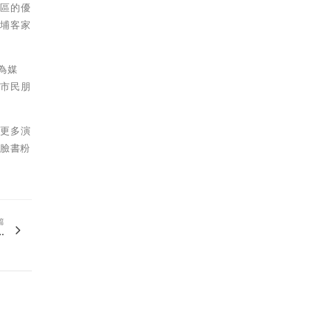
地區的優
北埔客家
為媒
為市民朋
。更多演
l」臉書粉
篇
.