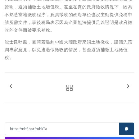
證明，還須補繳土地增值稅。甚至在真的政府徵收情況下，因為
不熟悉當地徵收程序，負責徵收的政府單位也沒主動提供免稅申
請所需文件，事後稅局表示因為企業無法提供足以證明是政府徵
收的文件而被要求補稅。
段士良呼籲，臺商若遇到中國大陸政府來談土地徵收，建議先諮
詢專家意見，以免遭遇假徵收的情況，甚至還須補繳土地徵值
稅。