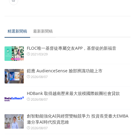
精選新聞稿
最新新聞稿
FLOC唯一基督徒專屬交友APP，基督徒的新福音
2021/03/29
鎧應 AudienceSense 臉部辨識功能上市
2026/08/07
HDBank 取得越南歷來最大規模國際銀團社會貸款
2026/08/07
創智動能強化AI與經營雙軸競爭力 投資長受臺大EMBA
邀分享AI時代投資思維
2026/08/07