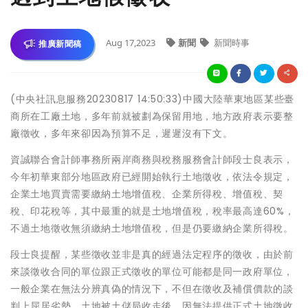
Aug 17,2023
新聞
新聞時事
推廣新聞稿
(中央社訊息服務20230817 14:50:33)中國大陸華東地區某些臺
商所在工廠土地，多年前就被劃為保留用地，地方政府表示要整
廠徵收，多年來卻因為預算不足，遲遲沒有下文。
資誠聯合會計師事務所兩岸商務與稅務服務會計師段士良表示，
今年初華東部分地區政府已經開始執行土地徵收，依法令規定，
企業土地買賣需要繳納土地增值稅、企業所得稅、增值稅、契
稅、印花稅等，其中最重的就是土地增值稅，稅率最高達60%，
不過土地徵收無須繳納土地增值稅，但是仍要繳納企業所得稅。
段士良提醒，某些徵收並非是真的經過法定程序的徵收，由於前
來談徵收合同的單位跟正式徵收的單位可能都是同一政府單位，
一般企業在無法分辨真偽的情況下，不但在徵收及補償價款的談
判上屈居劣勢，土地被土儲局收走後，因無法提供正式土地徵收