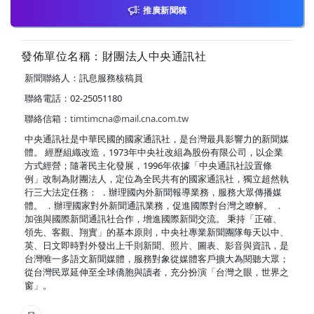
推廣新聞稿
發佈單位名稱：財團法人中央通訊社
新聞聯絡人：訊息服務核稿員
聯絡電話：02-25051180
聯絡信箱：
timtimcna@mail.cna.com.tw
中央通訊社是中華民國的國家通訊社，是台灣最具影響力的新聞媒
體。 經歷組織改造，1973年中央社改組為股份有限公司，以企業
方式經營；隨著民主化發展，1996年依據「中央通訊社設置條
例」改制為財團法人，定位為全民共有的國家通訊社，獨立超然執
行三大法定任務： ．辦理國內外新聞報導業務，服務大眾傳播媒
體。 ．辦理國家對外新聞通訊業務，促進國際對台灣之瞭解。 ．
加強與國際新聞通訊社合作，增進國際新聞交流。 秉持「正確、
領先、客觀、翔實」的基本原則，中央社專業新聞團隊每天以中、
英、日文即時對外發出上千則新聞、照片、圖表、影音與資訊，是
台灣唯一多語文新聞媒體，服務對象從媒體客戶擴大為閱聽大眾；
從台灣民眾延伸至全球僑胞與讀者，充分扮演「台灣之眼，世界之
窗」。