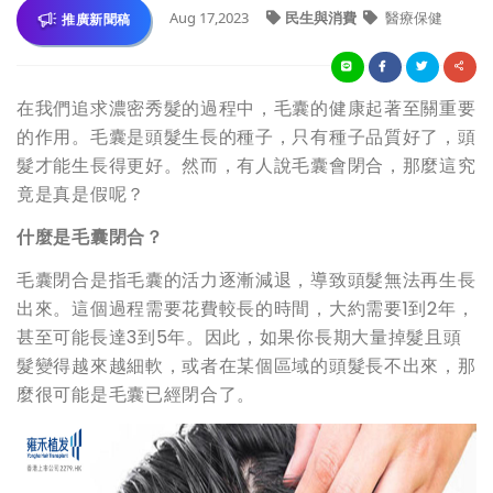
Aug 17,2023
民生與消費
醫療保健
推廣新聞稿
在我們追求濃密秀髮的過程中，毛囊的健康起著至關重要
的作用。毛囊是頭髮生長的種子，只有種子品質好了，頭
髮才能生長得更好。然而，有人說毛囊會閉合，那麼這究
竟是真是假呢？
什麼是毛囊閉合？
毛囊閉合是指毛囊的活力逐漸減退，導致頭髮無法再生長
出來。這個過程需要花費較長的時間，大約需要1到2年，
甚至可能長達3到5年。因此，如果你長期大量掉髮且頭
髮變得越來越細軟，或者在某個區域的頭髮長不出來，那
麼很可能是毛囊已經閉合了。