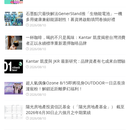
石墨點穴最快解法GenerStand推「生物能電池」一機
多用健康兼顧能源韌性！募資將啟動填問卷抽好禮
2026/08/10
一杯咖啡，喝的不只是風味：Kantar 凱度揭密台灣消費
者正以永續標準重新選擇咖啡品牌
2026/08/10
Kantar 凱度與 JKR 最新研究 : 品牌資產有七成來自體驗
2026/08/10
超人氣偶像Ozone 8/15即將現身OUTDOOR一日店長浪
漫寵粉！解鎖近距離夢幻福利！
2026/08/10
陽光房地產投資信託基金（「陽光房地產基金」） 截至
2026年6月30日止六個月之中期業績
2026/08/10