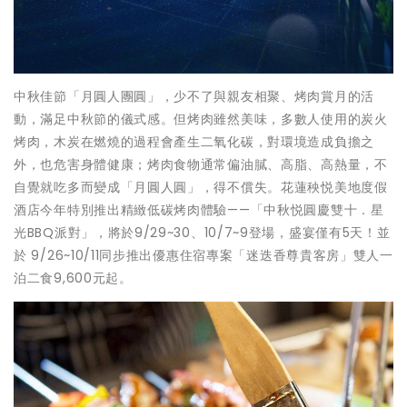
中秋佳節「月圓人團圓」，少不了與親友相聚、烤肉賞月的活
動，滿足中秋節的儀式感。但烤肉雖然美味，多數人使用的炭火
烤肉，木炭在燃燒的過程會產生二氧化碳，對環境造成負擔之
外，也危害身體健康；烤肉食物通常偏油膩、高脂、高熱量，不
自覺就吃多而變成「月圓人圓」，得不償失。花蓮秧悦美地度假
酒店今年特別推出精緻低碳烤肉體驗——「中秋悦圓慶雙十．星
光BBQ派對」，將於9/29~30、10/7~9登場，盛宴僅有5天！並
於 9/26~10/11同步推出優惠住宿專案「迷迭香尊貴客房」雙人一
泊二食9,600元起。