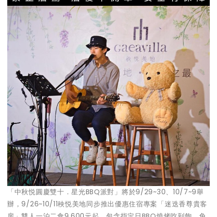
「中秋悦圓慶雙十．星光BBQ派對」將於9/29~30、10/7~9舉
辦，9/26~10/11秧悦美地同步推出優惠住宿專案「迷迭香尊貴客
房」雙人一泊二食9,600元起。包含指定日BBQ燒烤吃到飽，免