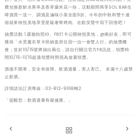
費兌換新鮮水果串及香草爆米花一份，活動期間再享SOL BAR生
啤酒買一送一、調酒及滷味小菜全面9折。今年的中秋和雙十連
假就來秧悦美地享受星級奢華烤肉、在歡笑聲中寫下回憶吧！
抽獎活動 1.露臉拍照IG、FB打卡公開秧悦美地，@兩好友，即可
獲得「水景薰衣草卡班納套房住宿一泊一食雙人行」的抽獎機
會；並於10/15號將抽出兩位，請自行關注官方FB訊息，領獎時
間10/15-11/15超過領獎時間視為放棄領獎。
酒後不開車，安全有保障。飲酒過量，害人害己。 未滿十八歲禁
止飲酒。
詳情請洽訂房專線：03-812-9168轉2
「提醒您：飲酒過量有礙健康。」