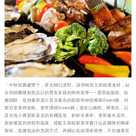
「中秋悦圓慶雙十．星光BBQ派對」採用秧悦主廚精選食材，結
合廚師團隊創意設計的豐富多樣的烤肉菜單——選用低脂肪、低
膽固醇、低熱量而蛋白質含量高的龍蝦和秧悦獨家Gaea雞，特
製百里香烤龍蝦、香草燻烤Gaea雞；還有山豬肉、烤香魚，以
及在地小農新鮮直送的有機蔬菜、新鮮水果串、香草爆米花等。
新鮮優質的肉類和蔬菜，搭配主廚秘製香草醬汁以及團隊的獨家
製程，低鹽低油的烹調方式，再輔以低碳環保燒烤，不但健康安