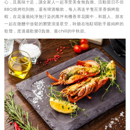
心，且風味十足，讓全家人一起享受美食無負擔。活動當日不但
BBQ燒烤吃到飽，還有啤酒暢飲，每人再送半隻百里香焗烤龍
蝦，在花蓮最純淨無汙染的萬坪有機香草花園中，和親人、朋友
一起在微醺中放鬆的瀏覽浪漫星空，聆聽在地駐唱歌手最純粹的
歌聲，度過最歡樂0負擔、最chill的中秋節。