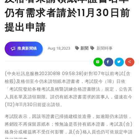
仍有需求者請於11月30日前
提出申請
Aug 18,2023
新聞
新聞時事
推廣新聞稿
(中央社訊息服務20230818 09:58:38)針對107年以前考試(含
檢覈)及格但至今仍未請領紙本證書者，考試院今（18）日依
「考試院發給各種考試及格暨訓練合格證書辦法」規定，公告其
人員名單及請領期限。請仍有紙本證書需求的當事人，儘速在今
(112)年11月30日前提出請領。
考試院表示，因該等證書已掃描建檔並造冊，如逾期仍未請領，
將銷毀不再保留原紙本；惟無論是否持有紙本證書，考試及(合)
格身分或權益將不受任何影響，及(合)格人員也仍可依規定申請