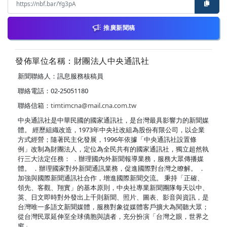
推廣新聞稿
發佈單位名稱：財團法人中央通訊社
新聞聯絡人：訊息服務核稿員
聯絡電話：02-25051180
聯絡信箱：
timtimcna@mail.cna.com.tw
中央通訊社是中華民國的國家通訊社，是台灣最具影響力的新聞媒
體。 經歷組織改造，1973年中央社改組為股份有限公司，以企業
方式經營；隨著民主化發展，1996年依據「中央通訊社設置條
例」改制為財團法人，定位為全民共有的國家通訊社，獨立超然執
行三大法定任務： ．辦理國內外新聞報導業務，服務大眾傳播媒
體。 ．辦理國家對外新聞通訊業務，促進國際對台灣之瞭解。 ．
加強與國際新聞通訊社合作，增進國際新聞交流。 秉持「正確、
領先、客觀、翔實」的基本原則，中央社專業新聞團隊每天以中、
英、日文即時對外發出上千則新聞、照片、圖表、影音與資訊，是
台灣唯一多語文新聞媒體，服務對象從媒體客戶擴大為閱聽大眾；
從台灣民眾延伸至全球僑胞與讀者，充分扮演「台灣之眼，世界之
窗」。