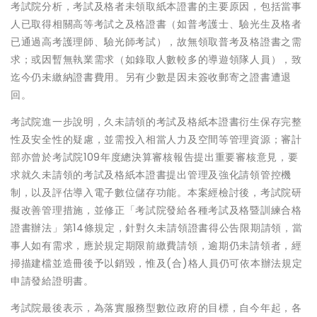
考試院分析，考試及格者未領取紙本證書的主要原因，包括當事
人已取得相關高等考試之及格證書（如普考護士、驗光生及格者
已通過高考護理師、驗光師考試），故無領取普考及格證書之需
求；或因暫無執業需求（如錄取人數較多的導遊領隊人員），致
迄今仍未繳納證書費用。另有少數是因未簽收郵寄之證書遭退
回。
考試院進一步說明，久未請領的考試及格紙本證書衍生保存完整
性及安全性的疑慮，並需投入相當人力及空間等管理資源；審計
部亦曾於考試院109年度總決算審核報告提出重要審核意見，要
求就久未請領的考試及格紙本證書提出管理及強化請領管控機
制，以及評估導入電子數位儲存功能。本案經檢討後，考試院研
擬改善管理措施，並修正「考試院發給各種考試及格暨訓練合格
證書辦法」第14條規定，針對久未請領證書得公告限期請領，當
事人如有需求，應於規定期限前繳費請領，逾期仍未請領者，經
掃描建檔並造冊後予以銷毀，惟及(合)格人員仍可依本辦法規定
申請發給證明書。
考試院最後表示，為落實服務型數位政府的目標，自今年起，各