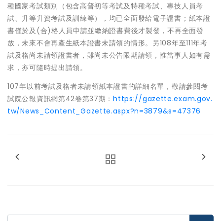
種國家考試類別（包含高普初等考試及特種考試、專技人員考
試、升等升資考試及訓練等），均已全面發給電子證書；紙本證
書僅於及(合)格人員申請並繳納證書費後才製發，不再全面發
放，未來不會再產生紙本證書未請領的情形。另108年至111年考
試及格尚未請領證書者，雖尚未公告限期請領，惟當事人如有需
求，亦可隨時提出請領。
107年以前考試及格者未請領紙本證書的詳細名單，敬請參閱考
試院公報資訊網第42卷第37期：
https://gazette.exam.gov.
tw/News_Content_Gazette.aspx?n=3879&s=47376