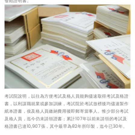
發給證明書。
考試院說明，以往為方便考試及格人員能夠儘速取得考試及格證
書，以利謀職就業或參加訓練，考試院於考試放榜後均儘速製作
紙本證書，俟及格人員繳納費用後即郵寄當事人。惟少部分考試
及格人員，迄今仍未請領證書；累計107年以前未請領的考試及
格證書已達10,907張，其中最早為82年所印製，迄今已30年。