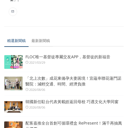
精選新聞稿
最新新聞稿
FLOC唯一基督徒專屬交友APP，基督徒的新福音
2021/03/29
「北上次數」成花東備孕夫妻困境！宜蘊串聯花蓮門諾
醫院：減輕交通、時間、經濟負擔
2026/08/06
韓國新任駐台代表黃載皓返回母校 巧遇文化大學同窗
2026/08/06
配客嘉推全台首創可循環禮盒 RePresent！滿千再抽萬