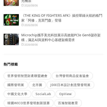
元機票
2026/08/06
《THE KING OF FIGHTERS AFK》操控翠綠火焰的格鬥
家「阿修．克里門森」登場
2026/08/06
Microchip攜手美光科技展示高效能PCIe Gen6儲存架
構，滿足AI與資料中心基礎架構需求
2026/08/06
熱門標籤
世界發明智慧財產聯盟總會
台灣發明商品促進協會
國際發明展
北市圖
JDIE日本設計創意暨發明展
中國文化大學
SocialLab
OpView
韓國WICO世界發明創新競賽
百瀚智能教育