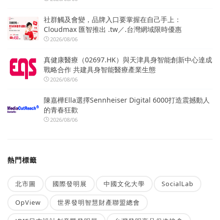
社群觸及會變，品牌入口要掌握在自己手上：
Cloudmax 匯智推出 .tw／.台灣網域限時優惠
2026/08/06
真健康醫療（02697.HK）與天津具身智能創新中心達成
戰略合作 共建具身智能醫療產業生態
2026/08/06
陳嘉樺Ella選擇Sennheiser Digital 6000打造震撼動人
的青春狂歡
2026/08/06
熱門標籤
北市圖
國際發明展
中國文化大學
SocialLab
OpView
世界發明智慧財產聯盟總會