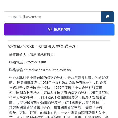
推廣新聞稿
發佈單位名稱：財團法人中央通訊社
新聞聯絡人：訊息服務核稿員
聯絡電話：02-25051180
聯絡信箱：
timtimcna@mail.cna.com.tw
中央通訊社是中華民國的國家通訊社，是台灣最具影響力的新聞媒
體。 經歷組織改造，1973年中央社改組為股份有限公司，以企業
方式經營；隨著民主化發展，1996年依據「中央通訊社設置條
例」改制為財團法人，定位為全民共有的國家通訊社，獨立超然執
行三大法定任務： ．辦理國內外新聞報導業務，服務大眾傳播媒
體。 ．辦理國家對外新聞通訊業務，促進國際對台灣之瞭解。 ．
加強與國際新聞通訊社合作，增進國際新聞交流。 秉持「正確、
領先、客觀、翔實」的基本原則，中央社專業新聞團隊每天以中、
英、日文即時對外發出上千則新聞、照片、圖表、影音與資訊，是