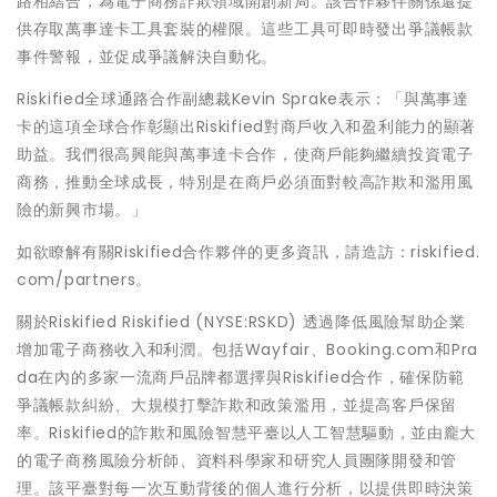
路相結合，為電子商務詐欺領域開創新局。該合作夥伴關係還提
供存取萬事達卡工具套裝的權限。這些工具可即時發出爭議帳款
事件警報，並促成爭議解決自動化。
Riskified全球通路合作副總裁Kevin Sprake表示：「與萬事達
卡的這項全球合作彰顯出Riskified對商戶收入和盈利能力的顯著
助益。我們很高興能與萬事達卡合作，使商戶能夠繼續投資電子
商務，推動全球成長，特別是在商戶必須面對較高詐欺和濫用風
險的新興市場。」
如欲瞭解有關Riskified合作夥伴的更多資訊，請造訪：riskified.
com/partners。
關於Riskified Riskified (NYSE:RSKD) 透過降低風險幫助企業
增加電子商務收入和利潤。包括Wayfair、Booking.com和Pra
da在內的多家一流商戶品牌都選擇與Riskified合作，確保防範
爭議帳款糾紛、大規模打擊詐欺和政策濫用，並提高客戶保留
率。Riskified的詐欺和風險智慧平臺以人工智慧驅動，並由龐大
的電子商務風險分析師、資料科學家和研究人員團隊開發和管
理。該平臺對每一次互動背後的個人進行分析，以提供即時決策