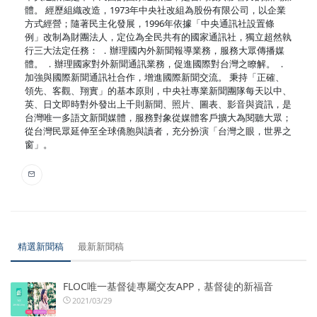
體。 經歷組織改造，1973年中央社改組為股份有限公司，以企業
方式經營；隨著民主化發展，1996年依據「中央通訊社設置條
例」改制為財團法人，定位為全民共有的國家通訊社，獨立超然執
行三大法定任務： ．辦理國內外新聞報導業務，服務大眾傳播媒
體。 ．辦理國家對外新聞通訊業務，促進國際對台灣之瞭解。 ．
加強與國際新聞通訊社合作，增進國際新聞交流。 秉持「正確、
領先、客觀、翔實」的基本原則，中央社專業新聞團隊每天以中、
英、日文即時對外發出上千則新聞、照片、圖表、影音與資訊，是
台灣唯一多語文新聞媒體，服務對象從媒體客戶擴大為閱聽大眾；
從台灣民眾延伸至全球僑胞與讀者，充分扮演「台灣之眼，世界之
窗」。
精選新聞稿
最新新聞稿
FLOC唯一基督徒專屬交友APP，基督徒的新福音
2021/03/29