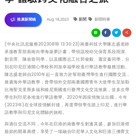
Aug 18,2023
新聞
新聞時事
推廣新聞稿
(中央社訊息服務20230818 13:30:23)南臺科技大學陳志盛老師
承接教育部新南向學海築夢計畫，帶領該校幼兒保育系段雨潔、
劉宜霈、陳俞蓉同學，以及國際志工社郭俊毅、蕭宜蓁同學，分
別在印尼巨港開心學校和邦加幸福學校進行華語教學服務活動。
陳志盛老師自2010年起一直致力於幫助臺灣學生進行國際交流，
推廣海外華語教學；曾帶領外交部南臺國際青年大使學生至加勒
比海聖克里斯多福和維尼斯國進行臺灣文化交流推廣，並多次帶
學生到印尼各地進行華語教學。2020年因疫情無法出國，今年
(2023年)在全球疫情解封後，再度帶領學生踏上印尼，進行華
語教學與印尼文化體驗的旅程。
與過往交流不同，今年在巨港的南臺學生躬逢其盛，參加巨港燈
籠節的開幕典禮，享受了一場融合印尼華人文化和巨港三佛齊文