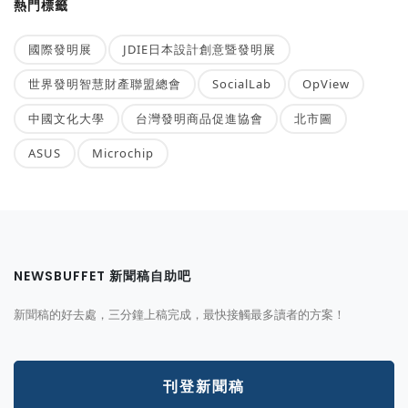
熱門標籤
國際發明展
JDIE日本設計創意暨發明展
世界發明智慧財產聯盟總會
SocialLab
OpView
中國文化大學
台灣發明商品促進協會
北市圖
ASUS
Microchip
NEWSBUFFET 新聞稿自助吧
新聞稿的好去處，三分鐘上稿完成，最快接觸最多讀者的方案！
刊登新聞稿