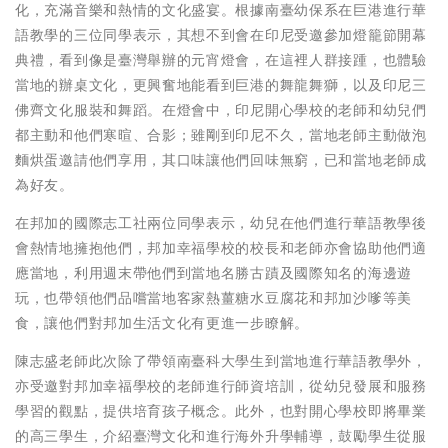
化，充滿音樂和熱情的文化盛宴。根據南臺幼保系在巨港進行華
語教學的三位同學表示，其想不到會在印尼受邀參加燈籠節開幕
典禮，看到像是臺灣舉辦的元宵燈會，在這裡人群接踵，也體驗
當地的辦桌文化，更興奮地能看到巨港的舞龍舞獅，以及印尼三
佛齊文化服裝和舞蹈。在燈會中，印尼開心學校的老師和幼兒們
都主動和他們寒暄、合影；雖剛到印尼不久，當地老師主動做泡
麵烘蛋邀請他們享用，其口味讓他們回味無窮，已和當地老師成
為好友。
在邦加的國際志工社兩位同學表示，幼兒在他們進行華語教學後
會熱情地擁抱他們，邦加幸福學校的校長和老師亦會協助他們適
應當地，利用週末帶他們到當地名勝古蹟及國際知名的海邊遊
玩，也帶領他們品嚐當地客家熱薑糖水豆腐花和邦加沙嗲等美
食，讓他們對邦加生活文化有更進一步瞭解。
陳志盛老師此次除了帶領南臺科大學生到當地進行華語教學外，
亦受邀對邦加幸福學校的老師進行師資培訓，從幼兒發展和服務
學習的觀點，提供培育孩子概念。此外，也對開心學校即將畢業
的高三學生，介紹臺灣文化和進行海外升學輔導，鼓勵學生從服