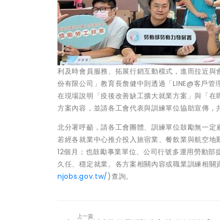
利及時會員服務、拓展行銷互動模式，進而拉近與
份有限公司」教育長詹健中則透過「LINE@客戶
在現場說明「疫後改善缺工擴大就業方案」與「在
方案內容，並請各工會代表與訓練單位協助宣傳，
北分署呼籲，請各工會團體、訓練單位鼓勵無一定
若經各就業中心推介投入旅宿業、餐飲業與航空地
12個月；也鼓勵事業單位、公司行號多運用勞動
久任、穩定就業。各方案相關內容或職業訓練相關
njobs.gov.tw/
)查詢。
上一篇