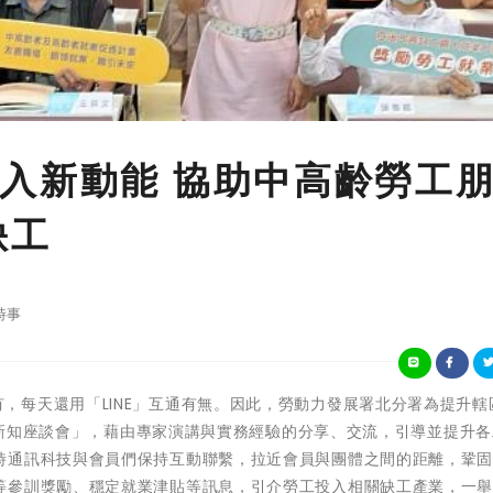
入新動能 協助中高齡勞工
缺工
時事
機人人都有，每天還用「LINE」互通有無。因此，勞動力發展署北分署為提升
應用新知座談會」，藉由專家演講與實務經驗的分享、交流，引導並提升
時通訊科技與會員們保持互動聯繫，拉近會員與團體之間的距離，鞏
等參訓獎勵、穩定就業津貼等訊息，引介勞工投入相關缺工產業，一