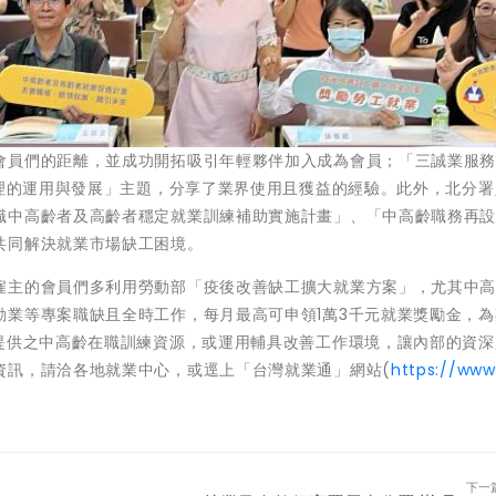
會員們的距離，並成功開拓吸引年輕夥伴加入成為會員；「三誠業服
管理的運用與發展」主題，分享了業界使用且獲益的經驗。此外，北分
職中高齡者及高齡者穩定就業訓練補助實施計畫」、「中高齡職務再
共同解決就業市場缺工困境。
雇主的會員們多利用勞動部「疫後改善缺工擴大就業方案」，尤其中
勤業等專案職缺且全時工作，每月最高可申領1萬3千元就業獎勵金，為
部提供之中高齡在職訓練資源，或運用輔具改善工作環境，讓內部的資深
資訊，請洽各地就業中心，或逕上「台灣就業通」網站(
https://www
下一