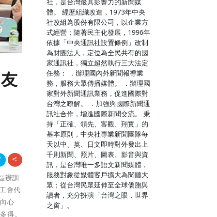
社，是台灣最具影響力的新聞媒
體。 經歷組織改造，1973年中央
社改組為股份有限公司，以企業方
式經營；隨著民主化發展，1996年
依據「中央通訊社設置條例」改制
為財團法人，定位為全民共有的國
家通訊社，獨立超然執行三大法定
任務： ．辦理國內外新聞報導業
朋友
務，服務大眾傳播媒體。 ．辦理國
家對外新聞通訊業務，促進國際對
台灣之瞭解。 ．加強與國際新聞通
訊社合作，增進國際新聞交流。 秉
持「正確、領先、客觀、翔實」的
基本原則，中央社專業新聞團隊每
天以中、英、日文即時對外發出上
千則新聞、照片、圖表、影音與資
訊，是台灣唯一多語文新聞媒體，
服務對象從媒體客戶擴大為閱聽大
轄區辦訓
眾；從台灣民眾延伸至全球僑胞與
各工會代
讀者，充分扮演「台灣之眼，世界
固向心
之窗」。
舉多得。