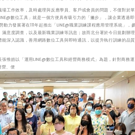
職場工作效率，及時處理與反應學員、客戶或會員的問題，不僅對於
INE@數位工具」就是一個方便具有吸引力的「撇步」，讓企業透過
動力發展署在111年起推出「LINE@職業訓練課程應用管理系統」，
滿意度調查，以及最新職業訓練等訊息；故而北分署於今日規劃辦理「
體能深入認識，善用網路數位工具與即時通訊，以提升執行訓練的品
張惟皓以「運用LINE@數位工具和經營商務模式」為題，針對商務
經營、便