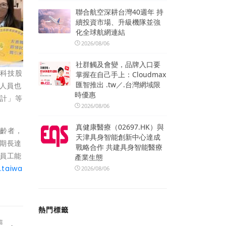
聯合航空深耕台灣40週年 持
續投資市場、升級機隊並強
化全球航網連結
2026/08/06
社群觸及會變，品牌入口要
務科技股
掌握在自己手上：Cloudmax
匯智推出 .tw／.台灣網域限
署人員也
時優惠
設計」等
2026/08/06
真健康醫療（02697.HK）與
高齡者，
天津具身智能創新中心達成
期長達
戰略合作 共建具身智能醫療
員工能
產業生態
.taiwa
2026/08/06
熱門標籤
篇