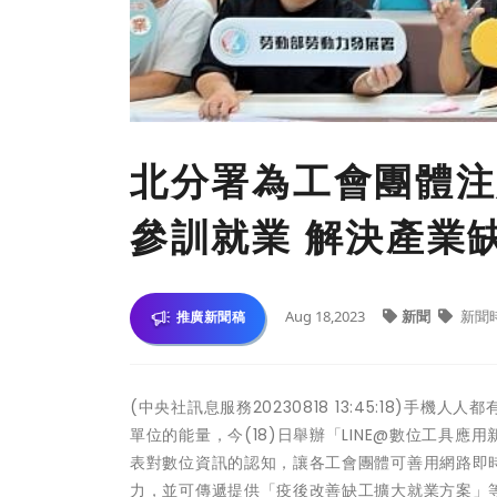
北分署為工會團體注
參訓就業 解決產業
Aug 18,2023
新聞
新聞
推廣新聞稿
(中央社訊息服務20230818 13:45:18)手
單位的能量，今(18)日舉辦「LINE@數位工具
表對數位資訊的認知，讓各工會團體可善用網路即
力，並可傳遞提供「疫後改善缺工擴大就業方案」