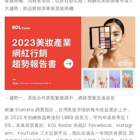
促購商機、消費者習慣，以及社群生態，歸納出美妝保養市場三
大趨勢，助品牌精準掌握美妝商機。
・趨勢一、美妝合作業配數量躍升，網路聲量急速成長
根據 Statista 調查指出，台灣美妝市場的每年收益逐步上升，
於 2023 年的總收益將達到 1,889 億美元，平均年成長率近 1
0%，未來前景看好。KOL Radar 亦統計 Facebook、Instagr
am、YouTube 三大社群平台，指出在過去一年間共有將近 25