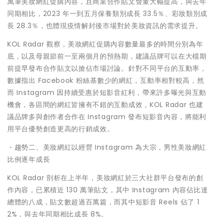
萬筆美妝網紅促購內容，且商業合作貼文聲量大幅提高，與去年
同期相比，2023 年一到五月保養類別成長 33.5％、彩妝類別成
長 28.3％，也體現疫情解封後市場對於美妝資訊的需求提升。
KOL Radar 觀察，美妝網紅促購內容數量最多的時間分別為年
底，以及母親節前一至兩個月的預熱期，建議品牌可以在大檔期
前提早發布合作貼文以搶佔市場討論。針對不同平台的互動率，
數據指出 Facebook 粉絲基數少的網紅，互動率相對較高，然
而 Instagram 因持續受惠於短影音紅利，帶來許多曝光與互動
機會，各區間的網紅皆擁有不錯的互動成效，KOL Radar 也建
議品牌多與創作者合作在 Instagram 發布短影音內容，將能利
用平台優勢創造更高的行銷成效。
・趨勢二、美妝網紅以經營 Instagram 為大宗，男性美妝網紅
比例逐年成長
KOL Radar 剖析在上半年，美妝網紅於三大社群平台發布的創
作內容，已累積近 130 萬筆貼文，其中 Instagram 內容佔比達
總體的八成，貼文數超過百萬篇，而其中短影音 Reels 佔了 1
2%，與去年同期相比成長 8%。