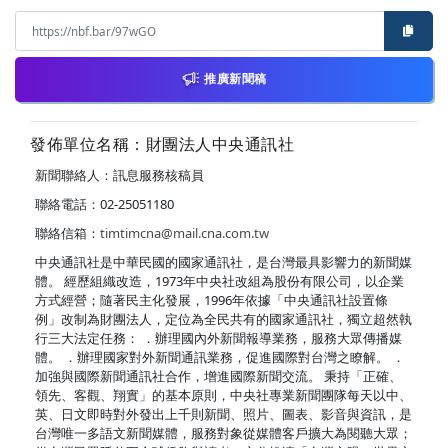
推廣新聞稿
發佈單位名稱：財團法人中央通訊社
新聞聯絡人：訊息服務核稿員
聯絡電話：02-25051180
聯絡信箱：
timtimcna@mail.cna.com.tw
中央通訊社是中華民國的國家通訊社，是台灣最具影響力的新聞媒
體。 經歷組織改造，1973年中央社改組為股份有限公司，以企業
方式經營；隨著民主化發展，1996年依據「中央通訊社設置條
例」改制為財團法人，定位為全民共有的國家通訊社，獨立超然執
行三大法定任務： ．辦理國內外新聞報導業務，服務大眾傳播媒
體。 ．辦理國家對外新聞通訊業務，促進國際對台灣之瞭解。 ．
加強與國際新聞通訊社合作，增進國際新聞交流。 秉持「正確、
領先、客觀、翔實」的基本原則，中央社專業新聞團隊每天以中、
英、日文即時對外發出上千則新聞、照片、圖表、影音與資訊，是
台灣唯一多語文新聞媒體，服務對象從媒體客戶擴大為閱聽大眾；