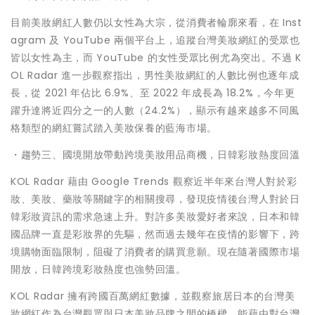
目前美妝網紅人數仍以女性為大宗，從消費者輪廓來看，在 Inst
agram 及 YouTube 兩個平台上，追蹤台灣美妝網紅的受眾也
皆以女性為主，而 YouTube 的女性受眾比例尤為突出。不過 K
OL Radar 進一步觀察指出，男性美妝網紅的人數比例也逐年成
長，從 2021 年佔比 6.9%、至 2022 年成長為 18.2%，今年更
躍升達將近四分之一的人數（24.2%），顯示有越來越多不同風
格類型的網紅嘗試踏入美妝保養的藍海市場。
・趨勢三、國境開放帶動跨境美妝用品商機，日韓彩妝熱度回溫
KOL Radar 藉由 Google Trends 觀察近半年來台灣人對於彩
妝、美妝、藥妝等關鍵字的相關搜尋，發現疫情後台灣人對於日
韓彩妝資訊的需求急速上升。對許多美妝愛好者來說，日本和韓
國品牌一直是彩妝界的先驅，然而過去幾年在疫情的影響下，跨
境購物面臨限制，阻礙了消費者的購買意願。現在隨著國際市場
開放，日韓跨境彩妝熱度也強勢回溫。
KOL Radar 擁有跨國百萬網紅數據，並觀察旅居日本的台灣美
妝網紅作為台灣觀眾與日本美妝品牌之間的橋樑，能藉由對台灣