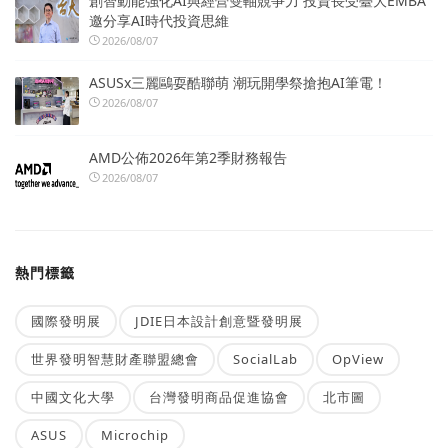
創智動能強化AI與經營雙軸競爭力 投資長受臺大EMBA
邀分享AI時代投資思維
2026/08/07
ASUSx三麗鷗耍酷聯萌 潮玩開學祭搶抱AI筆電！
2026/08/07
AMD公佈2026年第2季財務報告
2026/08/07
熱門標籤
國際發明展
JDIE日本設計創意暨發明展
世界發明智慧財產聯盟總會
SocialLab
OpView
中國文化大學
台灣發明商品促進協會
北市圖
ASUS
Microchip