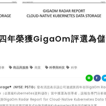
e連續四年榮獲GigaOm評選為
時事
商品與服務
商業
科學與科技
科學
orage®（NYSE: PSTG）
發布消息表示該公司連續第四年在
GigaOm Ra
e
（
企業級
Kubernetes
資料儲存
）
當中獲選為領導者
，
該報告專門分析
評測
GigaOm Radar Report for Cloud-Native Kubernetes Data 
狀態容器並採用可擴充式分散架構的
Kubernetes
原生儲存解決方案。