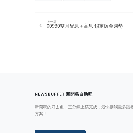
上一篇
00930雙月配息＋高息 鎖定碳金趨勢
NEWSBUFFET 新聞稿自助吧
新聞稿的好去處，三分鐘上稿完成，最快接觸最多讀
方案！