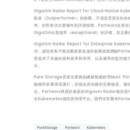
GigaOm Radar Report for Cloud-Native Kub
航者
（Outperformer）
的殊榮
，
不僅是雲原生
Kube
準。針對各項主要條件與評測指標，Portworx在
GigaOm出類拔萃（exceptional）的評價
GigaOm Radar Report for Enterprise Kub
項，讓現有客戶無須重新更改儲存架構就能體驗Portworx
更提供了卓越的資料效率和管理、以及優秀的監控能力。
分。
Pure Storage雲原生業務副總裁暨總經理Murli T
能橫跨多重環境運行，並藉由其內建的災難復原、備
台。Portworx再度於最新的Gigaom Rad
生Kubernetes儲存與管理平台。我們非常榮幸Po
PureStorage
Portworx
Kubernetes