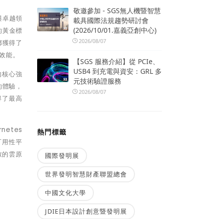
敬邀參加 - SGS無人機暨智慧
與卓越領
載具國際法規趨勢研討會
(2026/10/01.嘉義亞創中心)
的黃金標
2026/08/07
都獲得了
體效能。
【SGS 服務介紹】從 PCIe、
USB4 到充電與資安：GRL 多
ge的核心強
元技術驗證服務
致的體驗，
2026/08/07
得了最高
netes
熱門標籤
可用性平
致的雲原
國際發明展
世界發明智慧財產聯盟總會
中國文化大學
JDIE日本設計創意暨發明展