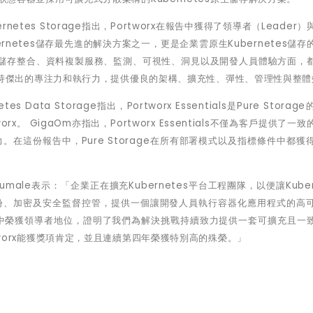
ernetes Storage
指出，Portworx
在報告中獲得了領導者
（Leader）
rnetes
儲存最先進的解決方案之一
，
更是企業雲原生
Kubernetes
儲存
原生儲存整合、資料複製服務、監測、可視性、洞見以及開發人員體驗方面，
，並且秉持傑出的專注力和執行力，提供優良的架構、擴充性、彈性、管理性與整
ernetes Data Storage指出，Portworx Essentials是Pure Stora
。 GigaOm亦指出，Portworx Essentials不僅為客戶提供了一
在這份報告中，Pure Storage在所有部署模式以及指標條件中都獲
hirumale表示：「企業正在擴充Kubernetes平台工程團隊，以便讓Kuber
份、加密及安全監督控管，提供一個讓開發人員執行容器化應用程式的高
ar報告當中榮獲領導者地位，證明了我們為解決挑戰持續致力提供一套可擴充且一
rtworx能獲獎項肯定，並且連續第四年榮獲特別高的殊榮。」